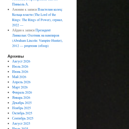
Пиньоль А.
Аноним
к записи
Властелин колец:
Кольца власти (The Lord of the
Rings: The Rings of Power), сериал,
2022 —
Айдин
к записи
Президент
Линкольн: Охотник на вампиров
(Abraham Lincoln: Vampire Hunter),
2012 — рецензия (обзор)
Архивы
Август 2026
Июль 2026
Июнь 2026
Май 2026
Апрель 2026
Март 2026
Февраль 2026
Январь 2026
Декабрь 2025
Ноябрь 2025
Октябрь 2025
Сентябрь 2025
Август 2025
Июль 2025