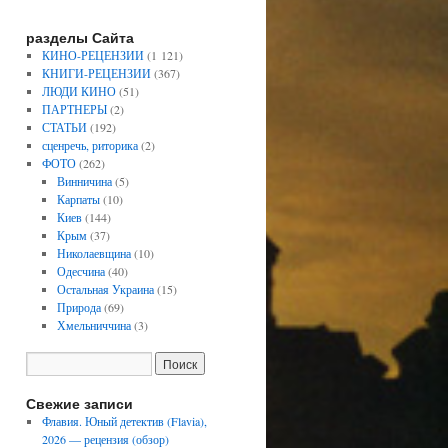
разделы Сайта
КИНО-РЕЦЕНЗИИ
(1 121)
КНИГИ-РЕЦЕНЗИИ
(367)
ЛЮДИ КИНО
(51)
ПАРТНЕРЫ
(2)
СТАТЬИ
(192)
сценречь, риторика
(2)
ФОТО
(262)
Винничина
(5)
Карпаты
(10)
Киев
(144)
Крым
(37)
Николаевщина
(10)
Одесчина
(40)
Остальная Украина
(15)
Природа
(69)
Хмельниччина
(3)
Свежие записи
Флавия. Юный детектив (Flavia),
2026 — рецензия (обзор)