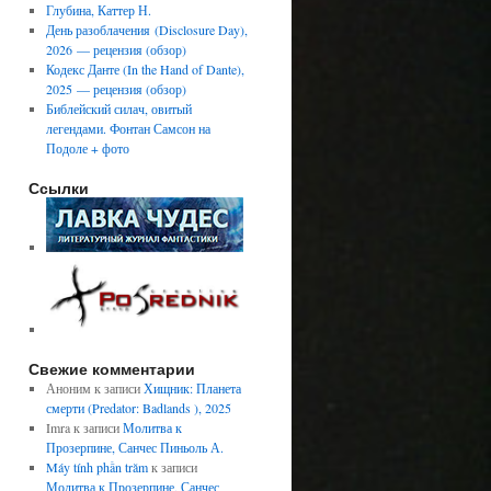
Глубина, Каттер Н.
День разоблачения (Disclosure Day),
2026 — рецензия (обзор)
Кодекс Данте (In the Hand of Dante),
2025 — рецензия (обзор)
Библейский силач, овитый
легендами. Фонтан Самсон на
Подоле + фото
Ссылки
Свежие комментарии
Аноним
к записи
Хищник: Планета
смерти (Predator: Badlands ), 2025
Imra
к записи
Молитва к
Прозерпине, Санчес Пиньоль А.
Máy tính phần trăm
к записи
Молитва к Прозерпине, Санчес