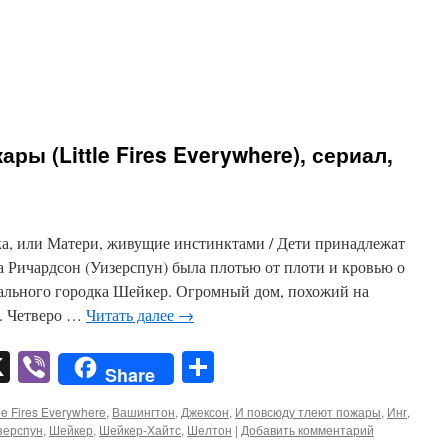
ры (Little Fires Everywhere), сериал,
а, или Матери, живущие инстинктами / Дети принадлежат
а Ричардсон (Уизерспун) была плотью от плоти и кровью о
ального городка Шейкер. Огромный дом, похожий на
т. Четверо …
Читать далее
→
pp
er
mail
X
Viber
Отправить
Share
tle Fires Everywhere
,
Вашингтон
,
Джексон
,
И повсюду тлеют пожары
,
Инг
,
зерспун
,
Шейкер
,
Шейкер-Хайтс
,
Шелтон
|
Добавить комментарий