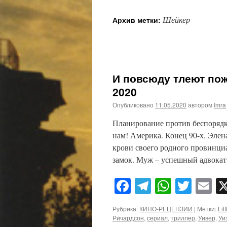
Шейкер
Архив метки:
И повсюду тлеют пожа
2020
Опубликовано
11.05.2020
автором
Imra
Планирование против беспорядк
нам! Америка. Конец 90-х. Элен
крови своего родного провинци
замок. Муж – успешный адвока
Facebook
Telegram
WhatsA
Twitt
E
Рубрика:
КИНО-РЕЦЕНЗИИ
|
Метки:
Lit
Ричардсон
,
сериал
,
триллер
,
Уивер
,
Уи