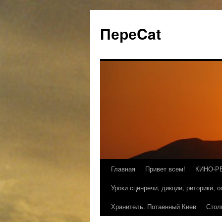
ПереCat
Главная
Привет всем!
КИНО-Р
Уроки сценречи, дикции, риторики, 
Хранитель. Потаенный Киев
Стол