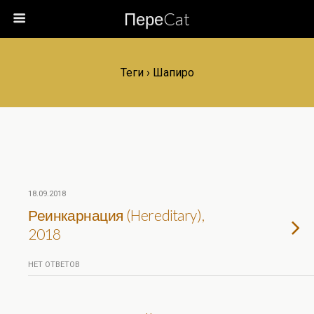
ПереCat
Теги › Шапиро
18.09.2018
Реинкарнация (Hereditary),
2018
НЕТ ОТВЕТОВ