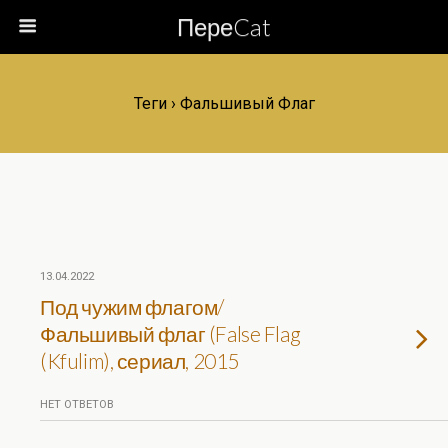
ПереCat
Теги › Фальшивый Флаг
13.04.2022
Под чужим флагом/
Фальшивый флаг (False Flag
(Kfulim), сериал, 2015
НЕТ ОТВЕТОВ