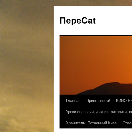
ПереCat
Главная
Привет всем!
КИНО-Р
Уроки сценречи, дикции, риторики, 
Хранитель. Потаенный Киев
Стол