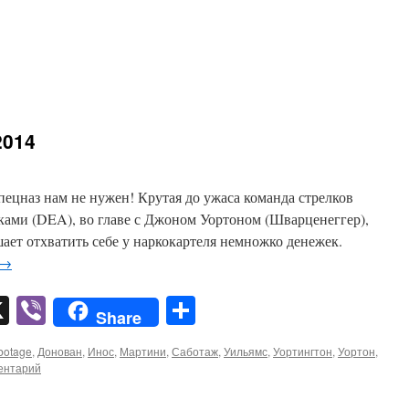
2014
пецназ нам не нужен! Крутая до ужаса команда стрелков
ками (DEA), во главе с Джоном Уортоном (Шварценеггер),
шает отхватить себе у наркокартеля немножко денежек.
→
pp
er
mail
X
Viber
Отправить
Share
botage
,
Донован
,
Инос
,
Мартини
,
Саботаж
,
Уильямс
,
Уортингтон
,
Уортон
,
ентарий