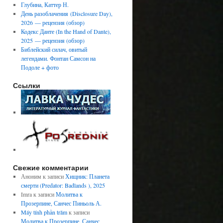
Глубина, Каттер Н.
День разоблачения (Disclosure Day),
2026 — рецензия (обзор)
Кодекс Данте (In the Hand of Dante),
2025 — рецензия (обзор)
Библейский силач, овитый
легендами. Фонтан Самсон на
Подоле + фото
Ссылки
Свежие комментарии
Аноним
к записи
Хищник: Планета
смерти (Predator: Badlands ), 2025
Imra
к записи
Молитва к
Прозерпине, Санчес Пиньоль А.
Máy tính phần trăm
к записи
Молитва к Прозерпине, Санчес