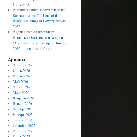
Пиньоль А.
Аноним
к записи
Властелин колец:
Кольца власти (The Lord of the
Rings: The Rings of Power), сериал,
2022 —
Айдин
к записи
Президент
Линкольн: Охотник на вампиров
(Abraham Lincoln: Vampire Hunter),
2012 — рецензия (обзор)
Архивы
Август 2026
Июль 2026
Июнь 2026
Май 2026
Апрель 2026
Март 2026
Февраль 2026
Январь 2026
Декабрь 2025
Ноябрь 2025
Октябрь 2025
Сентябрь 2025
Август 2025
Июль 2025