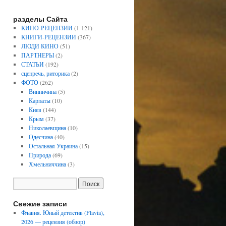
разделы Сайта
КИНО-РЕЦЕНЗИИ
(1 121)
КНИГИ-РЕЦЕНЗИИ
(367)
ЛЮДИ КИНО
(51)
ПАРТНЕРЫ
(2)
СТАТЬИ
(192)
сценречь, риторика
(2)
ФОТО
(262)
Винничина
(5)
Карпаты
(10)
Киев
(144)
Крым
(37)
Николаевщина
(10)
Одесчина
(40)
Остальная Украина
(15)
Природа
(69)
Хмельниччина
(3)
Свежие записи
Флавия. Юный детектив (Flavia),
2026 — рецензия (обзор)