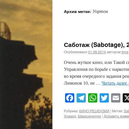
Уортон
Архив метки:
Саботаж (Sabotage), 
Опубликовано
01.08.2014
автором
Imra
Очень жуткое кино, или Такой с
Управления по борьбе с наркоти
во время очередного задания ре
Лимонов 10, не …
Читать далее
Facebook
Telegram
WhatsA
Twitt
E
Рубрика:
КИНО-РЕЦЕНЗИИ
|
Метки:
Sa
Ховард
,
Шварценеггер
|
Добавить комм