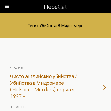
ПереCat
Теги › Убийства В Мидсомере
01.06.2026
Чисто английские убийства /
Убийства в Мидсомере
(Midsomer Murders), сериал,
1997 –
НЕТ ОТВЕТОВ