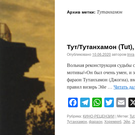
Тутанхамон
Архив метки:
Тут/Тутанхамон (Tut),
Опубликовано
10.06.2020
автором
Imra
Вольная реконструкция судьбы 
мотивы/«Он был очень умен, и з
фараон Тутанхамон (Джогиа), вм
правил визирь Эйе …
Читать да
Facebook
Telegram
WhatsA
Twitt
E
Рубрика:
КИНО-РЕЦЕНЗИИ
|
Метки:
Tut
Тутанхамон
,
фараон
,
Хоремхеб
,
Эйе
,
Э