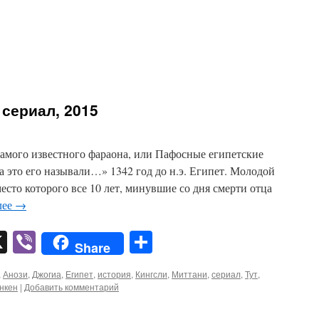
 сериал, 2015
самого известного фараона, или Пафосные египетские
а это его называли…» 1342 год до н.э. Египет. Молодой
есто которого все 10 лет, минувшие со дня смерти отца
лее
→
pp
er
mail
X
Viber
Отправить
Share
,
Анози
,
Джогиа
,
Египет
,
история
,
Кингсли
,
Миттани
,
сериал
,
Тут
,
нкен
|
Добавить комментарий