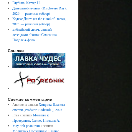
Глубина, Каттер Н.
День разоблачения (Disclosure Day),
2026 — рецензия (обзор)
Кодекс Данте (In the Hand of Dante),
2025 — рецензия (обзор)
Библейский силач, овитый
легендами. Фонтан Самсон на
Подоле + фото
Ссылки
Свежие комментарии
Аноним
к записи
Хищник: Планета
смерти (Predator: Badlands ), 2025
Imra
к записи
Молитва к
Прозерпине, Санчес Пиньоль А.
Máy tính phần trăm
к записи
Молитва к Прозерпине, Санчес