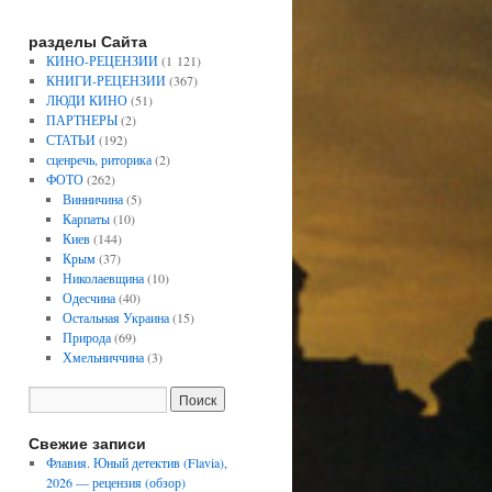
разделы Сайта
КИНО-РЕЦЕНЗИИ
(1 121)
КНИГИ-РЕЦЕНЗИИ
(367)
ЛЮДИ КИНО
(51)
ПАРТНЕРЫ
(2)
СТАТЬИ
(192)
сценречь, риторика
(2)
ФОТО
(262)
Винничина
(5)
Карпаты
(10)
Киев
(144)
Крым
(37)
Николаевщина
(10)
Одесчина
(40)
Остальная Украина
(15)
Природа
(69)
Хмельниччина
(3)
Свежие записи
Флавия. Юный детектив (Flavia),
2026 — рецензия (обзор)