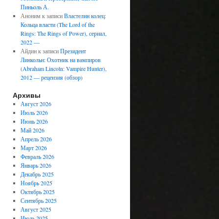
Пиньоль А.
Аноним
к записи
Властелин колец:
Кольца власти (The Lord of the
Rings: The Rings of Power), сериал,
2022 —
Айдин
к записи
Президент
Линкольн: Охотник на вампиров
(Abraham Lincoln: Vampire Hunter),
2012 — рецензия (обзор)
Архивы
Август 2026
Июль 2026
Июнь 2026
Май 2026
Апрель 2026
Март 2026
Февраль 2026
Январь 2026
Декабрь 2025
Ноябрь 2025
Октябрь 2025
Сентябрь 2025
Август 2025
Июль 2025