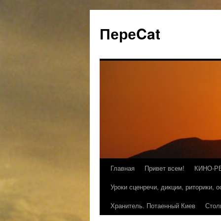
ПереCat
Главная
Привет всем!
КИНО-Р
Уроки сценречи, дикции, риторики, 
Хранитель. Потаенный Киев
Стол