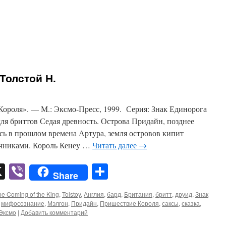
Толстой Н.
ороля». — М.: Эксмо-Пресс, 1999. Серия: Знак Единорога
ля бриттов Седая древность. Острова Придайн, позднее
сь в прошлом времена Артура, земля островов кипит
ычниками. Король Кенеу …
Читать далее
→
pp
er
mail
X
Viber
Отправить
Share
he Coming of the King
,
Tolstoy
,
Англия
,
бард
,
Британия
,
бритт
,
друид
,
Знак
,
мифосознание
,
Мэлгон
,
Придайн
,
Пришествие Короля
,
саксы
,
сказка
,
Эксмо
|
Добавить комментарий