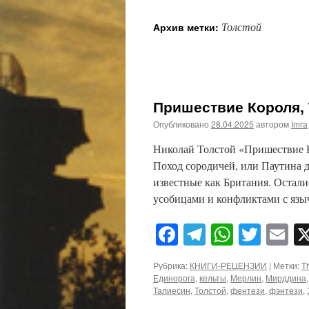
Толстой
Архив метки:
Пришествие Короля, 
Опубликовано
28.04.2025
автором
Imra
Николай Толстой «Пришествие К
Поход сородичей, или Паутина д
известные как Британия. Остали
усобицами и конфликтами с яз
Facebook
Telegram
WhatsA
Twitt
E
Рубрика:
КНИГИ-РЕЦЕНЗИИ
|
Метки:
T
Единорога
,
кельты
,
Мерлин
,
Мирддина
Талиесин
,
Толстой
,
фентези
,
фэнтези
,