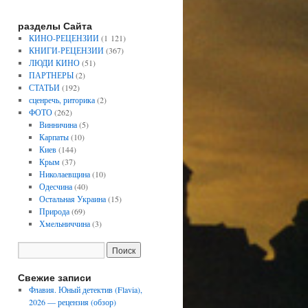
разделы Сайта
КИНО-РЕЦЕНЗИИ
(1 121)
КНИГИ-РЕЦЕНЗИИ
(367)
ЛЮДИ КИНО
(51)
ПАРТНЕРЫ
(2)
СТАТЬИ
(192)
сценречь, риторика
(2)
ФОТО
(262)
Винничина
(5)
Карпаты
(10)
Киев
(144)
Крым
(37)
Николаевщина
(10)
Одесчина
(40)
Остальная Украина
(15)
Природа
(69)
Хмельниччина
(3)
Свежие записи
Флавия. Юный детектив (Flavia),
2026 — рецензия (обзор)