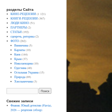
разделы Сайта
КИНО-РЕЦЕНЗИИ
(1 121)
КНИГИ-РЕЦЕНЗИИ
(367)
ЛЮДИ КИНО
(51)
ПАРТНЕРЫ
(2)
СТАТЬИ
(192)
сценречь, риторика
(2)
ФОТО
(262)
Винничина
(5)
Карпаты
(10)
Киев
(144)
Крым
(37)
Николаевщина
(10)
Одесчина
(40)
Остальная Украина
(15)
Природа
(69)
Хмельниччина
(3)
Свежие записи
Флавия. Юный детектив (Flavia),
2026 — рецензия (обзор)