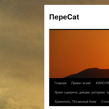
ПереCat
Главная
Привет всем!
КИНО-Р
Уроки сценречи, дикции, риторики, 
Хранитель. Потаенный Киев
Стол