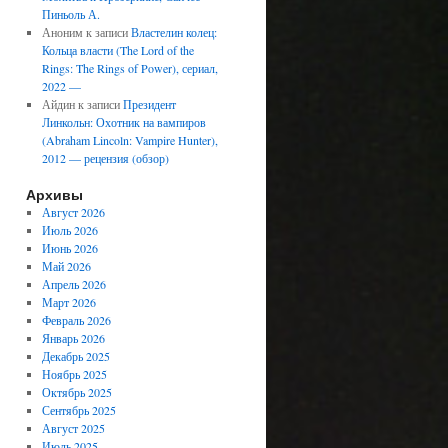
Пиньоль А.
Аноним
к записи
Властелин колец:
Кольца власти (The Lord of the
Rings: The Rings of Power), сериал,
2022 —
Айдин
к записи
Президент
Линкольн: Охотник на вампиров
(Abraham Lincoln: Vampire Hunter),
2012 — рецензия (обзор)
Архивы
Август 2026
Июль 2026
Июнь 2026
Май 2026
Апрель 2026
Март 2026
Февраль 2026
Январь 2026
Декабрь 2025
Ноябрь 2025
Октябрь 2025
Сентябрь 2025
Август 2025
Июль 2025