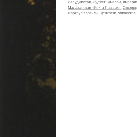
Даруджистан
,
Дуджек
,
Имассы
,
импери
Малазанская «Книга Павших»
,
Скворе
Форкрул ассейлы.
,
фэнтези
,
эпическое