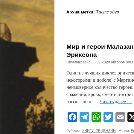
Тисте эдур
Архив метки:
Мир и герои Малазан
Эриксона
Опубликовано
06.07.2020
автором
Imra
Один из лучших циклов эпическ
некоторыми и поболе) c Мартин
неимоверное количество героев,
сражения, кровь, смерти, интриг
рассказчик». …
Читать далее
→
Facebook
Telegram
WhatsA
Twitt
E
Рубрика:
КНИГИ-РЕЦЕНЗИИ
|
Метки:
E