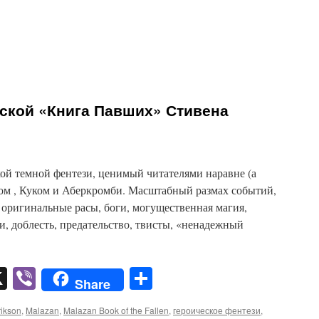
ской «Книга Павших» Стивена
ой темной фентези, ценимый читателями наравне (а
ом , Куком и Аберкромби. Масштабный размах событий,
 оригинальные расы, боги, могущественная магия,
и, доблесть, предательство, твисты, «ненадежный
pp
er
mail
X
Viber
Отправить
Share
rikson
,
Malazan
,
Malazan Book of the Fallen
,
героическое фентези
,