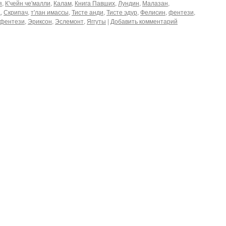
я
,
К'чейн че'малли
,
Калам
,
Книга Павших
,
Лундин
,
Малазан
,
ц
,
Скрипач
,
т'лан имассы
,
Тисте анди
,
Тисте эдур
,
Фелисин
,
фентези
,
 фентези
,
Эриксон
,
Эслемонт
,
Яггуты
|
Добавить комментарий