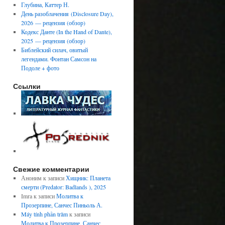
Глубина, Каттер Н.
День разоблачения (Disclosure Day),
2026 — рецензия (обзор)
Кодекс Данте (In the Hand of Dante),
2025 — рецензия (обзор)
Библейский силач, овитый
легендами. Фонтан Самсон на
Подоле + фото
Ссылки
Свежие комментарии
Аноним
к записи
Хищник: Планета
смерти (Predator: Badlands ), 2025
Imra
к записи
Молитва к
Прозерпине, Санчес Пиньоль А.
Máy tính phần trăm
к записи
Молитва к Прозерпине, Санчес