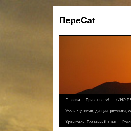
ПереCat
Главная
Привет всем!
КИНО-Р
Уроки сценречи, дикции, риторики, 
Хранитель. Потаенный Киев
Стол