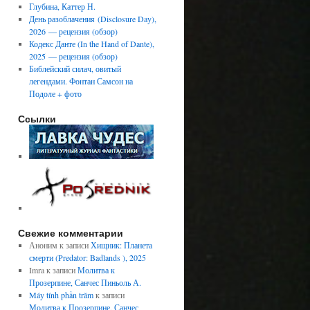
Глубина, Каттер Н.
День разоблачения (Disclosure Day),
2026 — рецензия (обзор)
Кодекс Данте (In the Hand of Dante),
2025 — рецензия (обзор)
Библейский силач, овитый
легендами. Фонтан Самсон на
Подоле + фото
Ссылки
Свежие комментарии
Аноним
к записи
Хищник: Планета
смерти (Predator: Badlands ), 2025
Imra
к записи
Молитва к
Прозерпине, Санчес Пиньоль А.
Máy tính phần trăm
к записи
Молитва к Прозерпине, Санчес