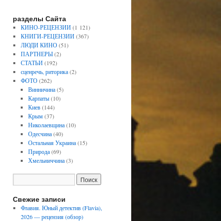
разделы Сайта
КИНО-РЕЦЕНЗИИ
(1 121)
КНИГИ-РЕЦЕНЗИИ
(367)
ЛЮДИ КИНО
(51)
ПАРТНЕРЫ
(2)
СТАТЬИ
(192)
сценречь, риторика
(2)
ФОТО
(262)
Винничина
(5)
Карпаты
(10)
Киев
(144)
Крым
(37)
Николаевщина
(10)
Одесчина
(40)
Остальная Украина
(15)
Природа
(69)
Хмельниччина
(3)
Свежие записи
Флавия. Юный детектив (Flavia),
2026 — рецензия (обзор)