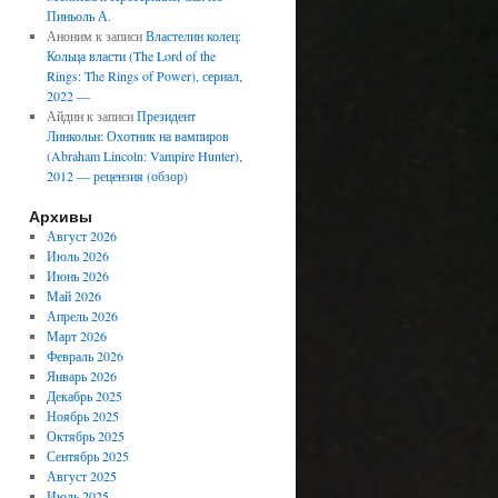
Пиньоль А.
Аноним
к записи
Властелин колец:
Кольца власти (The Lord of the
Rings: The Rings of Power), сериал,
2022 —
Айдин
к записи
Президент
Линкольн: Охотник на вампиров
(Abraham Lincoln: Vampire Hunter),
2012 — рецензия (обзор)
Архивы
Август 2026
Июль 2026
Июнь 2026
Май 2026
Апрель 2026
Март 2026
Февраль 2026
Январь 2026
Декабрь 2025
Ноябрь 2025
Октябрь 2025
Сентябрь 2025
Август 2025
Июль 2025