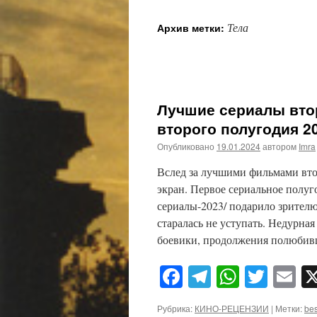
Тела
Архив метки:
Лучшие сериалы втор
второго полугодия 20
Опубликовано
19.01.2024
автором
Imra
Вслед за лучшими фильмами вто
экран. Первое сериальное полугоди
сериалы-2023/ подарило зрителю
старалась не уступать. Недурна
боевики, продолжения полюбив
Facebook
Telegram
WhatsA
Twitt
E
Рубрика:
КИНО-РЕЦЕНЗИИ
|
Метки:
bes