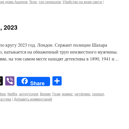
ие дома Ашеров
,
Тела
,
топ сериалов
,
Убийство на краю света
|
л, 2023
г по кругу 2023 год. Лондон. Сержант полиции Шахара
го, натыкается на обнаженный труп неизвестного мужчины.
ями, на том самом месте находят детективы в 1890, 1941 и…
pp
er
mail
X
Viber
Отправить
Share
dies
,
Netflix
,
антиутопия
,
Время
,
Грэм
,
комикс
,
нетфликс
,
сериал
,
астика
|
Добавить комментарий