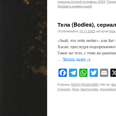
сериалы второй половины 2023
,
Паден
Добавить комментарий
Тела (Bodies), сериа
Опубликовано
10.11.2023
автором
Imra
«Знай, что тебя любят», или Бе
Хасан, преследуя подозреваемо
Такое же тело, с теми же ранени
…
Читать далее
→
Facebook
Telegram
WhatsA
Twitt
E
Рубрика:
КИНО-РЕЦЕНЗИИ
|
Метки:
Bo
Спенсер
,
Тела
,
фантастика
,
хронофант