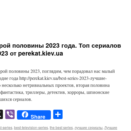
ой половины 2023 года. Топ сериалов
23 от perekat.kiev.ua
рой половины 2023, поглядим, чем порадовал нас малый
е года http://perekat.kiev.ua/best-series-2023-лучшие-
 несколько нетривиальных проектов, вторая половина
я фантастика, триллеры, детектив, хорроры, шпионские
шихся сериалов.
pp
er
mail
X
Viber
Отправить
Share
t-series
,
best-television-series
,
the best series
,
лучшие сериалы
,
Лучшие