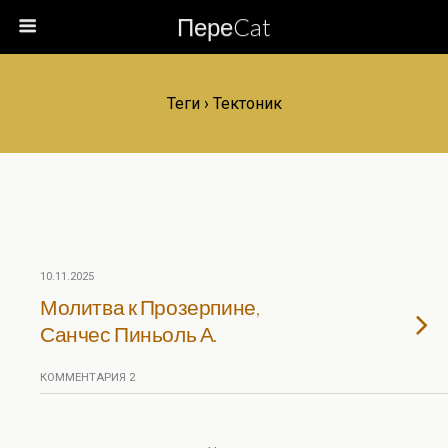
ПереCat
Теги › Тектоник
10.11.2025
Молитва к Прозерпине,
Санчес Пиньоль А.
КОММЕНТАРИЯ 2