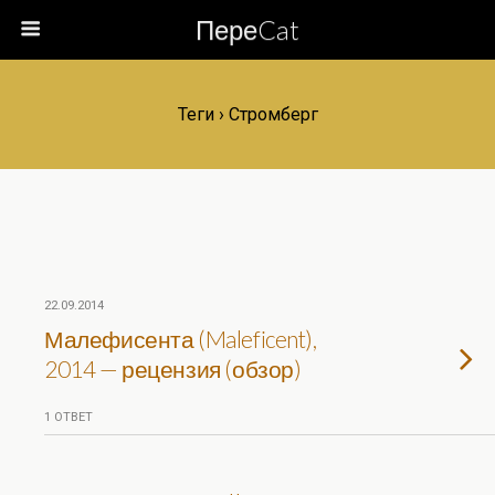
ПереCat
Теги › Стромберг
22.09.2014
Малефисента (Maleficent),
2014 — рецензия (обзор)
1 ОТВЕТ