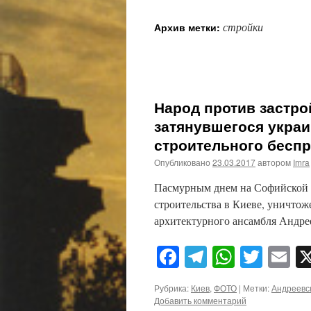
стройки
Архив метки:
Народ против застро
затянувшегося украи
строительного бесп
Опубликовано
23.03.2017
автором
Imra
Пасмурным днем на Софийской п
строительства в Киеве, уничтож
архитектурного ансамбля Андрее
Facebook
Telegram
WhatsA
Twitt
E
Рубрика:
Киев
,
ФОТО
|
Метки:
Андреевс
Добавить комментарий