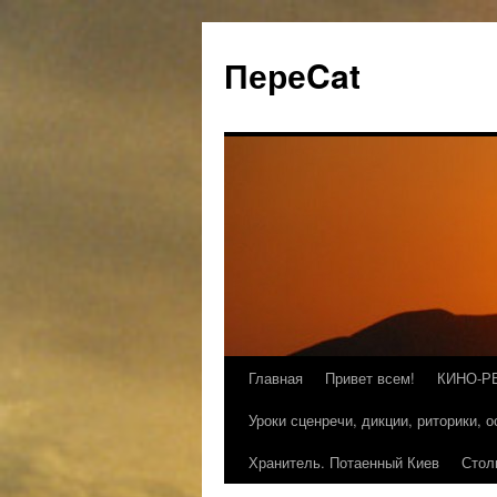
ПереCat
Главная
Привет всем!
КИНО-Р
Уроки сценречи, дикции, риторики, 
Хранитель. Потаенный Киев
Стол