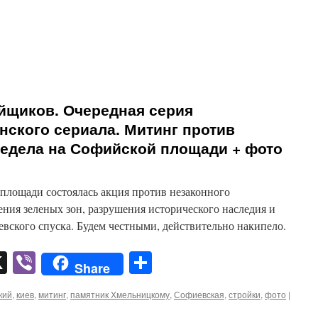
йщиков. Очередная серия
нского сериала. Митинг против
редела на Софийской площади + фото
лощади состоялась акция против незаконного
ения зеленых зон, разрушения исторического наследия и
вского спуска. Будем честными, действительно накипело.
pp
er
mail
X
Viber
Отправить
Share
кий
,
киев
,
митинг
,
памятник Хмельницкому
,
Софиевская
,
стройки
,
фото
|