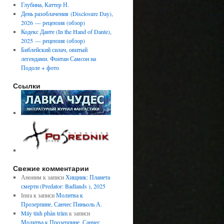
Глубина, Каттер Н.
День разоблачения (Disclosure Day),
2026 — рецензия (обзор)
Кодекс Данте (In the Hand of Dante),
2025 — рецензия (обзор)
Библейский силач, овитый
легендами. Фонтан Самсон на
Подоле + фото
Ссылки
Свежие комментарии
Аноним
к записи
Хищник: Планета
смерти (Predator: Badlands ), 2025
Imra
к записи
Молитва к
Прозерпине, Санчес Пиньоль А.
Máy tính phần trăm
к записи
Молитва к Прозерпине, Санчес