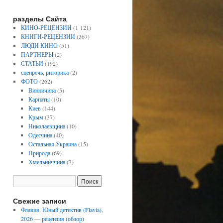
разделы Сайта
КИНО-РЕЦЕНЗИИ
(1 121)
КНИГИ-РЕЦЕНЗИИ
(367)
ЛЮДИ КИНО
(51)
ПАРТНЕРЫ
(2)
СТАТЬИ
(192)
сценречь, риторика
(2)
ФОТО
(262)
Винничина
(5)
Карпаты
(10)
Киев
(144)
Крым
(37)
Николаевщина
(10)
Одесчина
(40)
Остальная Украина
(15)
Природа
(69)
Хмельниччина
(3)
Свежие записи
Флавия. Юный детектив (Flavia),
2026 — рецензия (обзор)