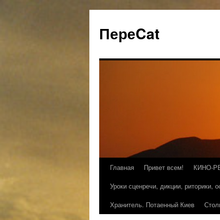
ПереCat
Главная
Привет всем!
КИНО-Р
Уроки сценречи, дикции, риторики, 
Хранитель. Потаенный Киев
Стол