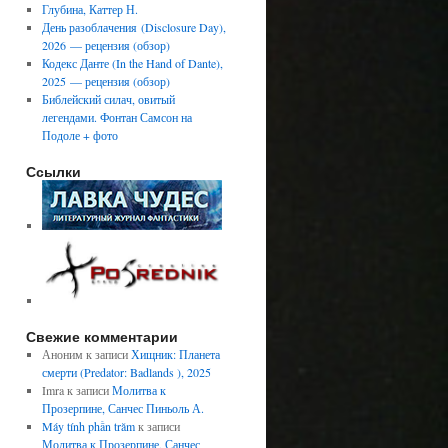
Глубина, Каттер Н.
День разоблачения (Disclosure Day),
2026 — рецензия (обзор)
Кодекс Данте (In the Hand of Dante),
2025 — рецензия (обзор)
Библейский силач, овитый
легендами. Фонтан Самсон на
Подоле + фото
Ссылки
Свежие комментарии
Аноним
к записи
Хищник: Планета
смерти (Predator: Badlands ), 2025
Imra
к записи
Молитва к
Прозерпине, Санчес Пиньоль А.
Máy tính phần trăm
к записи
Молитва к Прозерпине, Санчес