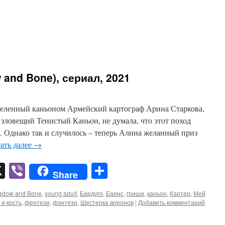
 and Bone), сериал, 2021
деленный каньоном Армейский картограф Арина Старкова,
 зловещий Тенистый Каньон, не думала, что этот поход
. Однако так и случилось – теперь Алина желанный приз
ать далее
→
pp
er
mail
X
Viber
Отправить
Share
adow and Bone
,
young adult
,
Бардуго
,
Барнс
,
гриши
,
каньон
,
Картер
,
Мей
 и кость
,
фентези
,
фэнтези
,
Шестерка воронов
|
Добавить комментарий