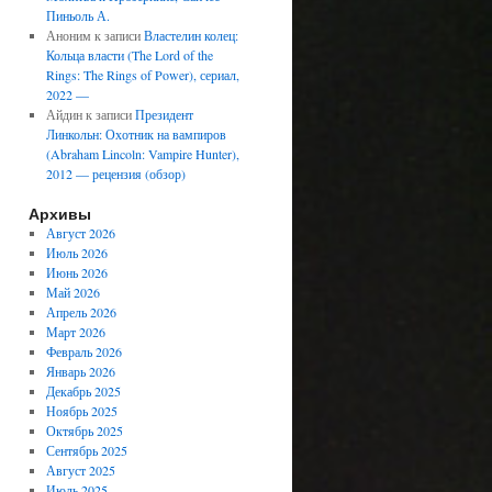
Пиньоль А.
Аноним
к записи
Властелин колец:
Кольца власти (The Lord of the
Rings: The Rings of Power), сериал,
2022 —
Айдин
к записи
Президент
Линкольн: Охотник на вампиров
(Abraham Lincoln: Vampire Hunter),
2012 — рецензия (обзор)
Архивы
Август 2026
Июль 2026
Июнь 2026
Май 2026
Апрель 2026
Март 2026
Февраль 2026
Январь 2026
Декабрь 2025
Ноябрь 2025
Октябрь 2025
Сентябрь 2025
Август 2025
Июль 2025