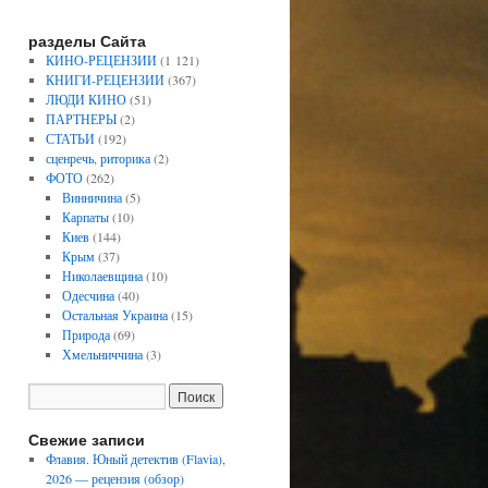
разделы Сайта
КИНО-РЕЦЕНЗИИ
(1 121)
КНИГИ-РЕЦЕНЗИИ
(367)
ЛЮДИ КИНО
(51)
ПАРТНЕРЫ
(2)
СТАТЬИ
(192)
сценречь, риторика
(2)
ФОТО
(262)
Винничина
(5)
Карпаты
(10)
Киев
(144)
Крым
(37)
Николаевщина
(10)
Одесчина
(40)
Остальная Украина
(15)
Природа
(69)
Хмельниччина
(3)
Свежие записи
Флавия. Юный детектив (Flavia),
2026 — рецензия (обзор)