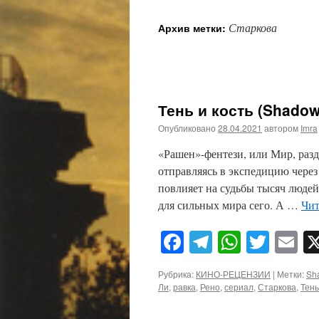
Старкова
Архив метки:
Тень и кость (Shadow
Опубликовано
28.04.2021
автором
Imra
«Рашен»-фентези, или Мир, раз
отправляясь в экспедицию через
повлияет на судьбы тысяч людей
для сильных мира сего. А …
Чит
Facebook
Telegram
WhatsA
Twitt
E
Рубрика:
КИНО-РЕЦЕНЗИИ
|
Метки:
Sh
Ли
,
равка
,
Рено
,
сериал
,
Старкова
,
Тень