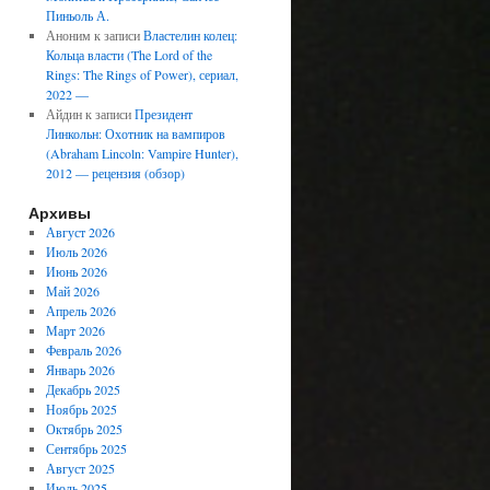
Пиньоль А.
Аноним
к записи
Властелин колец:
Кольца власти (The Lord of the
Rings: The Rings of Power), сериал,
2022 —
Айдин
к записи
Президент
Линкольн: Охотник на вампиров
(Abraham Lincoln: Vampire Hunter),
2012 — рецензия (обзор)
Архивы
Август 2026
Июль 2026
Июнь 2026
Май 2026
Апрель 2026
Март 2026
Февраль 2026
Январь 2026
Декабрь 2025
Ноябрь 2025
Октябрь 2025
Сентябрь 2025
Август 2025
Июль 2025