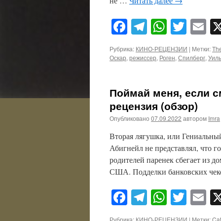
не …
Читать далее
→
Facebook
Telegram
WhatsA
Twitt
E
Рубрика:
КИНО-РЕЦЕНЗИИ
|
Метки:
Th
Оскар
,
режиссер
,
Роген
,
Спилберг
,
Уил
Поймай меня, если см
рецензия (обзор)
Опубликовано
07.09.2022
автором
Imra
Вторая лягушка, или Гениальн
Абигнейл не представлял, что го
родителей паренек сбегает из д
США. Подделки банковских че
Facebook
Telegram
WhatsA
Twitt
E
Рубрика:
КИНО-РЕЦЕНЗИИ
|
Метки:
Cat