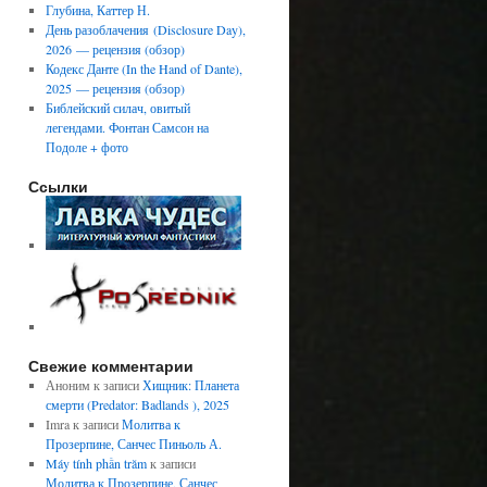
Глубина, Каттер Н.
День разоблачения (Disclosure Day),
2026 — рецензия (обзор)
Кодекс Данте (In the Hand of Dante),
2025 — рецензия (обзор)
Библейский силач, овитый
легендами. Фонтан Самсон на
Подоле + фото
Ссылки
Свежие комментарии
Аноним
к записи
Хищник: Планета
смерти (Predator: Badlands ), 2025
Imra
к записи
Молитва к
Прозерпине, Санчес Пиньоль А.
Máy tính phần trăm
к записи
Молитва к Прозерпине, Санчес