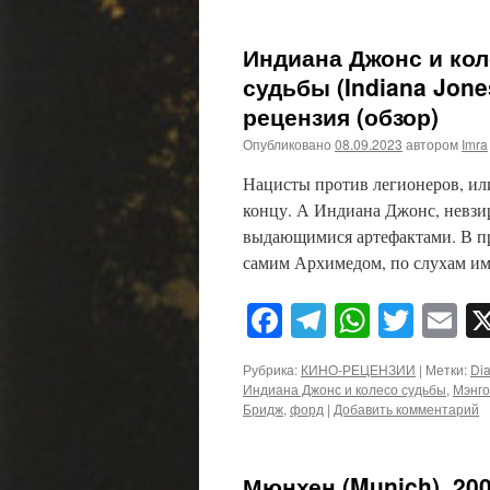
Индиана Джонс и кол
судьбы (Indiana Jones
рецензия (обзор)
Опубликовано
08.09.2023
автором
Imra
Нацисты против легионеров, ил
концу. А Индиана Джонс, невзир
выдающимися артефактами. В пр
самим Архимедом, по слухам 
Facebook
Telegram
WhatsA
Twitt
E
Рубрика:
КИНО-РЕЦЕНЗИИ
|
Метки:
Dia
Индиана Джонс и колесо судьбы
,
Мэнг
Бридж
,
форд
|
Добавить комментарий
Мюнхен (Munich), 200