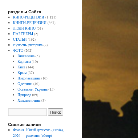
разделы Сайта
КИНО-РЕЦЕНЗИИ
(1 121)
КНИГИ-РЕЦЕНЗИИ
(367)
ЛЮДИ КИНО
(51)
ПАРТНЕРЫ
(2)
СТАТЬИ
(192)
сценречь, риторика
(2)
ФОТО
(262)
Винничина
(5)
Карпаты
(10)
Киев
(144)
Крым
(37)
Николаевщина
(10)
Одесчина
(40)
Остальная Украина
(15)
Природа
(69)
Хмельниччина
(3)
Свежие записи
Флавия. Юный детектив (Flavia),
2026 — рецензия (обзор)