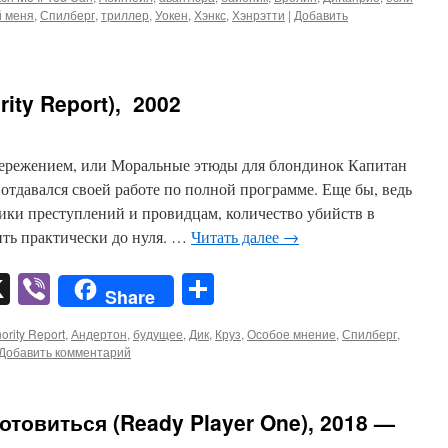
 меня
,
Спилберг
,
триллер
,
Уокен
,
Хэнкс
,
Хэнрэтти
|
Добавить
ity Report), 2002
пережением, или Моральные этюды для блондинок Капитан
тдавался своей работе по полной программе. Еще бы, ведь
ики преступлений и провидцам, количество убийств в
ить практически до нуля. …
Читать далее
→
pp
er
mail
X
Viber
Отправить
Share
ority Report
,
Андертон
,
будущее
,
Дик
,
Круз
,
Особое мнение
,
Спилберг
,
Добавить комментарий
товиться (Ready Player One), 2018 —