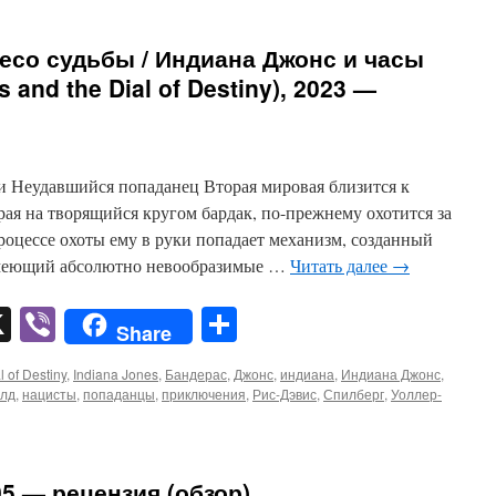
есо судьбы / Индиана Джонс и часы
 and the Dial of Destiny), 2023 —
и Неудавшийся попаданец Вторая мировая близится к
ая на творящийся кругом бардак, по-прежнему охотится за
оцессе охоты ему в руки попадает механизм, созданный
имеющий абсолютно невообразимые …
Читать далее
→
pp
er
mail
X
Viber
Отправить
Share
l of Destiny
,
Indiana Jones
,
Бандерас
,
Джонс
,
индиана
,
Индиана Джонс
,
олд
,
нацисты
,
попаданцы
,
приключения
,
Рис-Дэвис
,
Спилберг
,
Уоллер-
5 — рецензия (обзор)