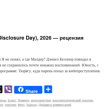
isclosure Day), 2026 — рецензия
и Я не понял, а где Малдер? Дэниел Келлнер повидал в
ом не сохранилось почти никаких воспоминаний. Юность, с
рограмме. Тюрягу, куда парень попал за кибепреступления.
pp
er
mail
X
Viber
Отправить
Share
иены
,
Блант
,
Доминго
,
инопланетяне
,
конспирологический триллер
,
рг
,
триллер
,
Ферт
,
Хьюсон
|
Добавить комментарий