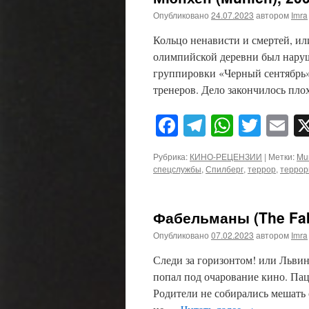
Опубликовано
24.07.2023
автором
Imra
Кольцо ненависти и смертей, ил
олимпийской деревни был наруш
группировки «Черный сентябрь»
тренеров. Дело закончилось пло
Facebook
Telegram
WhatsA
Twitt
E
Рубрика:
КИНО-РЕЦЕНЗИИ
|
Метки:
Mu
спецслужбы
,
Спилберг
,
террор
,
террор
Фабельманы (The Fab
Опубликовано
07.02.2023
автором
Imra
Следи за горизонтом! или Льви
попал под очарование кино. Пац
Родители не собирались мешать 