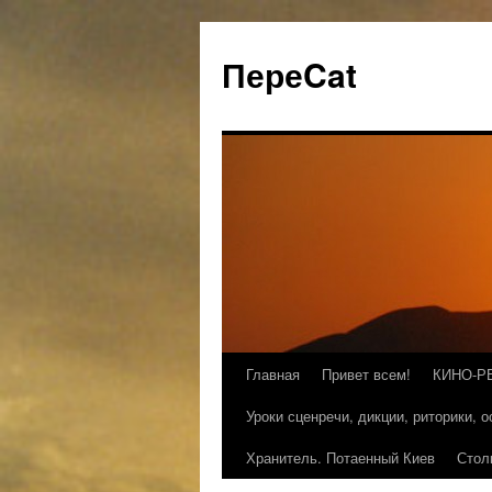
ПереCat
Главная
Привет всем!
КИНО-Р
Уроки сценречи, дикции, риторики, 
Хранитель. Потаенный Киев
Стол