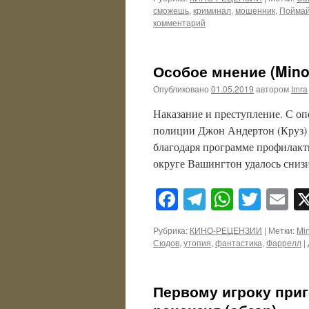
сможешь
,
криминал
,
мошенник
,
Поймай
комментарий
Особое мнение (Minor
Опубликовано
01.05.2019
автором
Imra
Наказание и преступление. С о
полиции Джон Андертон (Круз) о
благодаря программе профилакт
округе Вашингтон удалось сниз
Facebook
Telegram
WhatsA
Twitt
E
Рубрика:
КИНО-РЕЦЕНЗИИ
|
Метки:
Min
Сюдов
,
утопия
,
фантастика
,
Фаррелл
|
Первому игроку приго