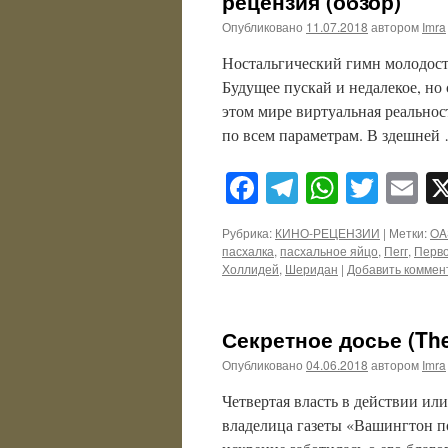
рецензия (обзор)
Опубликовано
11.07.2018
автором
Imra
Ностальгический гимн молодости
Будущее пускай и недалекое, но
этом мире виртуальная реальнос
по всем параметрам. В здешне
Facebook
Telegram
WhatsA
Twitt
E
Рубрика:
КИНО-РЕЦЕНЗИИ
|
Метки:
OA
пасхалка
,
пасхальное яйцо
,
Пегг
,
Перво
Холлидей
,
Шеридан
|
Добавить коммен
Секретное досье (The
Опубликовано
04.06.2018
автором
Imra
Четвертая власть в действии ил
владелица газеты «Вашингтон по