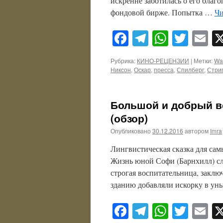
искренне заботилась о его благ
фондовой бирже. Попытка …
Чи
Facebook
Telegram
WhatsA
Twitt
E
Рубрика:
КИНО-РЕЦЕНЗИИ
|
Метки:
Wa
Никсон
,
Оскар
,
пресса
,
Спилберг
,
Стри
Большой и добрый ве
(обзор)
Опубликовано
30.12.2016
автором
Imra
Лингвистическая сказка для са
Жизнь юной Софи (Барнхилл) сл
строгая воспитательница, заклю
зданию добавляли искорку в ун
Facebook
Telegram
WhatsA
Twitt
E