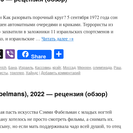
и Как разорвать порочный круг? 5 сентября 1972 года сон
ен автоматными очередями и криками. Террористы из
 захватили в заложники 11 израильских спортсменов и
хо, и израильские …
Читать далее
→
pp
er
mail
X
Viber
Отправить
Share
nich
,
Бана
,
Израиль
,
Кассовиц
,
крэйг
,
Моссад
,
Мюнхен
,
олимпиада
,
Раш
,
исты
,
триллер
,
Хайндс
|
Добавить комментарий
elmans), 2022 — рецензия (обзор)
ная пасть искусства Сэмми Фабельман с младых ногтей
ану хотелось не просто смотреть фильмы, а снимать их.
сыну, но если мать поддерживала чадо всей душой, то отец