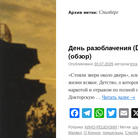
Спилберг
Архив метки:
День разоблачения (D
(обзор)
Опубликовано
30.07.2026
автором
Imra
«Стояли звери около двери», ил
жизни всякое. Детство, о котор
наркотой и отрывом по полной п
Докторскую …
Читать далее
→
Facebook
Telegram
WhatsA
Twitt
E
Рубрика:
КИНО-РЕЦЕНЗИИ
|
Метки:
ал
Марвел
,
О`Коннор
,
пришельцы
,
Спилбе