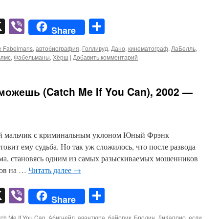
pp
er
mail
X
Viber
Отправить
Share
e Fabelmans
,
автобиография
,
Голливуд
,
Дано
,
кинематограф
,
ЛаБелль
,
ьямс
,
Фабельманы
,
Хёрш
|
Добавить комментарий
ожешь (Catch Me If You Can), 2002 —
ый мальчик с криминальным уклоном Юный Фрэнк
товит ему судьба. Но так уж сложилось, что после развода
ома, становясь одним из самых разыскиваемых мошенников
ков на …
Читать далее
→
pp
er
mail
X
Viber
Отправить
Share
ch Me If You Can
,
Абигнейл
,
авантюра
,
байопик
,
Бролин
,
ДиКаприо
,
если