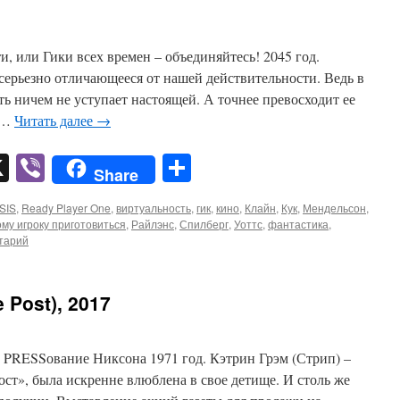
, или Гики всех времен – объединяйтесь! 2045 год.
 серьезно отличающееся от нашей действительности. Ведь в
ть ничем не уступает настоящей. А точнее превосходит ее
й …
Читать далее
→
pp
er
mail
X
Viber
Отправить
Share
SIS
,
Ready Player One
,
виртуальность
,
гик
,
кино
,
Клайн
,
Кук
,
Мендельсон
,
му игроку приготовиться
,
Райлэнс
,
Спилберг
,
Уоттс
,
фантастика
,
тарий
 Post), 2017
и PRESSование Никсона 1971 год. Кэтрин Грэм (Стрип) –
ст», была искренне влюблена в свое детище. И столь же