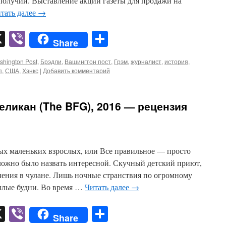
ополучии. Выставление акций газеты для продажи на
тать далее
→
pp
er
mail
X
Viber
Отправить
Share
shington Post
,
Брэдли
,
Вашингтон пост
,
Грэм
,
журналист
,
история
,
п
,
США
,
Хэнкс
|
Добавить комментарий
ликан (The BFG), 2016 — рецензия
мых маленьких взрослых, или Все правильное — просто
ожно было назвать интересной. Скучный детский приют,
чения в чулане. Лишь ночные странствия по огромному
ылые будни. Во время …
Читать далее
→
pp
er
mail
X
Viber
Отправить
Share