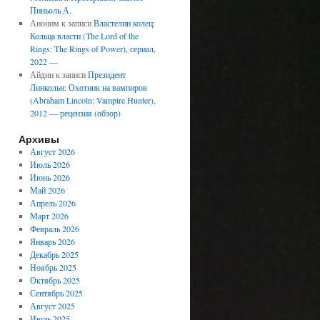
Пиньоль А.
Аноним
к записи
Властелин колец:
Кольца власти (The Lord of the
Rings: The Rings of Power), сериал,
2022 —
Айдин
к записи
Президент
Линкольн: Охотник на вампиров
(Abraham Lincoln: Vampire Hunter),
2012 — рецензия (обзор)
Архивы
Август 2026
Июль 2026
Июнь 2026
Май 2026
Апрель 2026
Март 2026
Февраль 2026
Январь 2026
Декабрь 2025
Ноябрь 2025
Октябрь 2025
Сентябрь 2025
Август 2025
Июль 2025