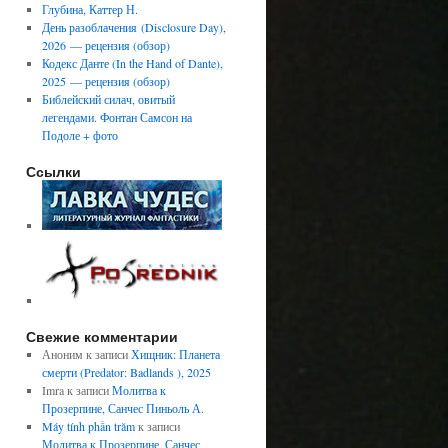
Глубина, Каттер Н.
День разоблачения (Disclosure Day),
2026 — рецензия (обзор)
Кодекс Данте (In the Hand of Dante),
2025 — рецензия (обзор)
Библейский силач, овитый
легендами. Фонтан Самсон на
Подоле + фото
Ссылки
Свежие комментарии
Аноним
к записи
Хищник: Планета
смерти (Predator: Badlands ), 2025
Imra
к записи
Молитва к
Прозерпине, Санчес Пиньоль А.
Máy tính phần trăm
к записи
Молитва к Прозерпине, Санчес