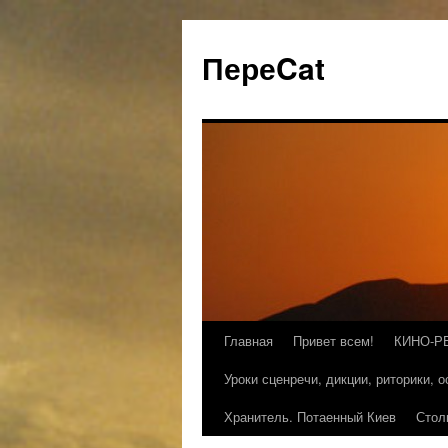
ПереCat
Главная
Привет всем!
КИНО-Р
Уроки сценречи, дикции, риторики, 
Хранитель. Потаенный Киев
Стол