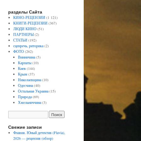
разделы Сайта
КИНО-РЕЦЕНЗИИ
(1 121)
КНИГИ-РЕЦЕНЗИИ
(367)
ЛЮДИ КИНО
(51)
ПАРТНЕРЫ
(2)
СТАТЬИ
(192)
сценречь, риторика
(2)
ФОТО
(262)
Винничина
(5)
Карпаты
(10)
Киев
(144)
Крым
(37)
Николаевщина
(10)
Одесчина
(40)
Остальная Украина
(15)
Природа
(69)
Хмельниччина
(3)
Свежие записи
Флавия. Юный детектив (Flavia),
2026 — рецензия (обзор)