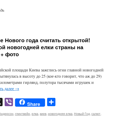
адь
е Нового года считать открытой!
ой новогодней елки страны на
+ фото
ийской площади Киева зажглись огни главной новогодней
ытянулась в высоту до 25 (кое-кто говорит, что аж до 29)
 километрами гирлянд, полутора тысячами игрушек и
ть далее
→
pp
er
mail
X
Viber
Отправить
Share
Андерсон
,
глинтвейн
,
елка
,
киев
,
новогодняя елка
,
Новый Год
,
салют
,