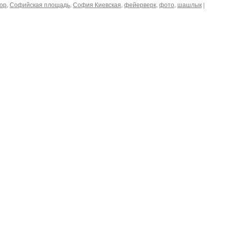
ор
,
Софийская площадь
,
София Киевская
,
фейерверк
,
фото
,
шашлык
|