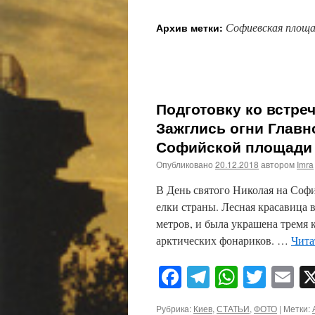
Софиевская площ
Архив метки:
Подготовку ко встреч
Зажглись огни Главн
Софийской площади 
Опубликовано
20.12.2018
автором
Imra
В День святого Николая на Соф
елки страны. Лесная красавица в
метров, и была украшена тремя
арктических фонариков. …
Чита
Facebook
Telegram
WhatsA
Twitt
E
Рубрика:
Киев
,
СТАТЬИ
,
ФОТО
|
Метки: