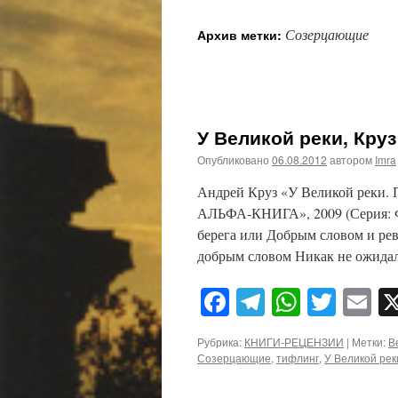
Созерцающие
Архив метки:
У Великой реки, Круз
Опубликовано
06.08.2012
автором
Imra
Андрей Круз «У Великой реки. П
АЛЬФА-КНИГА», 2009 (Серия: Фа
берега или Добрым словом и ре
добрым словом Никак не ожид
Facebook
Telegram
WhatsA
Twitt
E
Рубрика:
КНИГИ-РЕЦЕНЗИИ
|
Метки:
В
Созерцающие
,
тифлинг
,
У Великой рек