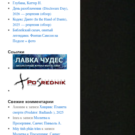
Глубина, Каттер Н.
День разоблачения (Disclosure Day),
2026 — рецензия (обзор)
Кодекс Данте (In the Hand of Dante),
2025 — рецензия (обзор)
Библейский силач, овитый
легендами. Фонтан Самсон на
Подоле + фото
Ссылки
Свежие комментарии
Аноним
к записи
Хищник: Планета
смерти (Predator: Badlands ), 2025
Imra
к записи
Молитва к
Прозерпине, Санчес Пиньоль А.
Máy tính phần trăm
к записи
Молитва к Прозерпине, Санчес