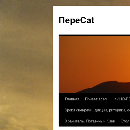
ПереCat
Главная
Привет всем!
КИНО-Р
Уроки сценречи, дикции, риторики, 
Хранитель. Потаенный Киев
Стол