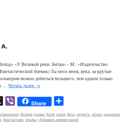
 А.
оход» «У Великой реки. Битва».- М.: «Издательство
нтастический боевик) Ты неси меня, река, за крутые
вольвером можно добиться большего, чем одним только
ал …
Читать далее
→
pp
er
mail
X
Viber
Отправить
Share
еликоречье
,
Волков
,
гномы
,
Кали
,
книги
,
Круз
,
нечисть
,
обзор
,
рецензия
,
и
,
фантастика
,
эльфы
|
Добавить комментарий