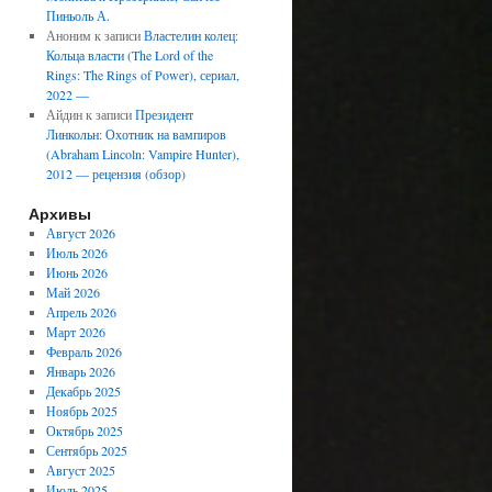
Пиньоль А.
Аноним
к записи
Властелин колец:
Кольца власти (The Lord of the
Rings: The Rings of Power), сериал,
2022 —
Айдин
к записи
Президент
Линкольн: Охотник на вампиров
(Abraham Lincoln: Vampire Hunter),
2012 — рецензия (обзор)
Архивы
Август 2026
Июль 2026
Июнь 2026
Май 2026
Апрель 2026
Март 2026
Февраль 2026
Январь 2026
Декабрь 2025
Ноябрь 2025
Октябрь 2025
Сентябрь 2025
Август 2025
Июль 2025