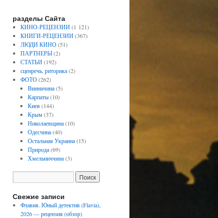
разделы Сайта
КИНО-РЕЦЕНЗИИ
(1 121)
КНИГИ-РЕЦЕНЗИИ
(367)
ЛЮДИ КИНО
(51)
ПАРТНЕРЫ
(2)
СТАТЬИ
(192)
сценречь, риторика
(2)
ФОТО
(262)
Винничина
(5)
Карпаты
(10)
Киев
(144)
Крым
(37)
Николаевщина
(10)
Одесчина
(40)
Остальная Украина
(15)
Природа
(69)
Хмельниччина
(3)
Свежие записи
Флавия. Юный детектив (Flavia),
2026 — рецензия (обзор)