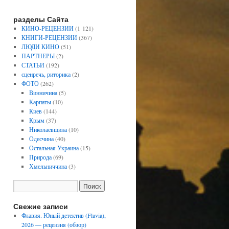
разделы Сайта
КИНО-РЕЦЕНЗИИ
(1 121)
КНИГИ-РЕЦЕНЗИИ
(367)
ЛЮДИ КИНО
(51)
ПАРТНЕРЫ
(2)
СТАТЬИ
(192)
сценречь, риторика
(2)
ФОТО
(262)
Винничина
(5)
Карпаты
(10)
Киев
(144)
Крым
(37)
Николаевщина
(10)
Одесчина
(40)
Остальная Украина
(15)
Природа
(69)
Хмельниччина
(3)
Свежие записи
Флавия. Юный детектив (Flavia),
2026 — рецензия (обзор)