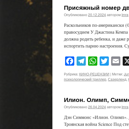
Присяжный номер два
Опубликовано
20.12.2024
автором
Imra
Раскольников по-американски (© 
правосудием У Джастина Кемпа н
должна родить ребенка, и даже 
испортить парню настроения. С
Facebook
Telegram
WhatsA
Twitt
E
Рубрика:
КИНО-РЕЦЕНЗИИ
|
Метки:
Jur
психологический триллер
,
Сазерленд
,
Илион. Олимп, Симм
Опубликовано
26.04.2024
автором
Imra
Дэн Симмонс «Илион. Олимп». Д
Троянская война Science Под ст