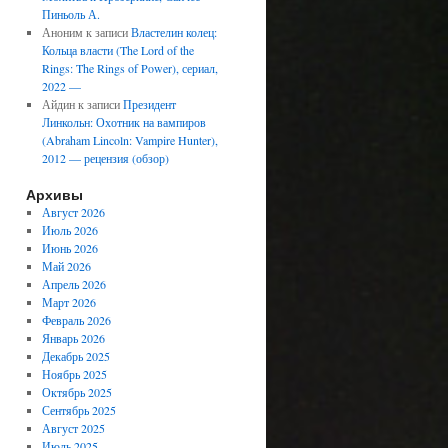
Пиньоль А.
Аноним
к записи
Властелин колец:
Кольца власти (The Lord of the
Rings: The Rings of Power), сериал,
2022 —
Айдин
к записи
Президент
Линкольн: Охотник на вампиров
(Abraham Lincoln: Vampire Hunter),
2012 — рецензия (обзор)
Архивы
Август 2026
Июль 2026
Июнь 2026
Май 2026
Апрель 2026
Март 2026
Февраль 2026
Январь 2026
Декабрь 2025
Ноябрь 2025
Октябрь 2025
Сентябрь 2025
Август 2025
Июль 2025