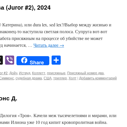
 (Juror #2), 2024
Катерина), или dura lex, sed lex?/Выбор между жизнью и
аконец-то наступила светлая полоса. Супруга вот-вот
работа присяжным на процессе об убийстве не может
уд начинается, …
Читать далее
→
pp
er
mail
X
Viber
Отправить
Share
or #2
,
Дойч
,
Иствуд
,
Коллетт
,
присяжные
,
Присяжный номер два
,
Симмонс
,
судебная драма
,
США
,
триллер
,
Холт
|
Добавить комментарий
онс Д.
илогия «Троя». Качели меж тысячелетиями и мирами, или
енами Илиона уже 10 год кипит кровопролитная война.