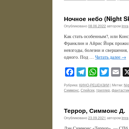
Ночное небо (Night S
Опубликовано
08.06.2022
автором
Imra
Как стать особенным?, или Конс
Франклин и Айрис Йорк прожили 
невзгоды, болезни и свершения, 
одного. Под …
Читать далее
→
Facebook
Telegram
WhatsA
Twitt
E
Рубрика:
КИНО-РЕЦЕНЗИИ
|
Метки:
Nig
Симмонс
,
Спейсек
,
триллер
,
фантасти
Террор, Симмонс Д.
Опубликовано
23.09.2021
автором
Imra
Дэн Симмонс «Террор». — СПб.: