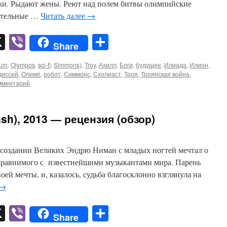
жи. Рыдают жены. Реют над полем битвы олимпийские
мательные …
Читать далее
→
pp
er
mail
X
Viber
Отправить
Share
ium
,
Olympos
,
sci-fi
,
Simmons)
,
Troy
,
Ахилл
,
Боги
,
будущее
,
Илиада
,
Илион
,
диссей
,
Олимп
,
робот
,
Симмонс
,
Схолиаст
,
Троя
,
Троянская война
,
мментарий
sh), 2013 — рецензия (обзор)
 создании Великих Эндрю Ниман с младых ногтей мечтал о
 сравнимого с известнейшими музыкантами мира. Парень
воей мечты, и, казалось, судьба благосклонно взглянула на
→
pp
er
mail
X
Viber
Отправить
Share