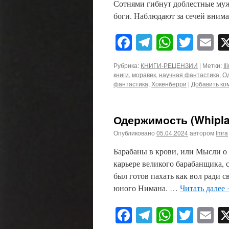
Сотнями гибнут доблестные му
боги. Наблюдают за сечей вни
Facebook
Telegram
WhatsA
Twitt
E
Рубрика:
КНИГИ-РЕЦЕНЗИИ
|
Метки:
Il
книги
,
моравек
,
научная фантастика
,
О
фантастика
,
Хокенберри
|
Добавить ко
Одержимость (Whipla
Опубликовано
05.04.2024
автором
Imra
Барабаны в крови, или Мысли о
карьере великого барабанщика,
был готов пахать как вол ради с
юного Нимана. …
Читать далее
Facebook
Telegram
WhatsA
Twitt
E