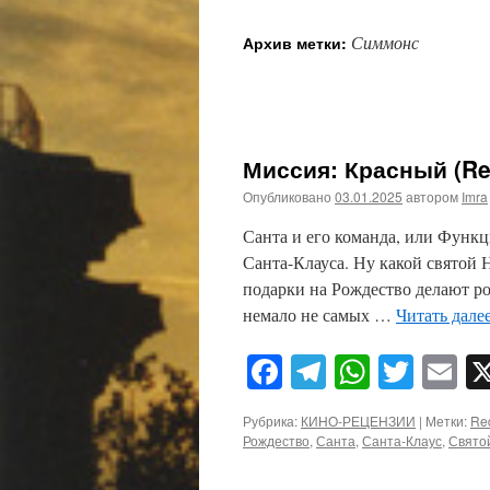
Симмонс
Архив метки:
Миссия: Красный (Re
Опубликовано
03.01.2025
автором
Imra
Санта и его команда, или Фун
Санта-Клауса. Ну какой святой 
подарки на Рождество делают ро
немало не самых …
Читать дале
Facebook
Telegram
WhatsA
Twitt
E
Рубрика:
КИНО-РЕЦЕНЗИИ
|
Метки:
Re
Рождество
,
Санта
,
Санта-Клаус
,
Свято