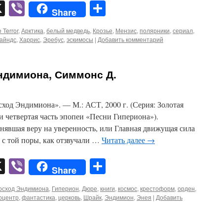
pp
er
mail
X
Viber
Отправить
Share
 Terror
,
Арктика
,
белый медведь
,
Крозье
,
Мензис
,
полярники
,
сериал
,
айндс
,
Харрис
,
Эребус
,
эскимосы
|
Добавить комментарий
ндимиона, Симмонс Д.
од Эндимиона». — М.: АСТ, 2000 г. (Серия: Золотая
 и четвертая часть эпопеи «Песни Гипериона»).
нявшая веру на уверенность, или Главная движущая сила
 с той поры, как отзвучали …
Читать далее
→
pp
er
mail
X
Viber
Отправить
Share
осход Эндимиона
,
Гиперион
,
Дюре
,
книги
,
космос
,
крестоформ
,
орден
,
оцентр
,
фантастика
,
церковь
,
Шрайк
,
Эндимион
,
Энея
|
Добавить