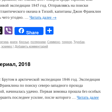
ивой экспедиции 1845 год. Отправляясь на поиски
Атлантического океана в Тихий, капитаны Джон Франклин
ь чего угодно. …
Читать далее
→
pp
er
mail
X
Viber
Отправить
Share
рктика
,
книги
,
Крозье
,
полярники
,
Симмонс
,
террор
,
Туунбак
,
,
эскимос
|
Добавить комментарий
сериал, 2018
с Брутом в арктической экспедиции 1846 год. Экспедиция
Франклина по поиску северо-западного прохода
ий, начиналась удачно. Первая зимовка прошла без особых
овершить последнее усилие, после которого …
Читать далее