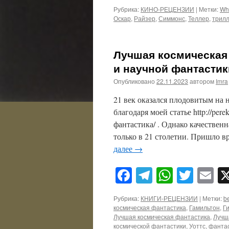
Рубрика:
КИНО-РЕЦЕНЗИИ
|
Метки:
Wh
Оскар
,
Райзер
,
Симмонс
,
Теллер
,
трил
Лучшая космическая 
и научной фантастик
Опубликовано
22.11.2023
автором
Imra
21 век оказался плодовитым на 
благодаря моей статье http://perek
фантастика/ . Однако качественн
только в 21 столетии. Пришло 
далее
→
Facebook
Telegram
WhatsA
Twitt
E
Рубрика:
КНИГИ-РЕЦЕНЗИИ
|
Метки:
be
космическая фантастика
,
Гамильтон
,
Г
Лучшая космическая фантастика
,
Лучш
космической фантастики
,
Уоттс
,
фанта