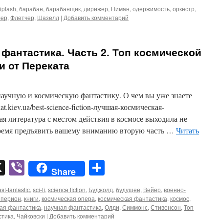
iplash
,
барабан
,
барабанщик
,
дирижер
,
Ниман
,
одержимость
,
оркестр
,
лер
,
Флетчер
,
Шазелл
|
Добавить комментарий
фантастика. Часть 2. Топ космической
и от Переката
научную и космическую фантастику. О чем вы уже знаете
at.kiev.ua/best-science-fiction-лучшая-космическая-
ая литература с местом действия в космосе выходила не
время предъявить вашему вниманию вторую часть …
Читать
pp
er
mail
X
Viber
Отправить
Share
st-fantastic
,
sci-fi
,
science fiction
,
Буджолд
,
будущее
,
Вейер
,
военно-
иперион
,
книги
,
космическая опера
,
космическая фантастика
,
космос
,
ая фантастика
,
научная фантастика
,
Олди
,
Симмонс
,
Стивенсон
,
Топ
стика
,
Чайковски
|
Добавить комментарий