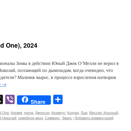
d One), 2024
кционалы Зимы в действии Юный Джек О’Мелли не верил в
Николай, ползающий по дымоходам, когда очевидно, что
дители? Мальчик вырос, в процессе взросления натворив
е
→
pp
er
mail
X
Viber
Отправить
Share
d One
,
боевик
,
грила
,
Джонсон
,
Крампус
,
Кэздан
,
Лью
,
Миссия: Красный
,
й Николай
,
семейное кино
,
Симмонс
,
Эванс
|
Добавить комментарий