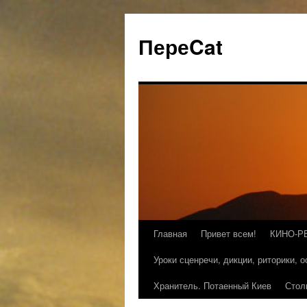
ПереCat
Главная
Привет всем!
КИНО-Р
Уроки сценречи, дикции, риторики, 
Хранитель. Потаенный Киев
Стол