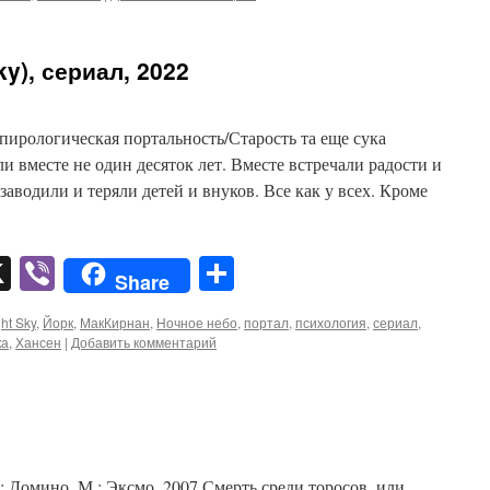
ky), сериал, 2022
пирологическая портальность/Старость та еще сука
вместе не один десяток лет. Вместе встречали радости и
заводили и теряли детей и внуков. Все как у всех. Кроме
pp
er
mail
X
Viber
Отправить
Share
ht Sky
,
Йорк
,
МакКирнан
,
Ночное небо
,
портал
,
психология
,
сериал
,
ка
,
Хансен
|
Добавить комментарий
 Домино, М.: Эксмо, 2007 Смерть среди торосов, или