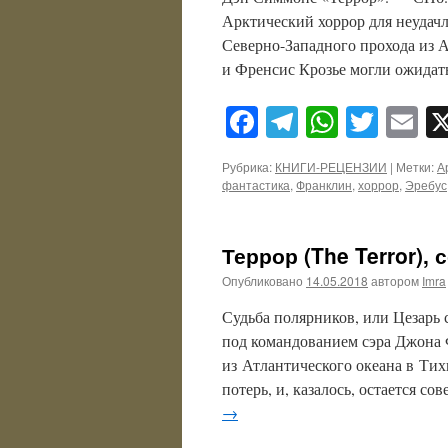
Арктический хоррор для неудачл
Северно-Западного прохода из 
и Френсис Крозье могли ожидат
Facebook
Telegram
WhatsA
Twitt
E
Рубрика:
КНИГИ-РЕЦЕНЗИИ
|
Метки:
А
фантастика
,
Франклин
,
хоррор
,
Эребус
Террор (The Terror), 
Опубликовано
14.05.2018
автором
Imra
Судьба полярников, или Цезарь 
под командованием сэра Джона 
из Атлантического океана в Тих
потерь, и, казалось, остается с
→