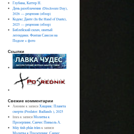
Глубина, Каттер Н.
День разоблачения (Disclosure Day),
2026 — рецензия (обзор)
Кодекс Данте (In the Hand of Dante),
2025 — рецензия (обзор)
Библейский силач, овитый
легендами. Фонтан Самсон на
Подоле + фото
Ссылки
Свежие комментарии
Аноним
к записи
Хищник: Планета
смерти (Predator: Badlands ), 2025
Imra
к записи
Молитва к
Прозерпине, Санчес Пиньоль А.
Máy tính phần trăm
к записи
Молитва к Прозерпине, Санчес