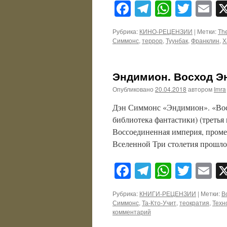
Facebook
Telegram
WhatsA
Twitt
E
Рубрика:
КИНО-РЕЦЕНЗИИ
|
Метки:
The
Симмонс
,
террор
,
Туунбак
,
Франклин
,
Х
Эндимион. Восход Э
Опубликовано
20.04.2018
автором
Imra
Дэн Симмонс «Эндимион». «Восх
библиотека фантастики) (третья
Воссоединенная империя, проме
Вселенной Три столетия прошло
Facebook
Telegram
WhatsA
Twitt
E
Рубрика:
КНИГИ-РЕЦЕНЗИИ
|
Метки:
В
Симмонс
,
Та-Кто-Учит
,
теократия
,
Техн
комментарий