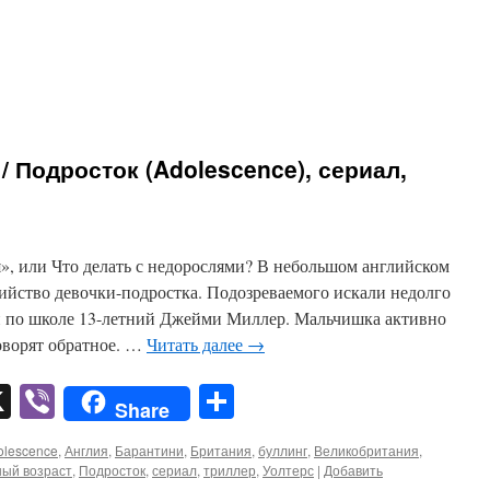
 Подросток (Adolescence), сериал,
», или Что делать с недорослями? В небольшом английском
ийство девочки-подростка. Подозреваемого искали недолго
и по школе 13-летний Джейми Миллер. Мальчишка активно
оворят обратное. …
Читать далее
→
pp
er
mail
X
Viber
Отправить
Share
olescence
,
Англия
,
Барантини
,
Британия
,
буллинг
,
Великобритания
,
ый возраст
,
Подросток
,
сериал
,
триллер
,
Уолтерс
|
Добавить