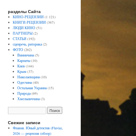
разделы Сайта
КИНО-РЕЦЕНЗИИ
(1 121)
КНИГИ-РЕЦЕНЗИИ
(367)
ЛЮДИ КИНО
(51)
ПАРТНЕРЫ
(2)
СТАТЬИ
(192)
сценречь, риторика
(2)
ФОТО
(262)
Винничина
(5)
Карпаты
(10)
Киев
(144)
Крым
(37)
Николаевщина
(10)
Одесчина
(40)
Остальная Украина
(15)
Природа
(69)
Хмельниччина
(3)
Свежие записи
Флавия. Юный детектив (Flavia),
2026 — рецензия (обзор)