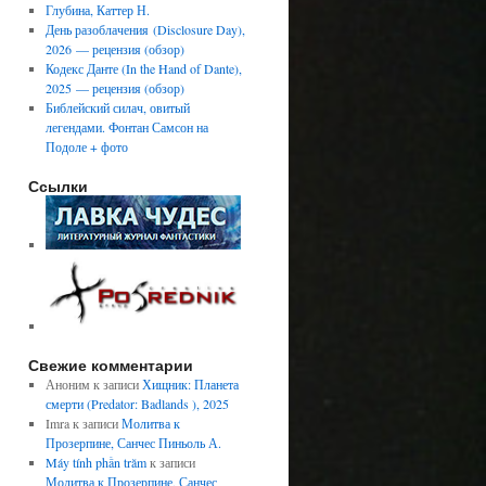
Глубина, Каттер Н.
День разоблачения (Disclosure Day),
2026 — рецензия (обзор)
Кодекс Данте (In the Hand of Dante),
2025 — рецензия (обзор)
Библейский силач, овитый
легендами. Фонтан Самсон на
Подоле + фото
Ссылки
Свежие комментарии
Аноним
к записи
Хищник: Планета
смерти (Predator: Badlands ), 2025
Imra
к записи
Молитва к
Прозерпине, Санчес Пиньоль А.
Máy tính phần trăm
к записи
Молитва к Прозерпине, Санчес