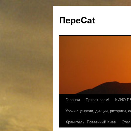
ПереCat
Главная
Привет всем!
КИНО-Р
Уроки сценречи, дикции, риторики, 
Хранитель. Потаенный Киев
Стол