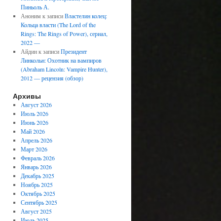
Пиньоль А.
Аноним
к записи
Властелин колец:
Кольца власти (The Lord of the
Rings: The Rings of Power), сериал,
2022 —
Айдин
к записи
Президент
Линкольн: Охотник на вампиров
(Abraham Lincoln: Vampire Hunter),
2012 — рецензия (обзор)
Архивы
Август 2026
Июль 2026
Июнь 2026
Май 2026
Апрель 2026
Март 2026
Февраль 2026
Январь 2026
Декабрь 2025
Ноябрь 2025
Октябрь 2025
Сентябрь 2025
Август 2025
Июль 2025