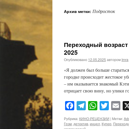
Подросток
Архив метки:
Переходный возраст /
2025
Опубликовано
12.05.2025
автором
Imra
«Я должен был больше стараться
городке происходит жестокое уб
– им оказывается знакомый Кэт
отрицает свою вину, но улики г
Facebook
Telegram
WhatsA
Twitt
E
Рубрика:
КИНО-РЕЦЕНЗИИ
|
Метки:
Ad
Грэм
,
детектив
,
инцел
,
Купер
,
Переходн
комментарий