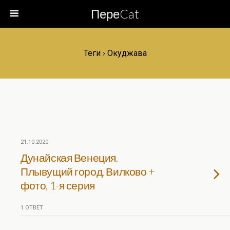
ПереCat
Теги › Окуджава
21.10.2020
Дунайская Венеция.
Плывущий город. Вилково +
фото, 1-я серия
1 ОТВЕТ