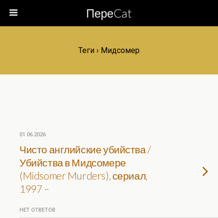
ПереCat
Теги › Мидсомер
01.06.2026
Чисто английские убийства /
Убийства в Мидсомере
(Midsomer Murders), сериал,
1997 –
НЕТ ОТВЕТОВ