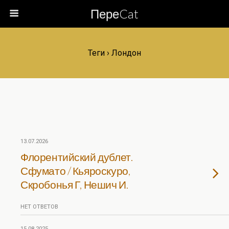
ПереCat
Теги › Лондон
13.07.2026
Флорентийский дублет.
Сфумато / Кьяроскуро,
Скробонья Г, Нешич И.
НЕТ ОТВЕТОВ
15.08.2025