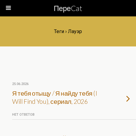
ПереCat
Теги › Лауэр
25.06.2026
Я тебя отыщу / Я найду тебя (I
Will Find You), сериал, 2026
НЕТ ОТВЕТОВ