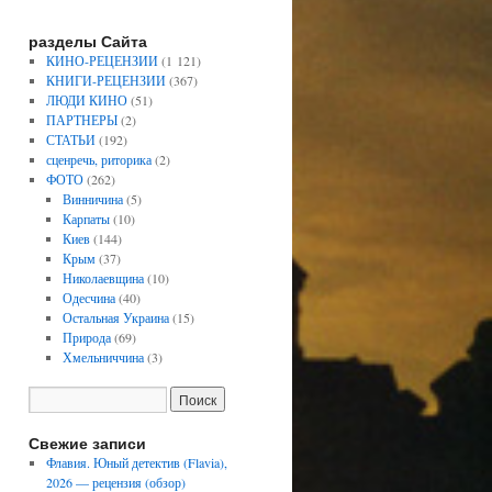
разделы Сайта
КИНО-РЕЦЕНЗИИ
(1 121)
КНИГИ-РЕЦЕНЗИИ
(367)
ЛЮДИ КИНО
(51)
ПАРТНЕРЫ
(2)
СТАТЬИ
(192)
сценречь, риторика
(2)
ФОТО
(262)
Винничина
(5)
Карпаты
(10)
Киев
(144)
Крым
(37)
Николаевщина
(10)
Одесчина
(40)
Остальная Украина
(15)
Природа
(69)
Хмельниччина
(3)
Свежие записи
Флавия. Юный детектив (Flavia),
2026 — рецензия (обзор)