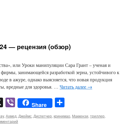
024 — рецензия (обзор)
ства», или Уроки манипуляции Сара Грант – ученая и
 фирмы, занимающейся разработкой зерна, устойчивого к
роде в ажуре, однако выясняется, что новая продукция
ы, вредные для здоровья. …
Читать далее
→
pp
er
mail
X
Viber
Отправить
Share
lay
,
Ахмед
,
Джеймс
,
Диспетчер
,
кринимао
,
Маккензи
,
триллер
,
омментарий