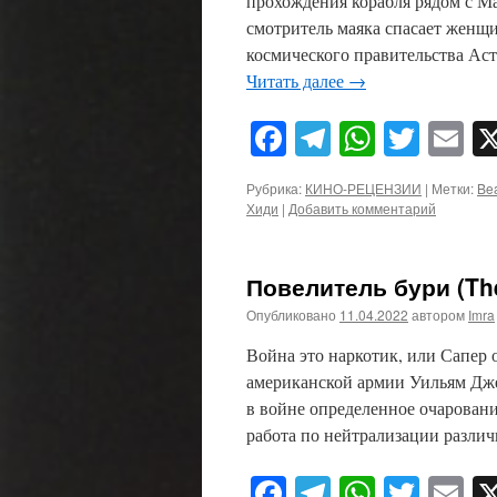
прохождения корабля рядом с Ма
смотритель маяка спасает женщи
космического правительства Аст
Читать далее
→
Facebook
Telegram
WhatsA
Twitt
E
Рубрика:
КИНО-РЕЦЕНЗИИ
|
Метки:
Be
Хиди
|
Добавить комментарий
Повелитель бури (The
Опубликовано
11.04.2022
автором
Imra
Война это наркотик, или Сапер 
американской армии Уильям Джей
в войне определенное очарован
работа по нейтрализации разли
Facebook
Telegram
WhatsA
Twitt
E