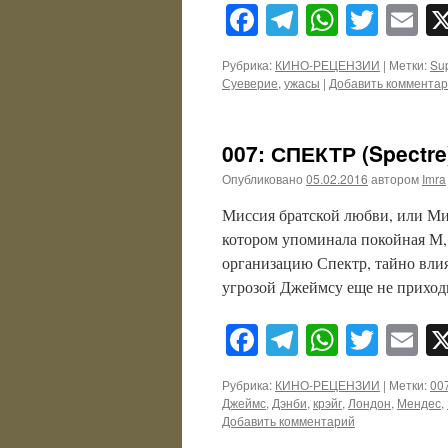
Facebook
Telegram
WhatsA
Twitt
E
Рубрика:
КИНО-РЕЦЕНЗИИ
|
Метки:
Sup
Суеверие
,
ужасы
|
Добавить коммента
007: СПЕКТР (Spectre
Опубликовано
05.02.2016
автором
Imra
Миссия братской любви, или Мир
котором упоминала покойная М,
организацию Спектр, тайно вли
угрозой Джеймсу еще не прихо
Facebook
Telegram
WhatsA
Twitt
E
Рубрика:
КИНО-РЕЦЕНЗИИ
|
Метки:
00
Джеймс
,
Дэнби
,
крэйг
,
Лондон
,
Мендес
,
Добавить комментарий