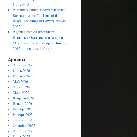
Пиньоль А.
Аноним
к записи
Властелин колец:
Кольца власти (The Lord of the
Rings: The Rings of Power), сериал,
2022 —
Айдин
к записи
Президент
Линкольн: Охотник на вампиров
(Abraham Lincoln: Vampire Hunter),
2012 — рецензия (обзор)
Архивы
Август 2026
Июль 2026
Июнь 2026
Май 2026
Апрель 2026
Март 2026
Февраль 2026
Январь 2026
Декабрь 2025
Ноябрь 2025
Октябрь 2025
Сентябрь 2025
Август 2025
Июль 2025