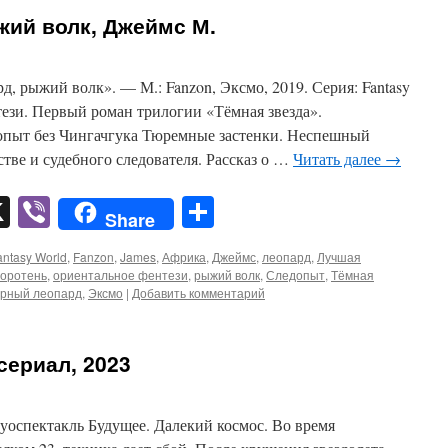
жий волк, Джеймс М.
 рыжий волк». — М.: Fanzon, Эксмо, 2019. Серия: Fantasy
ези. Первый роман трилогии «Тёмная звезда».
опыт без Чингачгука Тюремные застенки. Неспешный
стве и судебного следователя. Рассказ о …
Читать далее
→
pp
er
mail
X
Viber
Отправить
Share
antasy World
,
Fanzon
,
James
,
Африка
,
Джеймс
,
леопард
,
Лучшая
оротень
,
ориентальное фентези
,
рыжий волк
,
Следопыт
,
Тёмная
рный леопард
,
Эксмо
|
Добавить комментарий
 сериал, 2023
уоспектакль Будущее. Далекий космос. Во время