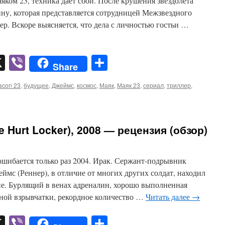
яком 23, техника дает сбой. После крушения звездолета
ну, которая представляется сотрудницей Межзвездного
ер. Вскоре выясняется, что дела с личностью гостьи …
pp
er
mail
X
Viber
Отправить
Share
acon 23
,
будущее
,
Джеймс
,
космос
,
Маяк
,
Маяк 23
,
сериал
,
триллер
,
 Hurt Locker), 2008 — рецензия (обзор)
ошибается только раз 2004. Ирак. Сержант-подрывник
мс (Реннер), в отличие от многих других солдат, находил
ие. Бурлящий в венах адреналин, хорошо выполненная
чной взрывчатки, рекордное количество …
Читать далее
→
pp
er
mail
X
Viber
Отправить