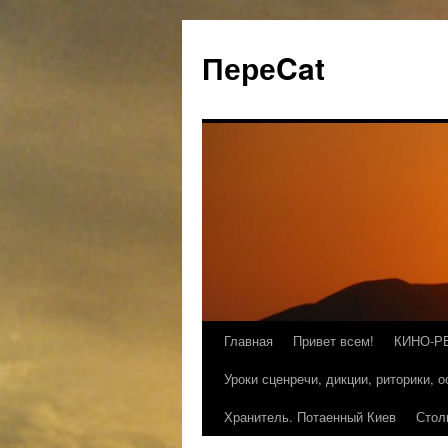
ПереCat
Главная
Привет всем!
КИНО-Р
Уроки сценречи, дикции, риторики, 
Хранитель. Потаенный Киев
Стол