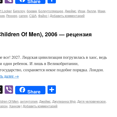
Share
t Locker
,
Бигелоу
,
боевик
,
Болеутоляющее
,
Джеймс
,
Ирак
,
Лилли
,
Маки
,
ник
,
Реннер
,
сапер
,
США
,
Файнс
|
Добавить комментарий
hildren Of Men), 2006 — рецензия
 все! 2027. Людская цивилизация погрузилась в хаос, ведь
 ни один ребенок. И лишь в Великобритании,
государство, сохраняется некое подобие порядка. Лондон.
ть далее
→
pp
er
mail
X
Viber
Отправить
Share
ldren Of Men
,
антиутопия
,
Джеймс
,
Джулианна Мур
,
Дитя человеческое
,
арон
,
Ханнэм
|
Добавить комментарий