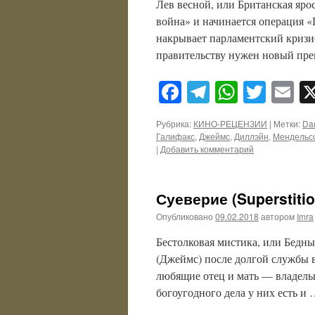
Лев весной, или Британская ярос
война» и начинается операция «
накрывает парламентский кризис
правительству нужен новый пре
Facebook
Telegram
WhatsA
Twitt
E
Рубрика:
КИНО-РЕЦЕНЗИИ
|
Метки:
Dar
Галифакс
,
Джеймс
,
Диллэйн
,
Мендельс
|
Добавить комментарий
Суеверие (Superstitio
Опубликовано
09.02.2018
автором
Imra
Бестолковая мистика, или Бедны
(Джеймс) после долгой службы в
любящие отец и мать — владель
богоугодного дела у них есть и