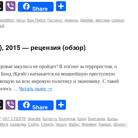
pp
er
mail
X
Viber
Отправить
Share
erstition
,
бесы
,
Ван Пиблз
,
Гастингс
,
демоны
,
Джеймс
,
мистика
,
сериал
,
рий
), 2015 — рецензия (обзор)
овая закулиса не пройдет! В погоне за террористом, о
 Бонд (Крэйг) натыкается на мощнейшую преступную
яющую на всю мировую политику и экономику. С такой
дилось …
Читать далее
→
pp
er
mail
X
Viber
Отправить
Share
7
,
007: СПЕКТР
,
Spectre
,
Батиста
,
Беллуччи
,
Бонд
,
Британия
,
Вальц
,
Ми-6
,
разведка
,
Сейду
,
Спектр
,
Уишоу
,
Файнс
,
Флеминг
,
Харрис
,
Шпион
|