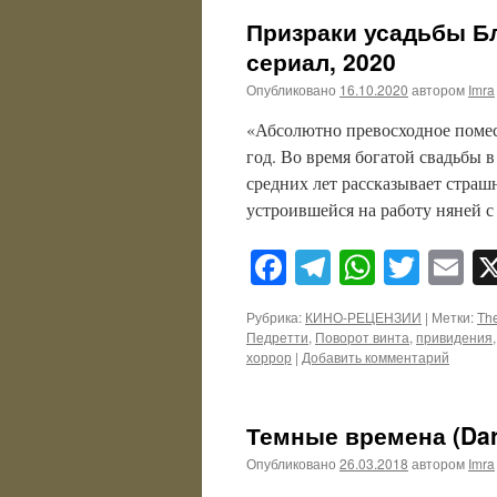
Призраки усадьбы Бла
сериал, 2020
Опубликовано
16.10.2020
автором
Imra
«Абсолютно превосходное помес
год. Во время богатой свадьбы 
средних лет рассказывает страш
устроившейся на работу няней
Facebook
Telegram
WhatsA
Twitt
E
Рубрика:
КИНО-РЕЦЕНЗИИ
|
Метки:
The
Педретти
,
Поворот винта
,
привидения
хоррор
|
Добавить комментарий
Темные времена (Dark
Опубликовано
26.03.2018
автором
Imra