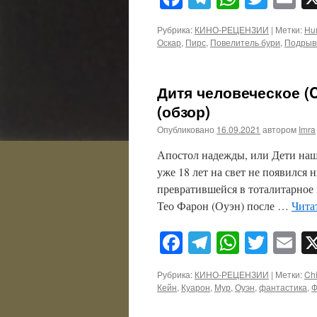
Рубрика:
КИНО-РЕЦЕНЗИИ
|
Метки:
Hur
Оскар
,
Пирс
,
Повелитель бури
,
Подрыв
Дитя человеческое (C
(обзор)
Опубликовано
16.09.2021
автором
Imra
Апостол надежды, или Дети наше
уже 18 лет на свет не появился
превратившейся в тоталитарное 
Тео Фарон (Оуэн) после …
Чита
Facebook
Telegram
WhatsA
Twitt
E
Рубрика:
КИНО-РЕЦЕНЗИИ
|
Метки:
Chi
Кейн
,
Куарон
,
Мур
,
Оуэн
,
фантастика
,
Ф