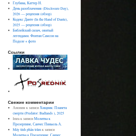
Глубина, Каттер Н.
День разоблачения (Disclosure Day),
2026 — рецензия (обзор)
Кодекс Данте (In the Hand of Dante),
2025 — рецензия (обзор)
Библейский силач, овитый
легендами. Фонтан Самсон на
Подоле + фото
Ссылки
Свежие комментарии
Аноним
к записи
Хищник: Планета
смерти (Predator: Badlands ), 2025
Imra
к записи
Молитва к
Прозерпине, Санчес Пиньоль А.
Máy tính phần trăm
к записи
Молитва к Прозерпине, Санчес