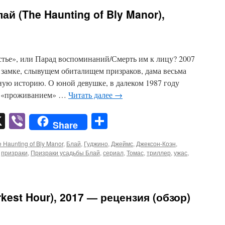
й (The Haunting of Bly Manor),
тье», или Парад воспоминаний/Смерть им к лицу? 2007
в замке, слывущем обиталищем призраков, дама весьма
ную историю. О юной девушке, в далеком 1987 году
 с «проживанием» …
Читать далее
→
pp
er
mail
X
Viber
Отправить
Share
 Haunting of Bly Manor
,
Блай
,
Гуджино
,
Джеймс
,
Джексон-Коэн
,
,
призраки
,
Призраки усадьбы Блай
,
сериал
,
Томас
,
триллер
,
ужас
,
est Hour), 2017 — рецензия (обзор)