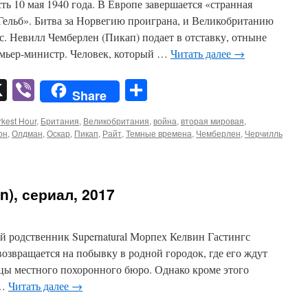
ть 10 мая 1940 года. В Европе завершается «странная
Гельб». Битва за Норвегию проиграна, и Великобританию
. Невилл Чемберлен (Пикап) подает в отставку, отныне
мьер-министр. Человек, который …
Читать далее
→
pp
er
mail
X
Viber
Отправить
Share
kest Hour
,
Британия
,
Великобритания
,
война
,
вторая мировая
,
он
,
Олдман
,
Оскар
,
Пикап
,
Райт
,
Темные времена
,
Чемберлен
,
Черчилль
n), сериал, 2017
й родственник Supernatural Морпех Келвин Гастингс
озвращается на побывку в родной городок, где его ждут
цы местного похоронного бюро. Однако кроме этого
 …
Читать далее
→