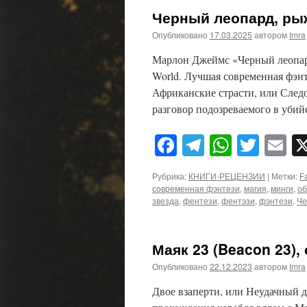
Черный леопард, ры
Опубликовано
17.03.2025
автором
Imra
Марлон Джеймс «Черный леопард,
World. Лучшая современная фэнт
Африканские страсти, или След
разговор подозреваемого в убий
Facebook
Telegram
WhatsA
Twitt
E
Рубрика:
КНИГИ-РЕЦЕНЗИИ
|
Метки:
F
современная фэнтези
,
магия
,
минги
,
об
звезда
,
фентези
,
фентэзи
,
фэнтези
,
Че
Маяк 23 (Beacon 23),
Опубликовано
22.12.2023
автором
Imra
Двое взаперти, или Неудачный д