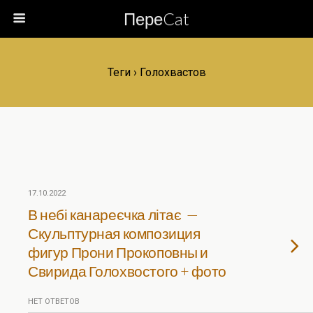
ПереCat
Теги › Голохвастов
17.10.2022
В небі канареєчка літає —
Скульптурная композиция
фигур Прони Прокоповны и
Свирида Голохвостого + фото
НЕТ ОТВЕТОВ