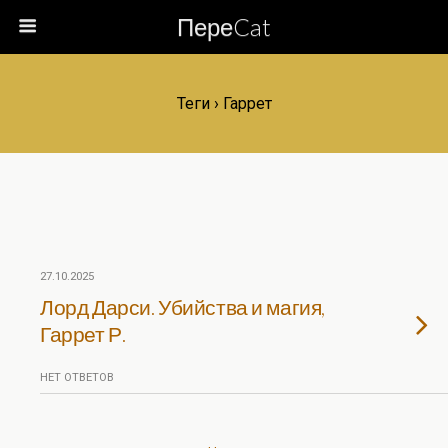
ПереCat
Теги › Гаррет
27.10.2025
Лорд Дарси. Убийства и магия,
Гаррет Р.
НЕТ ОТВЕТОВ