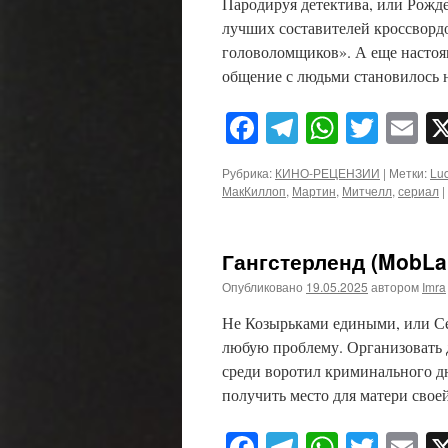
Пародируя детектива, или Рожд
лучших составителей кроссворд
головоломщиков». А еще настоя
общение с людьми становилось
Facebook
Telegram
WhatsA
Twitt
E
Рубрика:
КИНО-РЕЦЕНЗИИ
|
Метки:
Lu
МакКиллоп
,
Мартин
,
Митчелл
,
сериал
|
Гангстерленд (MobLan
Опубликовано
19.05.2025
автором
Imra
Не Козырьками едиными, или Се
любую проблему. Организовать 
среди воротил криминального д
получить место для матери сво
Facebook
Telegram
WhatsA
Twitt
E