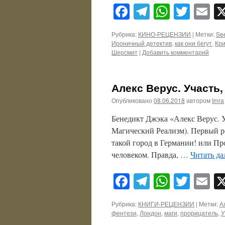
Facebook
Telegram
WhatsA
Twitt
E
Рубрика:
КИНО-РЕЦЕНЗИИ
|
Метки:
Se
Ироничный детектив
,
как они бегут
,
Кри
Шерсмит
|
Добавить комментарий
Алекс Верус. Участь,
Опубликовано
08.06.2018
автором
Imra
Бенедикт Джэка «Алекс Верус. Уч
Магический Реализм). Первый р
такой город в Германии! или 
человеком. Правда, …
Читать да
Facebook
Telegram
WhatsA
Twitt
E
Рубрика:
КНИГИ-РЕЦЕНЗИИ
|
Метки:
А
фентези
,
Лондон
,
маги
,
прорицатель
,
У