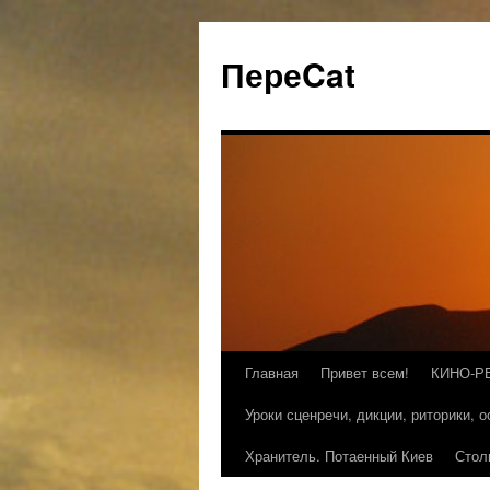
ПереCat
Главная
Привет всем!
КИНО-Р
Уроки сценречи, дикции, риторики, 
Хранитель. Потаенный Киев
Стол