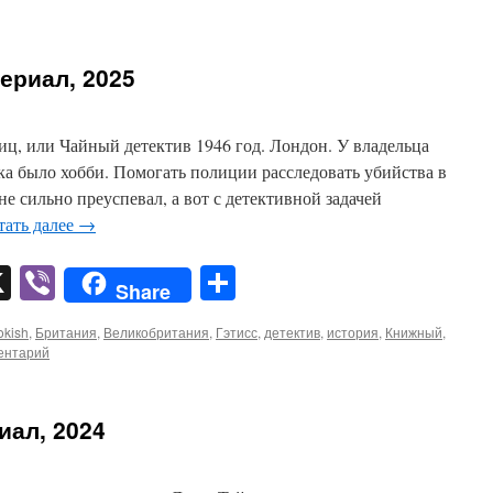
ериал, 2025
иц, или Чайный детектив 1946 год. Лондон. У владельца
а было хобби. Помогать полиции расследовать убийства в
не сильно преуспевал, а вот с детективной задачей
тать далее
→
pp
er
mail
X
Viber
Отправить
Share
okish
,
Британия
,
Великобритания
,
Гэтисс
,
детектив
,
история
,
Книжный
,
ентарий
иал, 2024