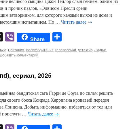
ение великого сыщика Джон Тейлор слыл гением, одним из
ов и прочих пазлов, «Элвисом Пресли среди
щим затворником, для которого каждый выход из дома и
 настоящим испытанием. Но …
Читать далее
→
pp
er
mail
X
Viber
Отправить
Share
dwig
,
Британия
,
Великобритания
,
головоломки
,
детектив
,
Людвиг
,
Добавить комментарий
d), сериал, 2025
мейная бандитская сага Гарри де Соуза по силам решить
для своего босса Конрада Харригана кровавый передел
на Лондона. Добыть информацию, избавиться от тел или
ей прислуги …
Читать далее
→
pp
er
mail
X
Viber
Отправить