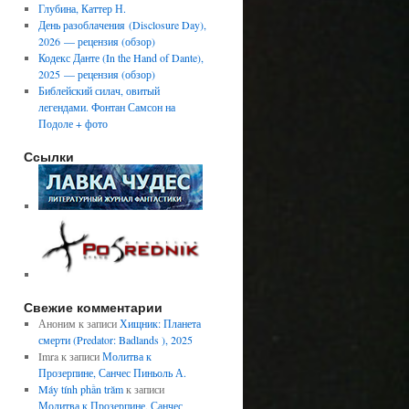
Глубина, Каттер Н.
День разоблачения (Disclosure Day),
2026 — рецензия (обзор)
Кодекс Данте (In the Hand of Dante),
2025 — рецензия (обзор)
Библейский силач, овитый
легендами. Фонтан Самсон на
Подоле + фото
Ссылки
Свежие комментарии
Аноним
к записи
Хищник: Планета
смерти (Predator: Badlands ), 2025
Imra
к записи
Молитва к
Прозерпине, Санчес Пиньоль А.
Máy tính phần trăm
к записи
Молитва к Прозерпине, Санчес