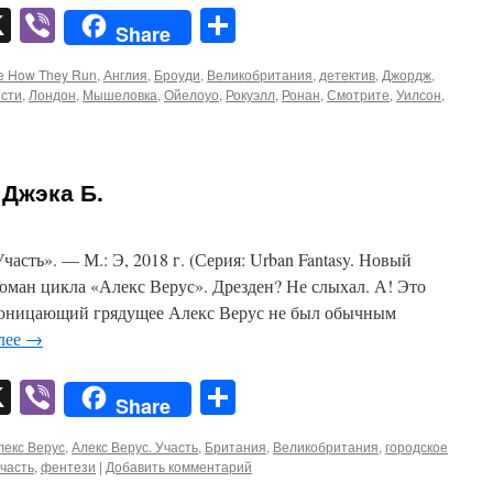
pp
er
mail
X
Viber
Отправить
Share
e How They Run
,
Англия
,
Броуди
,
Великобритания
,
детектив
,
Джордж
,
сти
,
Лондон
,
Мышеловка
,
Ойелоуо
,
Рокуэлл
,
Ронан
,
Смотрите
,
Уилсон
,
 Джэка Б.
асть». — М.: Э, 2018 г. (Серия: Urban Fantasy. Новый
оман цикла «Алекс Верус». Дрезден? Не слыхал. А! Это
Проницающий грядущее Алекс Верус не был обычным
лее
→
pp
er
mail
X
Viber
Отправить
Share
лекс Верус
,
Алекс Верус. Участь
,
Британия
,
Великобритания
,
городское
часть
,
фентези
|
Добавить комментарий