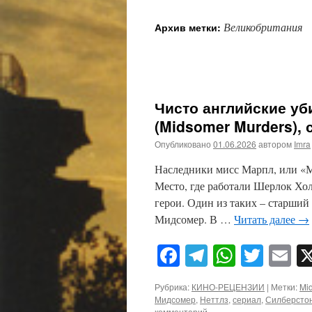
Великобритания
Архив метки:
Чисто английские уб
(Midsomer Murders), 
Опубликовано
01.06.2026
автором
Imra
Наследники мисс Марпл, или «Мо
Место, где работали Шерлок Хо
герои. Один из таких – старший
Мидсомер. В …
Читать далее
→
Facebook
Telegram
WhatsA
Twitt
E
Рубрика:
КИНО-РЕЦЕНЗИИ
|
Метки:
Mi
Мидсомер
,
Неттлз
,
сериал
,
Силберсто
комментарий