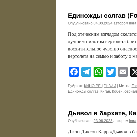
Единожды солгав (Foo
Опубликовано
04.03.2024
автором
Imra
Под отеческим взглядом скелето
лучшим пилотом вертолета брита
восхитительное чувство опаснос
вертолета на семью и заботу о 
Facebook
Telegram
WhatsA
Twitt
E
Рубрика:
КИНО-РЕЦЕНЗИИ
|
Метки:
Fo
Единожды солгав
,
Киган
,
Кобен
,
сериал
Дьявол в бархате, Ка
Опубликовано
23.06.2023
автором
Imra
Джон Диксон Карр «Дьявол в бар