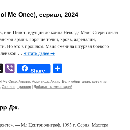
l Me Once), сериал, 2024
в, или Пилот, идущий до конца Некогда Майя Стерн слыла
нской армии. Горячие точки, кровь, адреналин,
ти. Но это в прошлом. Майя сменила штурвал боевого
маленькой …
Читать далее
→
pp
er
mail
X
Viber
Отправить
Share
ol Me Once
,
Англия
,
Армитидж
,
Ахтар
,
Великобритания
,
детектив
,
,
Скэнлэн
,
триллер
|
Добавить комментарий
рр Дж.
хате». — М.: Центрполиграф, 1993 г. Серия: Мастера