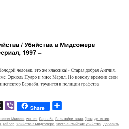
ийства / Убийства в Мидсомере
сериал, 1997 –
лодой человек, это же классика!» Старая добрая Англия.
лмс, Эркюль Пуаро и мисс Марпл. Но новому времени свои
 инспектор Барнаби, трудится в полиции графства
pp
er
mail
X
Viber
Отправить
Share
dsomer Murders
,
Англия
,
Барнаби
,
Великобритания
,
Грэм
,
детектив
,
н
,
Тейлор
,
Убийства в Мидсомере
,
Чисто английские убийства
|
Добавить