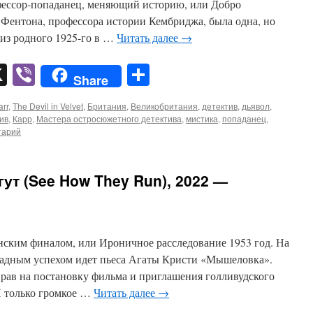
фессор-попаданец, меняющий историю, или Добро
 Фентона, профессора истории Кембриджа, была одна, но
 из родного 1925-го в …
Читать далее
→
pp
er
mail
X
Viber
Отправить
Share
arr
,
The Devil in Velvet
,
Британия
,
Великобритания
,
детектив
,
дьявол
,
ив
,
Карр
,
Мастера остросюжетного детектива
,
мистика
,
попаданец
,
тарий
гут (See How They Run), 2022 —
нским финалом, или Ироничное расследование 1953 год. На
омадным успехом идет пьеса Агаты Кристи «Мышеловка».
прав на постановку фильма и приглашения голливудского
И только громкое …
Читать далее
→