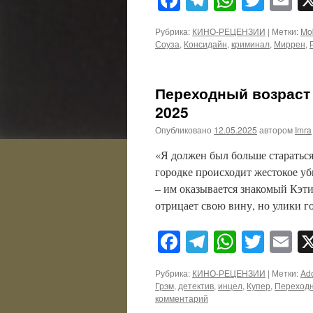
Рубрика:
КИНО-РЕЦЕНЗИИ
|
Метки:
Mo
Соуза
,
Консидайн
,
криминал
,
Миррен
,
Переходный возраст /
2025
Опубликовано
12.05.2025
автором
Imra
«Я должен был больше стараться
городке происходит жестокое уб
– им оказывается знакомый Кэт
отрицает свою вину, но улики г
Facebook
Telegram
WhatsA
Twitt
E
Рубрика:
КИНО-РЕЦЕНЗИИ
|
Метки:
Ad
Грэм
,
детектив
,
инцел
,
Купер
,
Переходн
комментарий