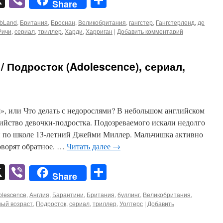
Share
bLand
,
Британия
,
Броснан
,
Великобритания
,
гангстер
,
Гангстерленд
,
де
Ричи
,
сериал
,
триллер
,
Харди
,
Харриган
|
Добавить комментарий
 Подросток (Adolescence), сериал,
», или Что делать с недорослями? В небольшом английском
ийство девочки-подростка. Подозреваемого искали недолго
и по школе 13-летний Джейми Миллер. Мальчишка активно
оворят обратное. …
Читать далее
→
pp
er
mail
X
Viber
Отправить
Share
olescence
,
Англия
,
Барантини
,
Британия
,
буллинг
,
Великобритания
,
ый возраст
,
Подросток
,
сериал
,
триллер
,
Уолтерс
|
Добавить