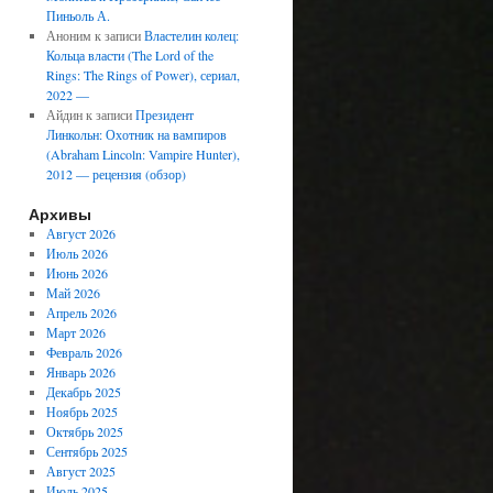
Пиньоль А.
Аноним
к записи
Властелин колец:
Кольца власти (The Lord of the
Rings: The Rings of Power), сериал,
2022 —
Айдин
к записи
Президент
Линкольн: Охотник на вампиров
(Abraham Lincoln: Vampire Hunter),
2012 — рецензия (обзор)
Архивы
Август 2026
Июль 2026
Июнь 2026
Май 2026
Апрель 2026
Март 2026
Февраль 2026
Январь 2026
Декабрь 2025
Ноябрь 2025
Октябрь 2025
Сентябрь 2025
Август 2025
Июль 2025