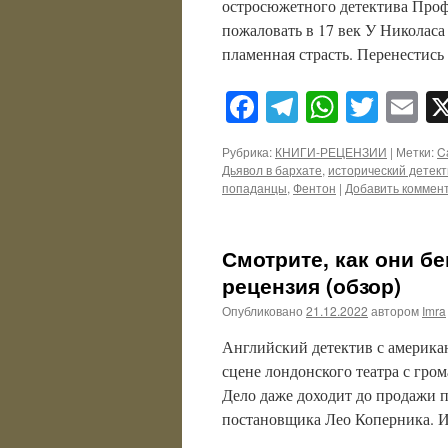
остросюжетного детектива Про
пожаловать в 17 век У Николаса
пламенная страсть. Перенестись
Facebook
Telegram
WhatsA
Twitt
E
Рубрика:
КНИГИ-РЕЦЕНЗИИ
|
Метки:
C
Дьявол в бархате
,
исторический детект
попаданцы
,
Фентон
|
Добавить коммен
Смотрите, как они бе
рецензия (обзор)
Опубликовано
21.12.2022
автором
Imra
Английский детектив с америка
сцене лондонского театра с гр
Дело даже доходит до продажи 
постановщика Лео Коперника. 