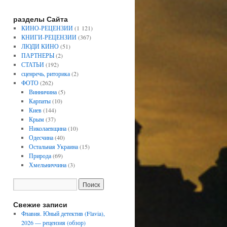
разделы Сайта
КИНО-РЕЦЕНЗИИ
(1 121)
КНИГИ-РЕЦЕНЗИИ
(367)
ЛЮДИ КИНО
(51)
ПАРТНЕРЫ
(2)
СТАТЬИ
(192)
сценречь, риторика
(2)
ФОТО
(262)
Винничина
(5)
Карпаты
(10)
Киев
(144)
Крым
(37)
Николаевщина
(10)
Одесчина
(40)
Остальная Украина
(15)
Природа
(69)
Хмельниччина
(3)
Свежие записи
Флавия. Юный детектив (Flavia),
2026 — рецензия (обзор)