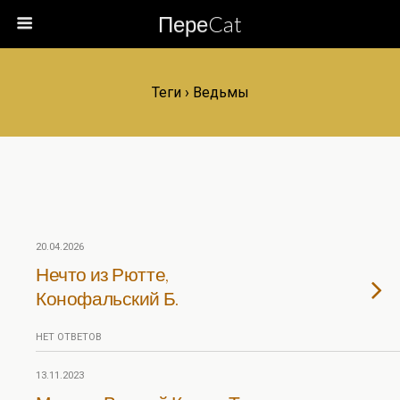
ПереCat
Теги › Ведьмы
20.04.2026
Нечто из Рютте,
Конофальский Б.
НЕТ ОТВЕТОВ
13.11.2023