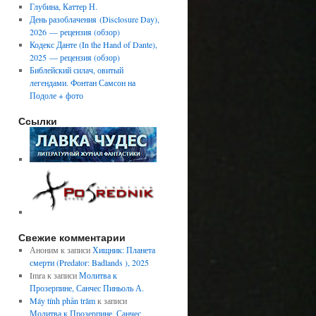
Глубина, Каттер Н.
День разоблачения (Disclosure Day),
2026 — рецензия (обзор)
Кодекс Данте (In the Hand of Dante),
2025 — рецензия (обзор)
Библейский силач, овитый
легендами. Фонтан Самсон на
Подоле + фото
Ссылки
Свежие комментарии
Аноним
к записи
Хищник: Планета
смерти (Predator: Badlands ), 2025
Imra
к записи
Молитва к
Прозерпине, Санчес Пиньоль А.
Máy tính phần trăm
к записи
Молитва к Прозерпине, Санчес