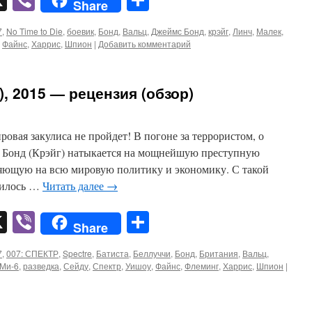
Share
7
,
No Time to Die
,
боевик
,
Бонд
,
Вальц
,
Джеймс Бонд
,
крэйг
,
Линч
,
Малек
,
,
Файнс
,
Харрис
,
Шпион
|
Добавить комментарий
), 2015 — рецензия (обзор)
овая закулиса не пройдет! В погоне за террористом, о
 Бонд (Крэйг) натыкается на мощнейшую преступную
яющую на всю мировую политику и экономику. С такой
дилось …
Читать далее
→
pp
er
mail
X
Viber
Отправить
Share
7
,
007: СПЕКТР
,
Spectre
,
Батиста
,
Беллуччи
,
Бонд
,
Британия
,
Вальц
,
Ми-6
,
разведка
,
Сейду
,
Спектр
,
Уишоу
,
Файнс
,
Флеминг
,
Харрис
,
Шпион
|