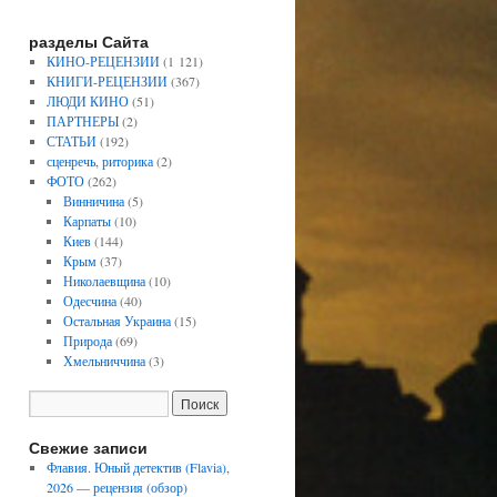
разделы Сайта
КИНО-РЕЦЕНЗИИ
(1 121)
КНИГИ-РЕЦЕНЗИИ
(367)
ЛЮДИ КИНО
(51)
ПАРТНЕРЫ
(2)
СТАТЬИ
(192)
сценречь, риторика
(2)
ФОТО
(262)
Винничина
(5)
Карпаты
(10)
Киев
(144)
Крым
(37)
Николаевщина
(10)
Одесчина
(40)
Остальная Украина
(15)
Природа
(69)
Хмельниччина
(3)
Свежие записи
Флавия. Юный детектив (Flavia),
2026 — рецензия (обзор)