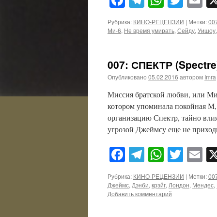
Рубрика:
КИНО-РЕЦЕНЗИИ
|
Метки:
00
Ми-6
,
Не время умирать
,
Сейду
,
Уишоу
007: СПЕКТР (Spectre
Опубликовано
05.02.2016
автором
Imra
Миссия братской любви, или Мир
котором упоминала покойная М,
организацию Спектр, тайно вли
угрозой Джеймсу еще не прихо
Facebook
Telegram
WhatsA
Twitt
E
Рубрика:
КИНО-РЕЦЕНЗИИ
|
Метки:
00
Джеймс
,
Дэнби
,
крэйг
,
Лондон
,
Мендес
,
Добавить комментарий