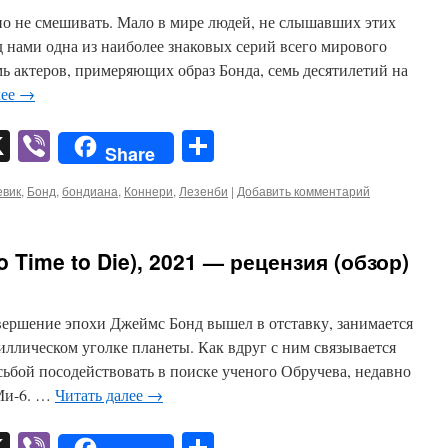
но не смешивать. Мало в мире людей, не слышавших этих
д нами одна из наиболее знаковых серий всего мирового
мь актеров, примеряющих образ Бонда, семь десятилетий на
лее
→
pp
er
mail
X
Viber
Отправить
Share
евик
,
Бонд
,
бондиана
,
Коннери
,
Лезенби
|
Добавить комментарий
 Time to Die), 2021 — рецензия (обзор)
вершение эпохи Джеймс Бонд вышел в отставку, занимается
ллическом уголке планеты. Как вдруг с ним связывается
ьбой посодействовать в поиске ученого Обручева, недавно
Ми-6. …
Читать далее
→
pp
er
mail
X
Viber
Отправить