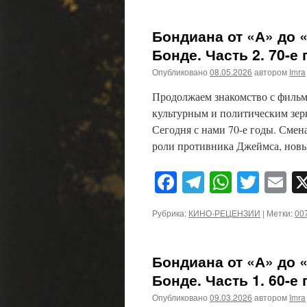
Бондиана от «А» до 
Бонде. Часть 2. 70-е
Опубликовано
08.05.2026
автором
Imra
Продолжаем знакомство с филь
культурным и политическим зерк
Сегодня с нами 70-е годы. Смен
роли противника Джеймса, нов
Facebook
Telegram
WhatsA
Twitt
E
Рубрика:
КИНО-РЕЦЕНЗИИ
|
Метки:
00
Бондиана от «А» до 
Бонде. Часть 1. 60-е
Опубликовано
09.03.2026
автором
Imra