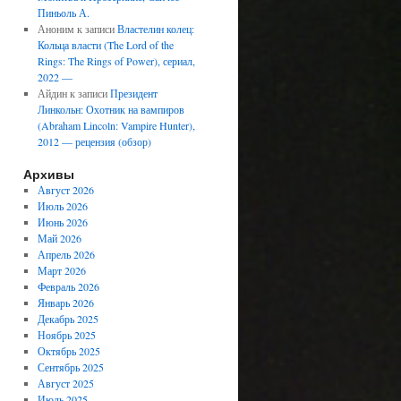
Пиньоль А.
Аноним
к записи
Властелин колец:
Кольца власти (The Lord of the
Rings: The Rings of Power), сериал,
2022 —
Айдин
к записи
Президент
Линкольн: Охотник на вампиров
(Abraham Lincoln: Vampire Hunter),
2012 — рецензия (обзор)
Архивы
Август 2026
Июль 2026
Июнь 2026
Май 2026
Апрель 2026
Март 2026
Февраль 2026
Январь 2026
Декабрь 2025
Ноябрь 2025
Октябрь 2025
Сентябрь 2025
Август 2025
Июль 2025