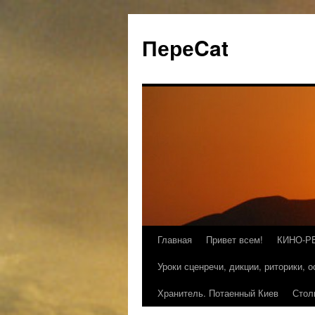
ПереCat
Главная
Привет всем!
КИНО-Р
Уроки сценречи, дикции, риторики, 
Хранитель. Потаенный Киев
Стол