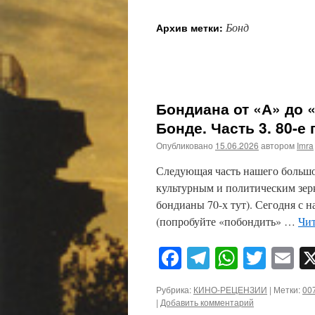
Бонд
Архив метки:
Бондиана от «А» до 
Бонде. Часть 3. 80-
Опубликовано
15.06.2026
автором
Imra
Следующая часть нашего большо
культурным и политическим зерк
бондианы 70-х тут). Сегодня с н
(попробуйте «побондить» …
Чит
Facebook
Telegram
WhatsA
Twitt
E
Рубрика:
КИНО-РЕЦЕНЗИИ
|
Метки:
00
|
Добавить комментарий