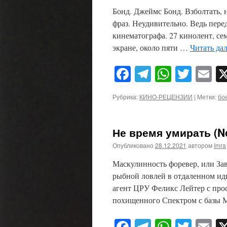
Бонд. Джеймс Бонд. Взболтать, 
фраз. Неудивительно. Ведь пере
кинематографа. 27 кинолент, се
экране, около пяти …
Читать да
Facebook
Telegram
WhatsA
Twitt
E
Рубрика:
КИНО-РЕЦЕНЗИИ
|
Метки:
бо
Не время умирать (No
Опубликовано
28.12.2021
автором
Imra
Маскулинность форевер, или За
рыбной ловлей в отдаленном иди
агент ЦРУ Феликс Лейтер с прос
похищенного Спектром с базы 
Facebook
Telegram
WhatsA
Twitt
E