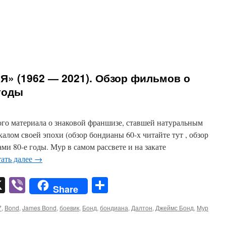
«Я» (1962 — 2021). Обзор фильмов о
е годы
го материала о знаковой франшизе, ставшей натуральным
алом своей эпохи (обзор бондианы 60-х читайте тут , обзор
ами 80-е годы. Мур в самом рассвете и на закате
ать далее
→
pp
er
mail
X
Viber
Отправить
Share
7
,
Bond
,
James Bond
,
боевик
,
Бонд
,
бондиана
,
Далтон
,
Джеймс Бонд
,
Мур