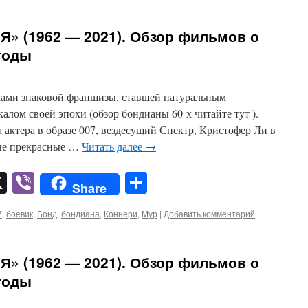
«Я» (1962 — 2021). Обзор фильмов о
 годы
мами знаковой франшизы, ставшей натуральным
алом своей эпохи (обзор бондианы 60-х читайте тут ).
а актера в образе 007, вездесущий Спектр, Кристофер Ли в
ые прекрасные …
Читать далее
→
pp
er
mail
X
Viber
Отправить
Share
7
,
боевик
,
Бонд
,
бондиана
,
Коннери
,
Мур
|
Добавить комментарий
«Я» (1962 — 2021). Обзор фильмов о
 годы