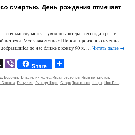
со смертью. День рождения отмечает
 частенько случается – увидишь актера всего один раз, и
ой встречи. Мое знакомство с Шоном, произошло именно
 добравшийся до нас ближе к концу 90-х, …
Читать далее
→
pp
er
mail
X
Viber
Отправить
Share
д
,
Боромир
,
Властелин колец
,
Игра престолов
,
Игры патриотов
,
 Эссекса
,
Рануччио
,
Ричард Шарп
,
Старк
,
Травельян
,
Шарп
,
Шон Бин
,