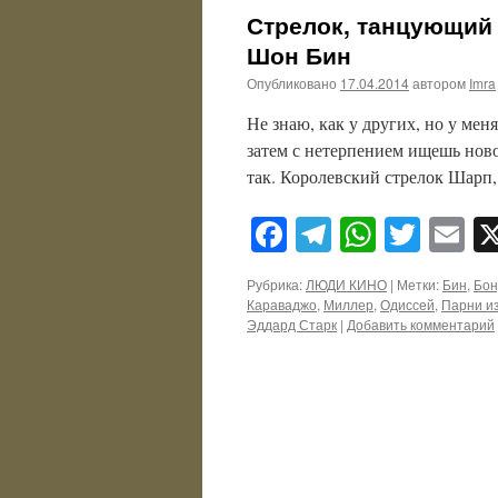
Стрелок, танцующий 
Шон Бин
Опубликовано
17.04.2014
автором
Imra
Не знаю, как у других, но у меня
затем с нетерпением ищешь нов
так. Королевский стрелок Шарп,
Facebook
Telegram
WhatsA
Twitt
E
Рубрика:
ЛЮДИ КИНО
|
Метки:
Бин
,
Бон
Караваджо
,
Миллер
,
Одиссей
,
Парни из
Эддард Старк
|
Добавить комментарий