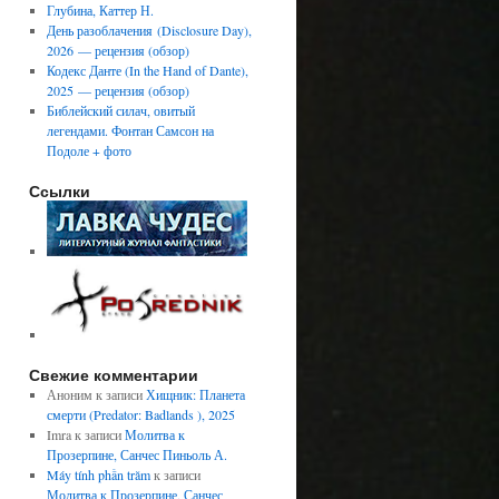
Глубина, Каттер Н.
День разоблачения (Disclosure Day),
2026 — рецензия (обзор)
Кодекс Данте (In the Hand of Dante),
2025 — рецензия (обзор)
Библейский силач, овитый
легендами. Фонтан Самсон на
Подоле + фото
Ссылки
Свежие комментарии
Аноним
к записи
Хищник: Планета
смерти (Predator: Badlands ), 2025
Imra
к записи
Молитва к
Прозерпине, Санчес Пиньоль А.
Máy tính phần trăm
к записи
Молитва к Прозерпине, Санчес