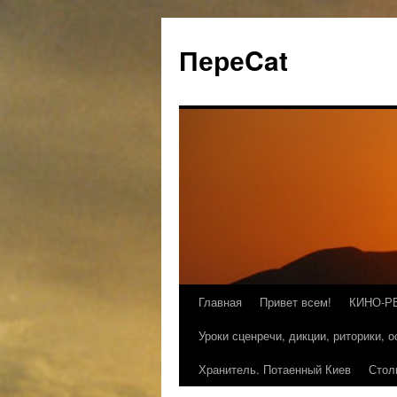
ПереCat
Главная
Привет всем!
КИНО-Р
Уроки сценречи, дикции, риторики, 
Хранитель. Потаенный Киев
Стол