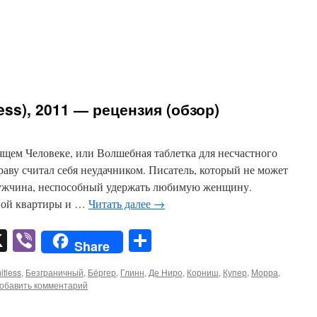
ess), 2011 — рецензия (обзор)
ящем Человеке, или Волшебная таблетка для несчастного
раву считал себя неудачником. Писатель, который не может
Мужчина, неспособный удержать любимую женщину.
мной квартиры и …
Читать далее
→
pp
er
mail
X
Viber
Отправить
Share
itless
,
Безграничный
,
Бёргер
,
Глинн
,
Де Ниро
,
Корниш
,
Купер
,
Морра
,
обавить комментарий