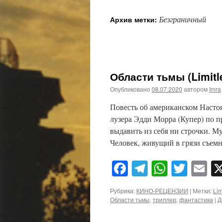
Безграничный
Архив метки:
Области тьмы (Limitl
Опубликовано
08.07.2020
автором
Imra
Повесть об американском Насто
лузера Эдди Морра (Купер) по п
выдавить из себя ни строчки. 
Человек, живущий в грязи съе
Facebook
Telegram
WhatsA
Twitt
E
Рубрика:
КИНО-РЕЦЕНЗИИ
|
Метки:
Lim
Области тьмы
,
триллер
,
фантастика
|
Д