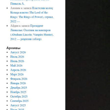
Пиньоль А.
Аноним
к записи
Властелин колец:
Кольца власти (The Lord of the
Rings: The Rings of Power), сериал,
2022 —
Айдин
к записи
Президент
Линкольн: Охотник на вампиров
(Abraham Lincoln: Vampire Hunter),
2012 — рецензия (обзор)
Архивы
Август 2026
Июль 2026
Июнь 2026
Май 2026
Апрель 2026
Март 2026
Февраль 2026
Январь 2026
Декабрь 2025
Ноябрь 2025
Октябрь 2025
Сентябрь 2025
Август 2025
Июль 2025