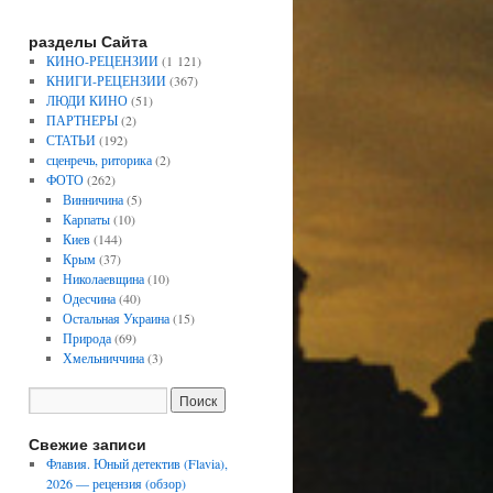
разделы Сайта
КИНО-РЕЦЕНЗИИ
(1 121)
КНИГИ-РЕЦЕНЗИИ
(367)
ЛЮДИ КИНО
(51)
ПАРТНЕРЫ
(2)
СТАТЬИ
(192)
сценречь, риторика
(2)
ФОТО
(262)
Винничина
(5)
Карпаты
(10)
Киев
(144)
Крым
(37)
Николаевщина
(10)
Одесчина
(40)
Остальная Украина
(15)
Природа
(69)
Хмельниччина
(3)
Свежие записи
Флавия. Юный детектив (Flavia),
2026 — рецензия (обзор)