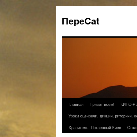
ПереCat
Главная
Привет всем!
КИНО-Р
Уроки сценречи, дикции, риторики, 
Хранитель. Потаенный Киев
Стол