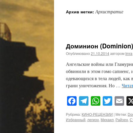
Архистратиг
Архив метки:
Доминион (Dominion)
Опубликовано
21.10.2014
автором
Imra
Ангельские войны или Гламурны
обвинили в этом гомо сапиенс, 
одевающихся в тела людей, как в
грани уничтожения. Но …
Чита
Facebook
Telegram
WhatsA
Twitt
E
Рубрика:
КИНО-РЕЦЕНЗИИ
|
Метки:
Do
Избранный
,
легион
,
Михаил
,
Райзен
,
С