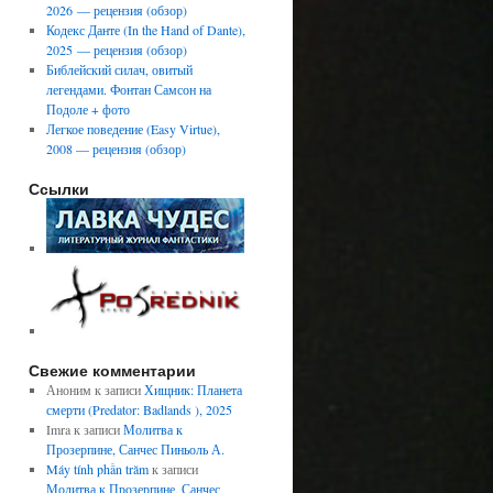
2026 — рецензия (обзор)
Кодекс Данте (In the Hand of Dante),
2025 — рецензия (обзор)
Библейский силач, овитый
легендами. Фонтан Самсон на
Подоле + фото
Легкое поведение (Easy Virtue),
2008 — рецензия (обзор)
Ссылки
Свежие комментарии
Аноним
к записи
Хищник: Планета
смерти (Predator: Badlands ), 2025
Imra
к записи
Молитва к
Прозерпине, Санчес Пиньоль А.
Máy tính phần trăm
к записи
Молитва к Прозерпине, Санчес