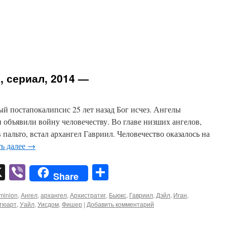
, сериал, 2014 —
й постапокалипсис 25 лет назад Бог исчез. Ангелы
и объявили войну человечеству. Во главе низших ангелов,
 пальто, встал архангел Гавриил. Человечество оказалось на
ть далее
→
pp
er
mail
X
Viber
Отправить
Share
minion
,
Ангел
,
архангел
,
Архистратиг
,
Бьюкс
,
Гавриил
,
Дэйл
,
Иган
,
тюарт
,
Уайл
,
Уисдом
,
Фишер
|
Добавить комментарий