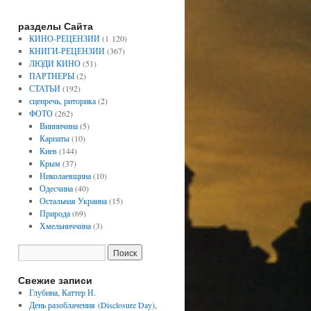
разделы Сайта
КИНО-РЕЦЕНЗИИ
(1 120)
КНИГИ-РЕЦЕНЗИИ
(367)
ЛЮДИ КИНО
(51)
ПАРТНЕРЫ
(2)
СТАТЬИ
(192)
сценречь, риторика
(2)
ФОТО
(262)
Винничина
(5)
Карпаты
(10)
Киев
(144)
Крым
(37)
Николаевщина
(10)
Одесчина
(40)
Остальная Украина
(15)
Природа
(69)
Хмельниччина
(3)
Свежие записи
Глубина, Каттер Н.
День разоблачения (Disclosure Day),