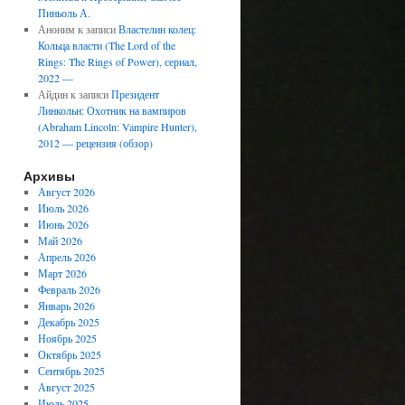
Пиньоль А.
Аноним
к записи
Властелин колец:
Кольца власти (The Lord of the
Rings: The Rings of Power), сериал,
2022 —
Айдин
к записи
Президент
Линкольн: Охотник на вампиров
(Abraham Lincoln: Vampire Hunter),
2012 — рецензия (обзор)
Архивы
Август 2026
Июль 2026
Июнь 2026
Май 2026
Апрель 2026
Март 2026
Февраль 2026
Январь 2026
Декабрь 2025
Ноябрь 2025
Октябрь 2025
Сентябрь 2025
Август 2025
Июль 2025