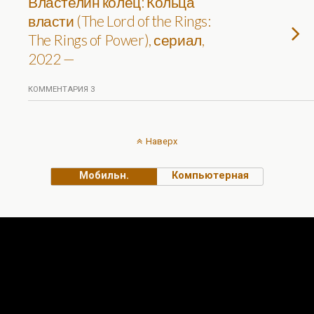
Властелин колец: Кольца
власти (The Lord of the Rings:
The Rings of Power), сериал,
2022 —
КОММЕНТАРИЯ 3
Наверх
Мобильн.
Компьютерная