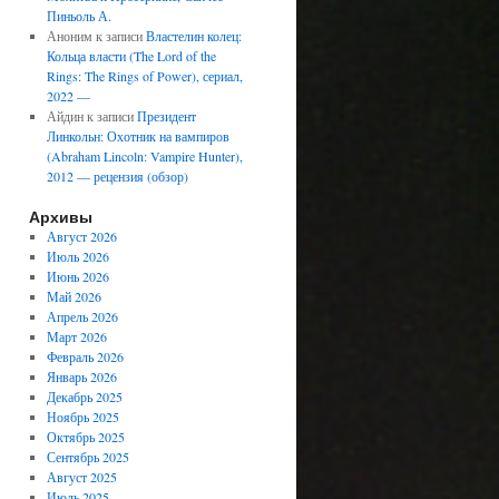
Пиньоль А.
Аноним
к записи
Властелин колец:
Кольца власти (The Lord of the
Rings: The Rings of Power), сериал,
2022 —
Айдин
к записи
Президент
Линкольн: Охотник на вампиров
(Abraham Lincoln: Vampire Hunter),
2012 — рецензия (обзор)
Архивы
Август 2026
Июль 2026
Июнь 2026
Май 2026
Апрель 2026
Март 2026
Февраль 2026
Январь 2026
Декабрь 2025
Ноябрь 2025
Октябрь 2025
Сентябрь 2025
Август 2025
Июль 2025