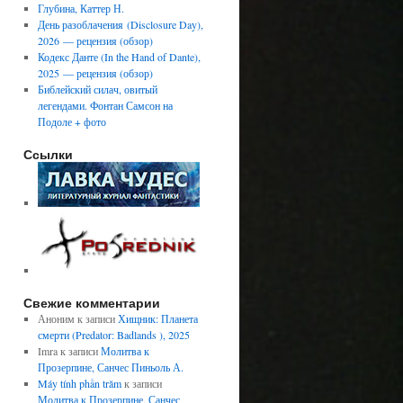
Глубина, Каттер Н.
День разоблачения (Disclosure Day),
2026 — рецензия (обзор)
Кодекс Данте (In the Hand of Dante),
2025 — рецензия (обзор)
Библейский силач, овитый
легендами. Фонтан Самсон на
Подоле + фото
Ссылки
Свежие комментарии
Аноним
к записи
Хищник: Планета
смерти (Predator: Badlands ), 2025
Imra
к записи
Молитва к
Прозерпине, Санчес Пиньоль А.
Máy tính phần trăm
к записи
Молитва к Прозерпине, Санчес