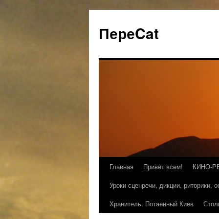
ПереCat
Главная
Привет всем!
КИНО-Р
Уроки сценречи, дикции, риторики, 
Хранитель. Потаенный Киев
Стол