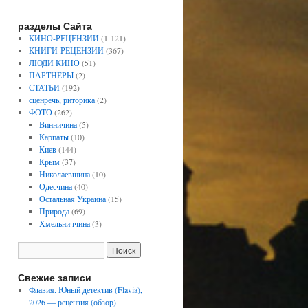
разделы Сайта
КИНО-РЕЦЕНЗИИ
(1 121)
КНИГИ-РЕЦЕНЗИИ
(367)
ЛЮДИ КИНО
(51)
ПАРТНЕРЫ
(2)
СТАТЬИ
(192)
сценречь, риторика
(2)
ФОТО
(262)
Винничина
(5)
Карпаты
(10)
Киев
(144)
Крым
(37)
Николаевщина
(10)
Одесчина
(40)
Остальная Украина
(15)
Природа
(69)
Хмельниччина
(3)
Свежие записи
Флавия. Юный детектив (Flavia),
2026 — рецензия (обзор)