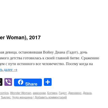
er Woman), 2017
ая девица, остановившая Войну Диана (Гадот), дочь
мого детства готовилась к своей главной битве. Сражению
м с пути истинного все человечество. Посему когда на
ть далее
→
pp
er
mail
X
Viber
Отправить
Share
comics
,
Wonder Woman
,
амазонки
,
Бэтмен
,
Гадот
,
Дженкинс
,
Диана
,
,
Тьюлис
,
Чудо-женщина
|
Добавить комментарий