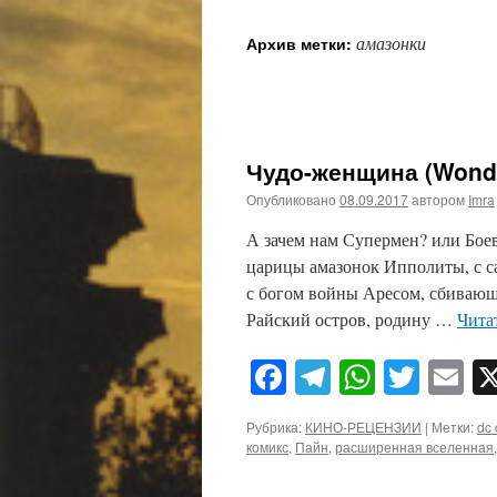
амазонки
Архив метки:
Чудо-женщина (Wond
Опубликовано
08.09.2017
автором
Imra
А зачем нам Супермен? или Боев
царицы амазонок Ипполиты, с са
с богом войны Аресом, сбивающе
Райский остров, родину …
Чита
Facebook
Telegram
WhatsA
Twitt
E
Рубрика:
КИНО-РЕЦЕНЗИИ
|
Метки:
dc 
комикс
,
Пайн
,
расширенная вселенная