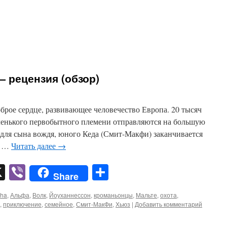
— рецензия (обзор)
оброе сердце, развивающее человечество Европа. 20 тысяч
аленького первобытного племени отправляются на большую
и для сына вождя, юного Кеда (Смит-Макфи) заканчивается
я …
Читать далее
→
pp
er
mail
X
Viber
Отправить
Share
pha
,
Альфа
,
Волк
,
Йоуханнессон
,
кроманьонцы
,
Мальте
,
охота
,
,
приключение
,
семейное
,
Смит-МакФи
,
Хьюз
|
Добавить комментарий