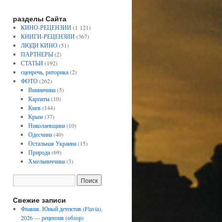
разделы Сайта
КИНО-РЕЦЕНЗИИ
(1 121)
КНИГИ-РЕЦЕНЗИИ
(367)
ЛЮДИ КИНО
(51)
ПАРТНЕРЫ
(2)
СТАТЬИ
(192)
сценречь, риторика
(2)
ФОТО
(262)
Винничина
(5)
Карпаты
(10)
Киев
(144)
Крым
(37)
Николаевщина
(10)
Одесчина
(40)
Остальная Украина
(15)
Природа
(69)
Хмельниччина
(3)
Свежие записи
Флавия. Юный детектив (Flavia),
2026 — рецензия (обзор)