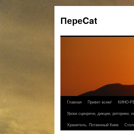
ПереCat
Главная
Привет всем!
КИНО-Р
Уроки сценречи, дикции, риторики, 
Хранитель. Потаенный Киев
Стол