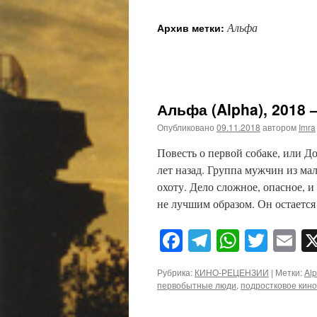
Альфа
Архив метки:
Альфа (Alpha), 2018 
Опубликовано
09.11.2018
автором
Imra
Повесть о первой собаке, или Д
лет назад. Группа мужчин из м
охоту. Дело сложное, опасное, 
не лучшим образом. Он остаетс
Facebook
Telegram
WhatsA
Twitt
E
Рубрика:
КИНО-РЕЦЕНЗИИ
|
Метки:
Al
первобытные люди
,
подростковое кино