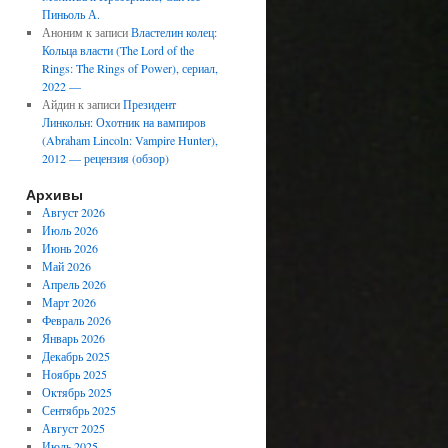
Пиньоль А.
Аноним
к записи
Властелин колец:
Кольца власти (The Lord of the
Rings: The Rings of Power), сериал,
2022 —
Айдин
к записи
Президент
Линкольн: Охотник на вампиров
(Abraham Lincoln: Vampire Hunter),
2012 — рецензия (обзор)
Архивы
Август 2026
Июль 2026
Июнь 2026
Май 2026
Апрель 2026
Март 2026
Февраль 2026
Январь 2026
Декабрь 2025
Ноябрь 2025
Октябрь 2025
Сентябрь 2025
Август 2025
Июль 2025