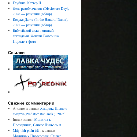
Глубина, Каттер Н.
День разоблачения (Disclosure Day),
2026 — рецензия (обзор)
Кодекс Данте (In the Hand of Dante),
2025 — рецензия (обзор)
Библейский силач, овитый
легендами. Фонтан Самсон на
Подоле + фото
Ссылки
Свежие комментарии
Аноним
к записи
Хищник: Планета
смерти (Predator: Badlands ), 2025
Imra
к записи
Молитва к
Прозерпине, Санчес Пиньоль А.
Máy tính phần trăm
к записи
Молитва к Прозерпине, Санчес