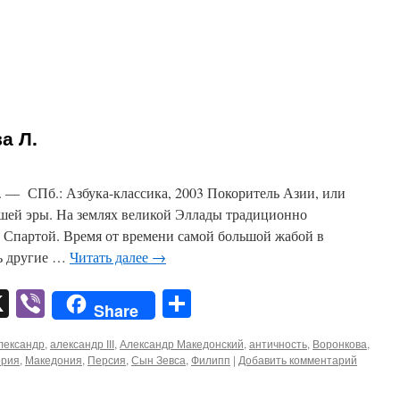
а Л.
 — СПб.: Азбука-классика, 2003 Покоритель Азии, или
шей эры. На землях великой Эллады традиционно
 Спартой. Время от времени самой большой жабой в
ть другие …
Читать далее
→
pp
er
mail
X
Viber
Отправить
Share
лександр
,
александр ІІІ
,
Александр Македонский
,
античность
,
Воронкова
,
ория
,
Македония
,
Персия
,
Сын Зевса
,
Филипп
|
Добавить комментарий