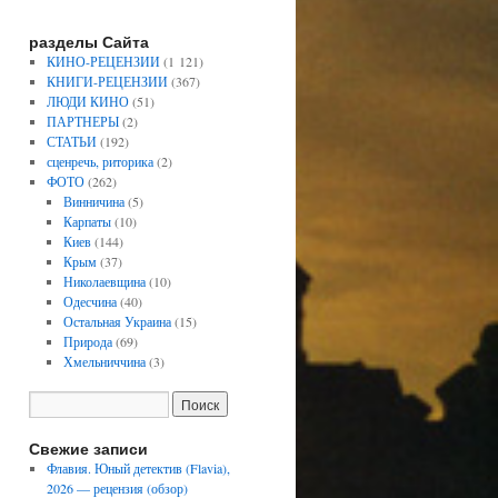
разделы Сайта
КИНО-РЕЦЕНЗИИ
(1 121)
КНИГИ-РЕЦЕНЗИИ
(367)
ЛЮДИ КИНО
(51)
ПАРТНЕРЫ
(2)
СТАТЬИ
(192)
сценречь, риторика
(2)
ФОТО
(262)
Винничина
(5)
Карпаты
(10)
Киев
(144)
Крым
(37)
Николаевщина
(10)
Одесчина
(40)
Остальная Украина
(15)
Природа
(69)
Хмельниччина
(3)
Свежие записи
Флавия. Юный детектив (Flavia),
2026 — рецензия (обзор)