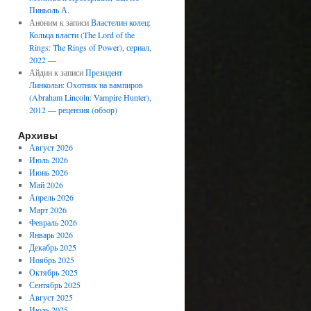
Пиньоль А.
Аноним
к записи
Властелин колец:
Кольца власти (The Lord of the
Rings: The Rings of Power), сериал,
2022 —
Айдин
к записи
Президент
Линкольн: Охотник на вампиров
(Abraham Lincoln: Vampire Hunter),
2012 — рецензия (обзор)
Архивы
Август 2026
Июль 2026
Июнь 2026
Май 2026
Апрель 2026
Март 2026
Февраль 2026
Январь 2026
Декабрь 2025
Ноябрь 2025
Октябрь 2025
Сентябрь 2025
Август 2025
Июль 2025