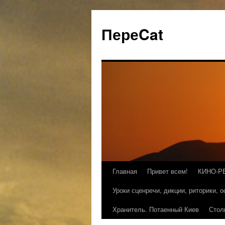
ПереCat
Главная
Привет всем!
КИНО-Р
Уроки сценречи, дикции, риторики, 
Хранитель. Потаенный Киев
Стол