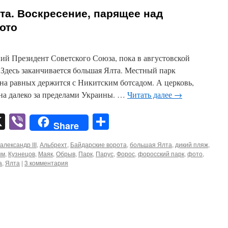
та. Воскресение, парящее над
ото
ий Президент Советского Союза, пока в августовской
Здесь заканчивается большая Ялта. Местный парк
на равных держится с Никитским ботсадом. А церковь,
тна далеко за пределами Украины. …
Читать далее
→
pp
er
mail
X
Viber
Отправить
Share
александр ІІІ
,
Альбрехт
,
Байдарские ворота
,
большая Ялта
,
дикий пляж
,
ым
,
Кузнецов
,
Маяк
,
Обрыв
,
Парк
,
Парус
,
Форос
,
форосский парк
,
фото
,
а
,
Ялта
|
3 комментария