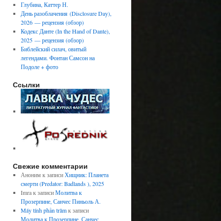
Глубина, Каттер Н.
День разоблачения (Disclosure Day),
2026 — рецензия (обзор)
Кодекс Данте (In the Hand of Dante),
2025 — рецензия (обзор)
Библейский силач, овитый
легендами. Фонтан Самсон на
Подоле + фото
Ссылки
Свежие комментарии
Аноним
к записи
Хищник: Планета
смерти (Predator: Badlands ), 2025
Imra
к записи
Молитва к
Прозерпине, Санчес Пиньоль А.
Máy tính phần trăm
к записи
Молитва к Прозерпине, Санчес