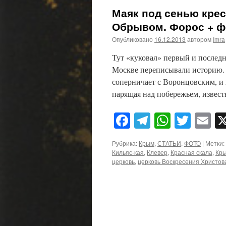
Маяк под сенью крес
Обрывом. Форос + ф
Опубликовано
16.12.2013
автором
Imra
Тут «куковал» первый и последн
Москве переписывали историю. 
соперничает с Воронцовским, и 
парящая над побережьем, извес
Facebook
Telegram
WhatsA
Twitt
E
Рубрика:
Крым
,
СТАТЬИ
,
ФОТО
|
Метки:
Кильяс-кая
,
Клевер
,
Красная скала
,
Кр
церковь
,
церковь Воскресения Христов