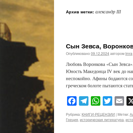
александр ІІІ
Архив метки:
Сын Зевса, Воронков
Опубликовано
09.12.2024
автором
Imra
Любовь Воронкова «Сын Зевса».
Юность Македонца IV век до на
неспокойно. Афины бодаются со
греческом болоте пытаются ста
Facebook
Telegram
WhatsA
Twitt
E
Рубрика:
КНИГИ-РЕЦЕНЗИИ
|
Метки:
А
Греция
,
историческая литература
,
ист