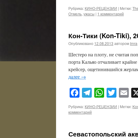
Рубрика:
КИНО-РЕЦЕНЗИИ
|
Метки:
Th
Отмель
,
ужасы
|
1 комментарий
Кон-Тики (Kon-Tiki), 
Опубликовано
12.08.2013
автором
Imra
Шестеро на плоту, не считая поп
порта Кальяо отчаливает крайне 
крейсер, ощетинившийся жерлам
далее
→
Facebook
Telegram
WhatsA
Twitt
E
Рубрика:
КИНО-РЕЦЕНЗИИ
|
Метки:
Kon
комментарий
Севастопольский акв