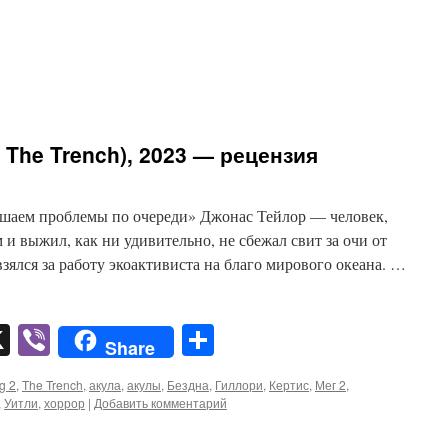
: The Trench), 2023 — рецензия
ешаем проблемы по очереди» Джонас Тейлор — человек,
 и выжил, как ни удивительно, не сбежал свит за очи от
зялся за работу экоактивиста на благо мирового океана. …
pp
er
mail
X
Viber
Отправить
Share
g 2
,
The Trench
,
акула
,
акулы
,
Бездна
,
Гиллори
,
Кертис
,
Мег 2
,
,
Уитли
,
хоррор
|
Добавить комментарий