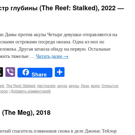
р глубины (The Reef: Stalked), 2022 —
ли Дамы против акулы Четыре девушки отправляются на
сными островами посреди океана. Одна из них не
человека. Другая затаила обиду на первую. Остальные
ежить тяжелые …
Читать далее
→
pp
er
mail
X
Viber
Отправить
Share
ark
,
The Reef: Stalked
,
Австралия
,
акула
,
акулы
,
Лиэн
,
море
,
Открытое
ррор
|
Добавить комментарий
(The Meg), 2018
итый спаситель пляжников снова в деле Джонас Тейлор