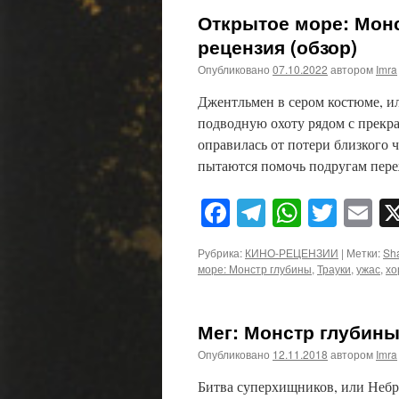
Открытое море: Монст
рецензия (обзор)
Опубликовано
07.10.2022
автором
Imra
Джентльмен в сером костюме, и
подводную охоту рядом с прекра
оправилась от потери близкого 
пытаются помочь подругам пер
Facebook
Telegram
WhatsA
Twitt
E
Рубрика:
КИНО-РЕЦЕНЗИИ
|
Метки:
Sh
море: Монстр глубины
,
Трауки
,
ужас
,
хо
Мег: Монстр глубины 
Опубликовано
12.11.2018
автором
Imra
Битва суперхищников, или Небр