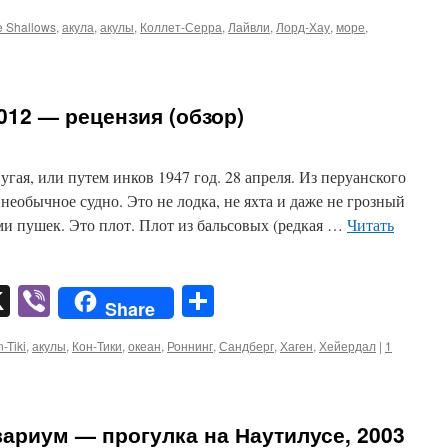
e Shallows
,
акула
,
акулы
,
Коллет-Серра
,
Лайвли
,
Лорд-Хау
,
море
,
2012 — рецензия (обзор)
угая, или путем инков 1947 год. 28 апреля. Из перуанского
необычное судно. Это не лодка, не яхта и даже не грозный
и пушек. Это плот. Плот из бальсовых (редкая …
Читать
pp
er
mail
X
Viber
Отправить
Share
-Tiki
,
акулы
,
Кон-Тики
,
океан
,
Роннинг
,
Сандберг
,
Хаген
,
Хейердал
|
1
ариум — прогулка на Наутилусе, 2003