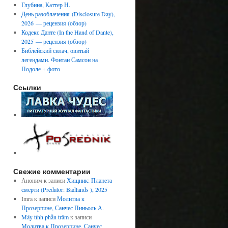
Глубина, Каттер Н.
День разоблачения (Disclosure Day),
2026 — рецензия (обзор)
Кодекс Данте (In the Hand of Dante),
2025 — рецензия (обзор)
Библейский силач, овитый
легендами. Фонтан Самсон на
Подоле + фото
Ссылки
Свежие комментарии
Аноним
к записи
Хищник: Планета
смерти (Predator: Badlands ), 2025
Imra
к записи
Молитва к
Прозерпине, Санчес Пиньоль А.
Máy tính phần trăm
к записи
Молитва к Прозерпине, Санчес