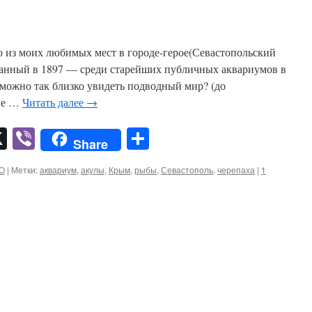
 из моих любимых мест в городе-герое(Севастопольский
анный в 1897 — среди старейших публичных аквариумов в
е можно так близко увидеть подводный мир? (до
не …
Читать далее
→
pp
er
mail
X
Viber
Отправить
Share
О
|
Метки:
аквариум
,
акулы
,
Крым
,
рыбы
,
Севастополь
,
черепаха
|
1