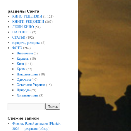
разделы Сайта
КИНО-РЕЦЕНЗИИ
(1 121)
КНИГИ-РЕЦЕНЗИИ
(367)
ЛЮДИ КИНО
(51)
ПАРТНЕРЫ
(2)
СТАТЬИ
(192)
сценречь, риторика
(2)
ФОТО
(262)
Винничина
(5)
Карпаты
(10)
Киев
(144)
Крым
(37)
Николаевщина
(10)
Одесчина
(40)
Остальная Украина
(15)
Природа
(69)
Хмельниччина
(3)
Свежие записи
Флавия. Юный детектив (Flavia),
2026 — рецензия (обзор)