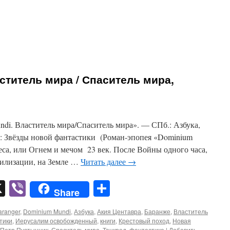
ститель мира / Спаситель мира,
di. Властитель мира/Спаситель мира». — СПб.: Азбука,
я: Звёзды новой фантастики (Роман-эпопея «Dominium
еса, или Огнем и мечом 23 век. После Войны одного часа,
илизации, на Земле …
Читать далее
→
pp
er
mail
X
Viber
Отправить
Share
aranger
,
Dominium Mundi
,
Азбука
,
Акия Центавра
,
Баранже
,
Властитель
тики
,
Иерусалим освобожденный
,
книги
,
Крестовый поход
,
Новая
Петр Пустынник
,
Спаситель мира
,
Танкред
,
фантастика
|
Добавить