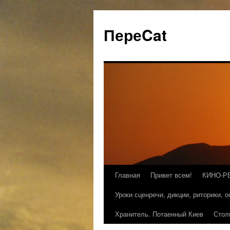
ПереCat
Главная
Привет всем!
КИНО-Р
Уроки сценречи, дикции, риторики, 
Хранитель. Потаенный Киев
Стол