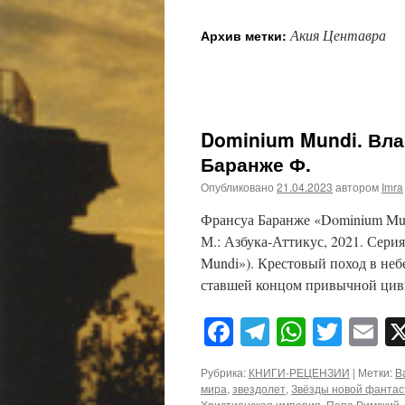
Акия Центавра
Архив метки:
Dominium Mundi. Вла
Баранже Ф.
Опубликовано
21.04.2023
автором
Imra
Франсуа Баранже «Dominium Mun
М.: Азбука-Аттикус, 2021. Сери
Mundi»). Крестовый поход в неб
ставшей концом привычной цив
Facebook
Telegram
WhatsA
Twitt
E
Рубрика:
КНИГИ-РЕЦЕНЗИИ
|
Метки:
B
мира
,
звездолет
,
Звёзды новой фантас
Христианская империя
,
Папа Римский
,