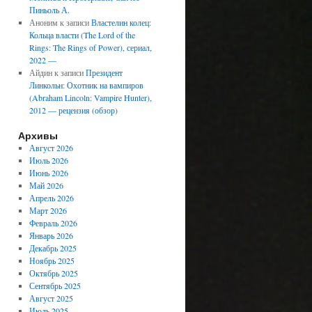
Пиньоль А.
Аноним
к записи
Властелин колец:
Кольца власти (The Lord of the
Rings: The Rings of Power), сериал,
2022 —
Айдин
к записи
Президент
Линкольн: Охотник на вампиров
(Abraham Lincoln: Vampire Hunter),
2012 — рецензия (обзор)
Архивы
Август 2026
Июль 2026
Июнь 2026
Май 2026
Апрель 2026
Март 2026
Февраль 2026
Январь 2026
Декабрь 2025
Ноябрь 2025
Октябрь 2025
Сентябрь 2025
Август 2025
Июль 2025