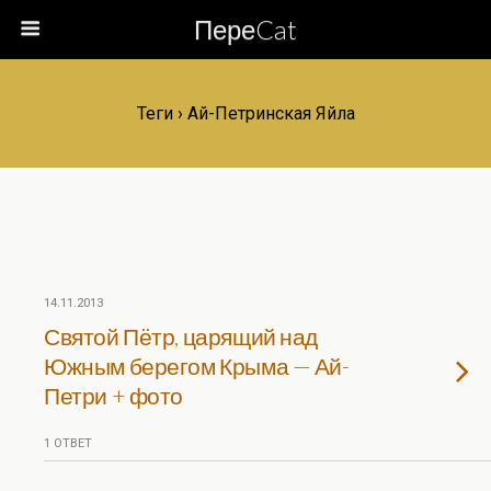
ПереCat
Теги › Ай-Петринская Яйла
14.11.2013
Святой Пётр, царящий над
Южным берегом Крыма — Ай-
Петри + фото
1 ОТВЕТ