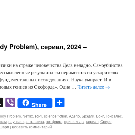
dy Problem), сериал, 2024 –
изики на страже человечества Дела неладно. Самоубийства
бессмысленные результаты экспериментов на ускорителях
 фундаментальных исследованиях. Наука умирает. И в
олодых гениев из Оксфорда». Одна …
Читать далее
→
pp
er
mail
X
Viber
Отправить
Share
Body Problem
,
Netflix
,
sci-fi
,
science fiction
,
Адепо
,
Брэдли
,
Вонг
,
Гонсалес
,
нгэм
,
научная фантастика
,
нетфликс
,
пришельцы
,
сериал
,
Спиро
,
Шарп
|
Добавить комментарий