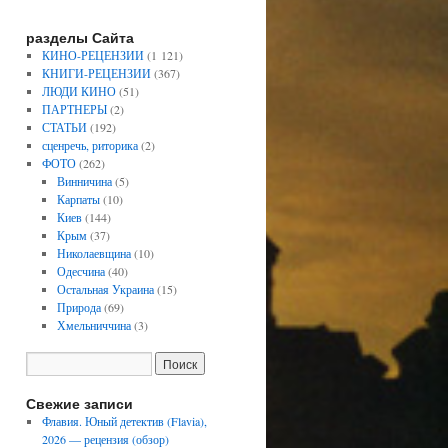
разделы Сайта
КИНО-РЕЦЕНЗИИ
(1 121)
КНИГИ-РЕЦЕНЗИИ
(367)
ЛЮДИ КИНО
(51)
ПАРТНЕРЫ
(2)
СТАТЬИ
(192)
сценречь, риторика
(2)
ФОТО
(262)
Винничина
(5)
Карпаты
(10)
Киев
(144)
Крым
(37)
Николаевщина
(10)
Одесчина
(40)
Остальная Украина
(15)
Природа
(69)
Хмельниччина
(3)
Свежие записи
Флавия. Юный детектив (Flavia),
2026 — рецензия (обзор)