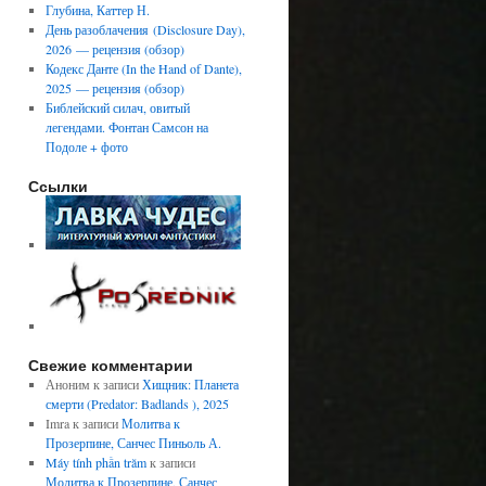
Глубина, Каттер Н.
День разоблачения (Disclosure Day),
2026 — рецензия (обзор)
Кодекс Данте (In the Hand of Dante),
2025 — рецензия (обзор)
Библейский силач, овитый
легендами. Фонтан Самсон на
Подоле + фото
Ссылки
Свежие комментарии
Аноним
к записи
Хищник: Планета
смерти (Predator: Badlands ), 2025
Imra
к записи
Молитва к
Прозерпине, Санчес Пиньоль А.
Máy tính phần trăm
к записи
Молитва к Прозерпине, Санчес