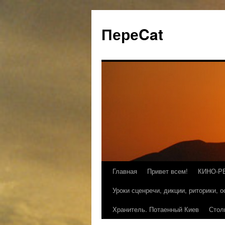
ПереCat
Главная
Привет всем!
КИНО-Р
Уроки сценречи, дикции, риторики, 
Хранитель. Потаенный Киев
Стол