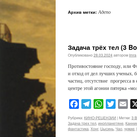
Адепо
Архив метки:
Задача трёх тел (3 Bo
Опубликовано
28.03.2024
автором
Imra
Противостояние господу, или Ф
и отход от дел лучших ученых, 
частиц, отсутствие прогресса в
центре этой агонии пятерка «м
Facebook
Telegram
WhatsA
Twitt
E
Рубрика:
КИНО-РЕЦЕНЗИИ
|
Метки:
3 
Задача трех тел
,
инопланетяне
,
Канни
фантастика
,
Хонг
,
Цысинь
,
Чао
,
чужие
,