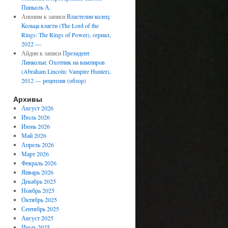
Пиньоль А.
Аноним
к записи
Властелин колец:
Кольца власти (The Lord of the
Rings: The Rings of Power), сериал,
2022 —
Айдин
к записи
Президент
Линкольн: Охотник на вампиров
(Abraham Lincoln: Vampire Hunter),
2012 — рецензия (обзор)
Архивы
Август 2026
Июль 2026
Июнь 2026
Май 2026
Апрель 2026
Март 2026
Февраль 2026
Январь 2026
Декабрь 2025
Ноябрь 2025
Октябрь 2025
Сентябрь 2025
Август 2025
Июль 2025