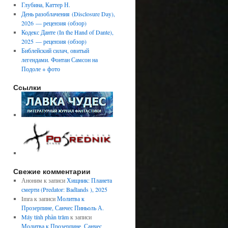
Глубина, Каттер Н.
День разоблачения (Disclosure Day),
2026 — рецензия (обзор)
Кодекс Данте (In the Hand of Dante),
2025 — рецензия (обзор)
Библейский силач, овитый
легендами. Фонтан Самсон на
Подоле + фото
Ссылки
Свежие комментарии
Аноним
к записи
Хищник: Планета
смерти (Predator: Badlands ), 2025
Imra
к записи
Молитва к
Прозерпине, Санчес Пиньоль А.
Máy tính phần trăm
к записи
Молитва к Прозерпине, Санчес