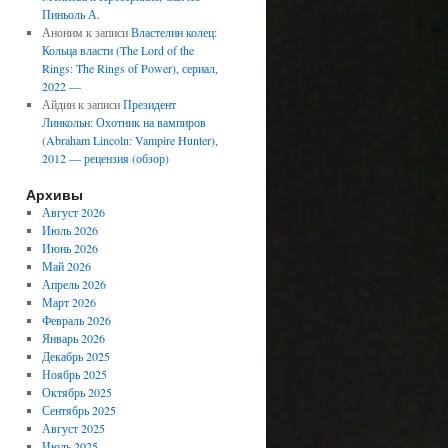
Пиньоль А.
Аноним
к записи
Властелин колец:
Кольца власти (The Lord of the
Rings: The Rings of Power), сериал,
2022 —
Айдин
к записи
Президент
Линкольн: Охотник на вампиров
(Abraham Lincoln: Vampire Hunter),
2012 — рецензия (обзор)
Архивы
Август 2026
Июль 2026
Июнь 2026
Май 2026
Апрель 2026
Март 2026
Февраль 2026
Январь 2026
Декабрь 2025
Ноябрь 2025
Октябрь 2025
Сентябрь 2025
Август 2025
Июль 2025