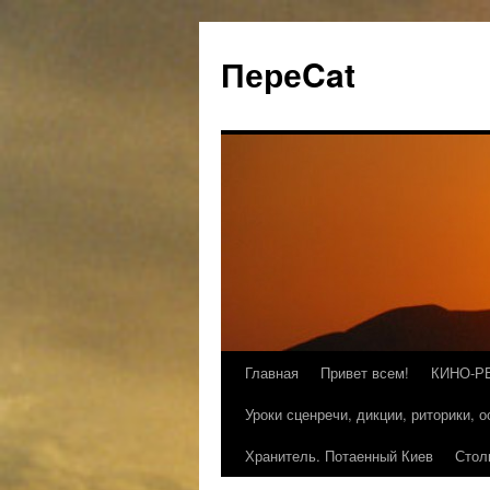
ПереCat
Главная
Привет всем!
КИНО-Р
Уроки сценречи, дикции, риторики, 
Хранитель. Потаенный Киев
Стол