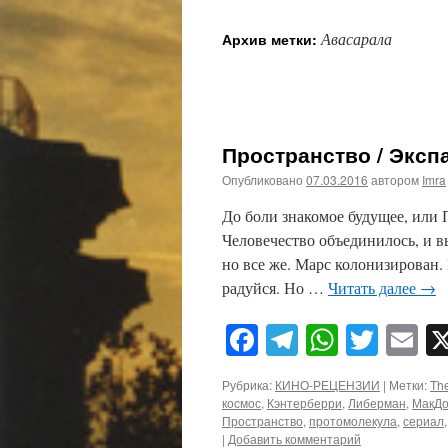
Авасарала
Архив метки:
Пространство / Экспа
Опубликовано
07.03.2016
автором
Imra
До боли знакомое будущее, или 
Человечество объединилось, и в
но все же. Марс колонизирован.
радуйся. Но …
Читать далее
→
Facebook
Telegram
WhatsA
Twitt
E
Рубрика:
КИНО-РЕЦЕНЗИИ
|
Метки:
Th
космос
,
Кэнтерберри
,
Либерман
,
МакД
Пространство
,
протомолекула
,
сериал
|
Добавить комментарий