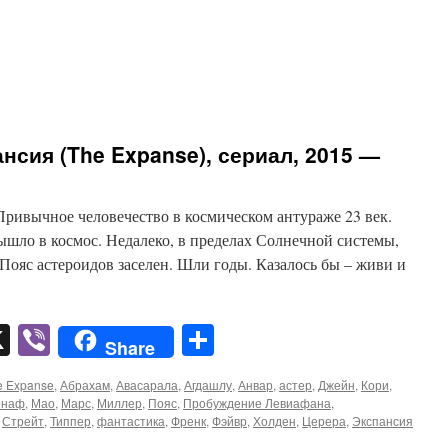
нсия (The Expanse), сериал, 2015 —
Привычное человечество в космическом антураже 23 век.
ышло в космос. Недалеко, в пределах Солнечной системы,
 Пояс астероидов заселен. Шли годы. Казалось бы – живи и
pp
er
mail
X
Viber
Отправить
Share
e Expanse
,
Абрахам
,
Авасарала
,
Агдашлу
,
Анвар
,
астер
,
Джейн
,
Кори
,
онаф
,
Мао
,
Марс
,
Миллер
,
Пояс
,
Пробуждение Левиафана
,
,
Стрейт
,
Типпер
,
фантастика
,
Френк
,
Фэйвр
,
Холден
,
Церера
,
Экспансия