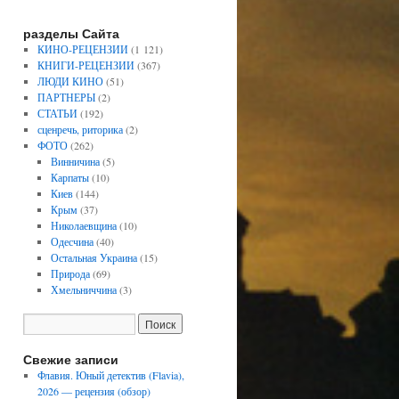
разделы Сайта
КИНО-РЕЦЕНЗИИ
(1 121)
КНИГИ-РЕЦЕНЗИИ
(367)
ЛЮДИ КИНО
(51)
ПАРТНЕРЫ
(2)
СТАТЬИ
(192)
сценречь, риторика
(2)
ФОТО
(262)
Винничина
(5)
Карпаты
(10)
Киев
(144)
Крым
(37)
Николаевщина
(10)
Одесчина
(40)
Остальная Украина
(15)
Природа
(69)
Хмельниччина
(3)
Свежие записи
Флавия. Юный детектив (Flavia),
2026 — рецензия (обзор)