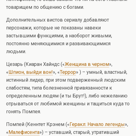
товарищем по общению с богами.
Дополнительных вистов сериалу добавляют
персонажи, которые не показаны навеки
застывшими функциями, а наоборот живыми,
постоянно меняющимися и развивающимися
людьми.
Цезарь (Киаран Хайндс («
Женщина в черном
»,
«
Шпион, выйди вон!
», «
Террор
» ) – умный, властный,
истинный лидер, при этом подверженный людским
слабостям, типа болезненной привязанности к
определенным людям (и ты Брут!), либо нежеланию
отрываться от любимой женщины и тащиться куда то
гонять Помпея.
Помпей (Кеннтет Крэнем («
Геракл: Начало легенды
»,
«
Малефисента
») – уставший, старый, утративший