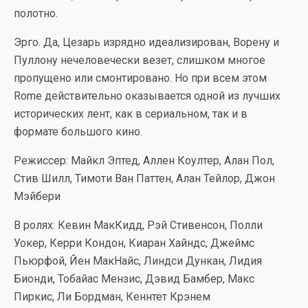
полотно.
Эрго. Да, Цезарь изрядно идеализирован, Ворену и
Пуллону нечеловечески везет, слишком многое
пропущено или смонтировано. Но при всем этом
Rome действительно оказывается одной из лучших
исторических лент, как в сериальном, так и в
формате большого кино.
Режиссер: Майкл Эптед, Аллен Коултер, Алан Пол,
Стив Шилл, Тимоти Ван Паттен, Алан Тейлор, Джон
Мэйбери
В ролях: Кевин МакКидд, Рэй Стивенсон, Полли
Уокер, Керри Кондон, Киаран Хайндс, Джеймс
Пьюрфой, Йен МакНайс, Линдси Дункан, Лидия
Бионди, Тобайас Мензис, Дэвид Бамбер, Макс
Пиркис, Ли Бордман, Кеннтет Крэнем