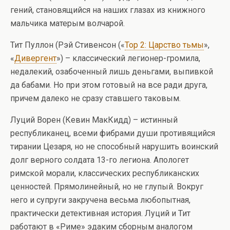
гений, становящийся на наших глазах из книжного
мальчика матерым волчарой.
Тит Пуллон (Рэй Стивенсон («
Тор 2: Царство тьмы
»,
«
Дивергент
») – классический легионер-громила,
недалекий, озабоченный лишь деньгами, выпивкой
да бабами. Но при этом готовый на все ради друга,
причем далеко не сразу ставшего таковым.
Луций Ворен (Кевин МакКидд) – истинный
республиканец, всеми фибрами души противящийся
тирании Цезаря, но не способный нарушить воинский
долг верного солдата 13-го легиона. Апологет
римской морали, классических республиканских
ценностей. Прямолинейный, но не глупый. Вокруг
него и супруги закручена весьма любопытная,
практически детективная история. Луций и Тит
работают в «Риме» эдаким сборным аналогом