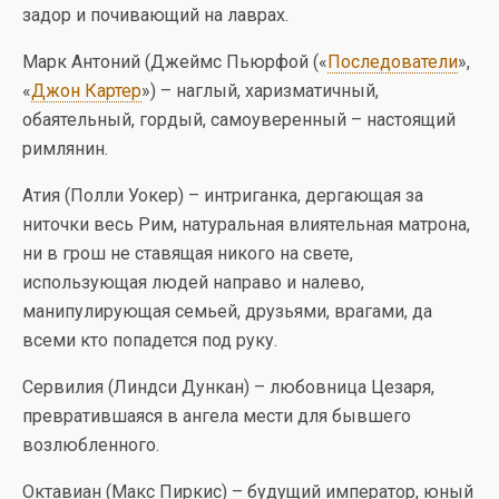
задор и почивающий на лаврах.
Марк Антоний (Джеймс Пьюрфой («
Последователи
»,
«
Джон Картер
») – наглый, харизматичный,
обаятельный, гордый, самоуверенный – настоящий
римлянин.
Атия (Полли Уокер) – интриганка, дергающая за
ниточки весь Рим, натуральная влиятельная матрона,
ни в грош не ставящая никого на свете,
использующая людей направо и налево,
манипулирующая семьей, друзьями, врагами, да
всеми кто попадется под руку.
Сервилия (Линдси Дункан) – любовница Цезаря,
превратившаяся в ангела мести для бывшего
возлюбленного.
Октавиан (Макс Пиркис) – будущий император, юный