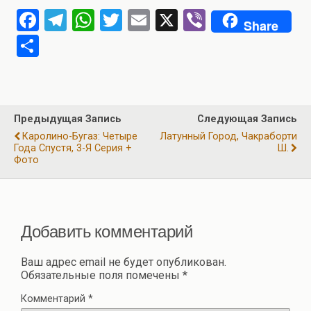
F
T
W
T
E
X
Vi
Share
a
el
h
wi
m
b
О
ce
e
at
tt
ail
er
т
b
gr
s
er
п
o
a
A
р
Предыдущая Запись
Следующая Запись
o
m
p
а
Каролино-Бугаз: Четыре
Латунный Город, Чакраборти
k
p
Года Спустя, 3-Я Серия +
Ш.
в
Фото
и
ть
Добавить комментарий
Ваш адрес email не будет опубликован.
Обязательные поля помечены
*
Комментарий
*