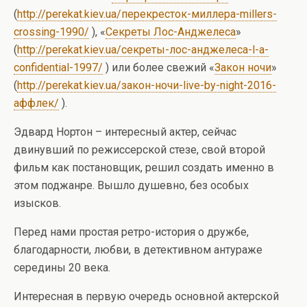
(
http://perekat.kiev.ua/перекресток-миллера-millers-
crossing-1990/
), «
Секреты Лос-Анджелеса
»
(
http://perekat.kiev.ua/секреты-лос-анджелеса-l-a-
confidential-1997/
) или более свежий «
Закон ночи
»
(
http://perekat.kiev.ua/закон-ночи-live-by-night-2016-
аффлек/
).
Эдвард Нортон – интересный актер, сейчас
двинувший по режиссерской стезе, свой второй
фильм как постановщик, решил создать именно в
этом поджанре. Вышло душевно, без особых
изысков.
Перед нами простая ретро-история о дружбе,
благодарности, любви, в детективном антураже
середины 20 века.
Интересная в первую очередь основной актерской