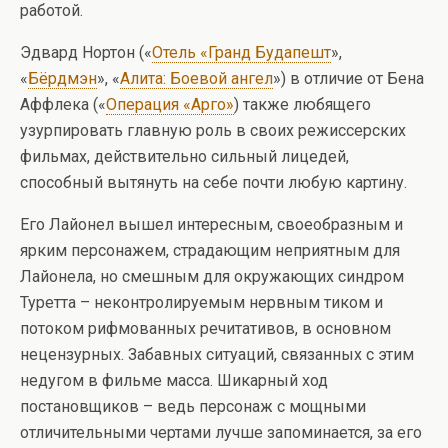
работой.
Эдвард Нортон («
Отель «Гранд Будапешт
»,
«
Бёрдмэн
», «
Алита: Боевой ангел
») в отличие от Бена
Аффлека («
Операция «Арго»
) также любящего
узурпировать главную роль в своих режиссерских
фильмах, действительно сильный лицедей,
способный вытянуть на себе почти любую картину.
Его Лайонел вышел интересным, своеобразным и
ярким персонажем, страдающим неприятным для
Лайонела, но смешным для окружающих синдром
Туретта – неконтролируемым нервным тиком и
потоком рифмованных речитативов, в основном
нецензурных. Забавных ситуаций, связанных с этим
недугом в фильме масса. Шикарный ход
постановщиков – ведь персонаж с мощными
отличительными чертами лучше запоминается, за его