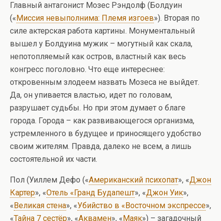
Главный антагонист Мозес Рэндолф (Болдуин
(«
Миссия невыполнима: Племя изгоев
»). Вторая по
силе актерская работа картины. Монументальный
вышел у Болдуина мужик – могутный как скала,
непотопляемый как остров, властный как весь
конгресс поголовно. Что еще интереснее:
откровенным злодеем назвать Мозеса не выйдет.
Да, он упивается властью, идет по головам,
разрушает судьбы. Но при этом думает о благе
города. Города – как развивающегося организма,
устремленного в будущее и приносящего удобство
своим жителям. Правда, далеко не всем, а лишь
состоятельной их части.
Пол (Уиллем Дефо («
Американский психопат
», «
Джон
Картер
», «
Отель «Гранд Будапешт
», «
Джон Уик
»,
«
Великая стена
», «
Убийство в «Восточном экспрессе
»,
«
Тайна 7 сестёр
», «
Аквамен
», «
Маяк
») – загадочный