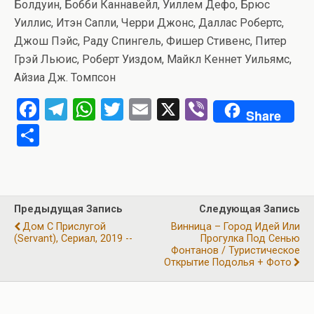
Болдуин, Бобби Каннавейл, Уиллем Дефо, Брюс
Уиллис, Итэн Сапли, Черри Джонс, Даллас Робертс,
Джош Пэйс, Раду Спингель, Фишер Стивенс, Питер
Грэй Льюис, Роберт Уиздом, Майкл Кеннет Уильямс,
Айзиа Дж. Томпсон
F
T
W
T
E
X
Vi
Share
a
el
h
wi
m
b
О
ce
e
at
tt
ail
er
т
b
gr
s
er
п
o
a
A
р
Предыдущая Запись
Следующая Запись
o
m
p
а
Дом С Прислугой
Винница – Город Идей Или
k
p
(Servant), Сериал, 2019 --
Прогулка Под Сенью
в
Фонтанов / Туристическое
и
Открытие Подолья + Фото
ть