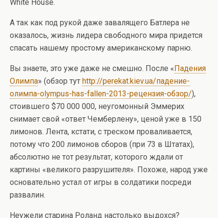
White House.
А так как под рукой даже завалящего Батлера не
оказалось, жизнь лидера свободного мира придется
спасать нашему простому американскому парню.
Вы знаете, это уже даже не смешно. После «
Падения
Олимпа
» (обзор тут
http://perekat.kiev.ua/падение-
олимпа-olympus-has-fallen-2013-рецензия-обзор/
),
стоившего $70 000 000, неугомонный Эммерих
снимает свой «ответ Чемберлену», ценой уже в 150
лимонов. Лента, кстати, с треском проваливается,
потому что 200 лимонов сборов (при 73 в Штатах),
абсолютно не тот результат, которого ждали от
картины «великого разрушителя». Похоже, народ уже
основательно устал от игры в солдатики посреди
развалин.
Неужели старина Роланд настолько выдохся?