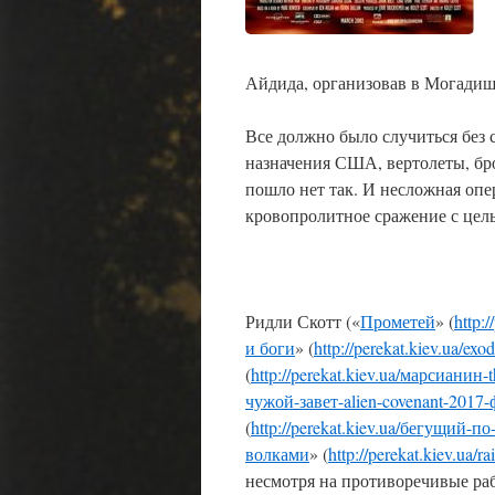
Айдида, организовав в Могади
Все должно было случиться без 
назначения США, вертолеты, бр
пошло нет так. И несложная опер
кровопролитное сражение с цел
Ридли Скотт («
Прометей
» (
http:
и боги
» (
http://perekat.kiev.ua/ex
(
http://perekat.kiev.ua/марсианин-
чужой-завет-alien-covenant-2017-
(
http://perekat.kiev.ua/бегущий-п
волками
» (
http://perekat.kiev.ua
несмотря на противоречивые ра