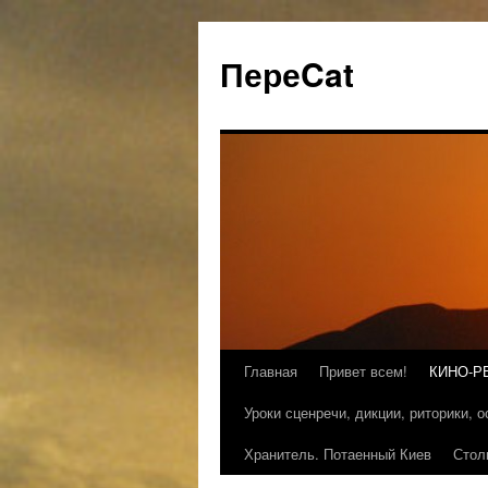
ПереCat
Главная
Привет всем!
КИНО-Р
Уроки сценречи, дикции, риторики, 
Хранитель. Потаенный Киев
Стол