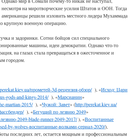
Однако мир в Сомали почему-то никак не наступал,
несмотря на миротворческие усилия Штатов и ООН. Тогда
американцы решили изловить местного лидера Мухаммада
шо крупную военную операцию.
сучка и задоринки. Сотни бойцов сил специального
онированные машины, идеи демократии. Однако что-то
ация, на глазах стала превращаться в ожесточенное и
ым городом.
//perekat.kiev.ua/прометей-3d-рецензия-обзор/
), «
Исход: Цари
odus-gods-and-kings-2014/
), «
Марсианин
»
the-martian-2015/
), «
Чужой: Завет
» (
http://perekat.kiev.ua/
фассбендер/
), «
Бегущий по лезвию 2049
»
о-лезвию-2049-blade-runner-2049-2017/
), «
Воспитанные
/raised-by-wolves-воспитанные-волками-сериал-2020/
),
боты последних лет, остается мощным и профессиональным