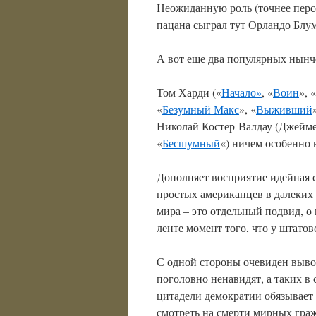
Неожиданную роль (точнее перс
пацана сыграл тут Орландо Блум
А вот еще два популярных нынч
Том Харди («
Начало»
, «
Воин
», «
«
Безумный Макс
», «
Выживший
Николай Костер-Валдау (Джейме
«
Бесшумный
«) ничем особенно 
Дополняет восприятие идейная 
простых американцев в далеких
мира – это отдельный подвид, о
ленте момент того, что у штатов
С одной стороны очевиден вывод:
поголовно ненавидят, а таких в 
цитадели демократии обязывает 
смотреть на смерти мирных граж