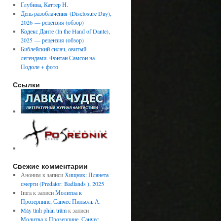
Глубина, Каттер Н.
День разоблачения (Disclosure Day),
2026 — рецензия (обзор)
Кодекс Данте (In the Hand of Dante),
2025 — рецензия (обзор)
Библейский силач, овитый
легендами. Фонтан Самсон на
Подоле + фото
Ссылки
Свежие комментарии
Аноним
к записи
Хищник: Планета
смерти (Predator: Badlands ), 2025
Imra
к записи
Молитва к
Прозерпине, Санчес Пиньоль А.
Máy tính phần trăm
к записи
Молитва к Прозерпине, Санчес