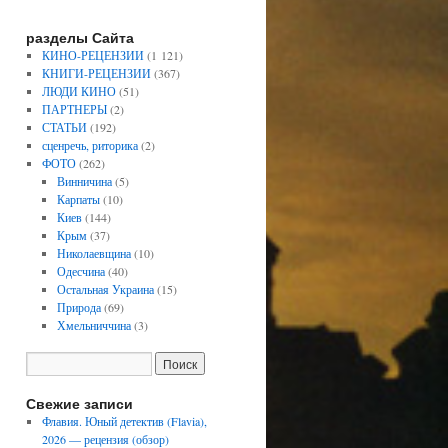
разделы Сайта
КИНО-РЕЦЕНЗИИ
(1 121)
КНИГИ-РЕЦЕНЗИИ
(367)
ЛЮДИ КИНО
(51)
ПАРТНЕРЫ
(2)
СТАТЬИ
(192)
сценречь, риторика
(2)
ФОТО
(262)
Винничина
(5)
Карпаты
(10)
Киев
(144)
Крым
(37)
Николаевщина
(10)
Одесчина
(40)
Остальная Украина
(15)
Природа
(69)
Хмельниччина
(3)
Свежие записи
Флавия. Юный детектив (Flavia),
2026 — рецензия (обзор)