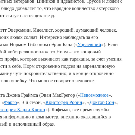
тных ветеранов. Циников и идеалистов. Трусов и людей с
блюдо добавляет то, что изрядное количество актерского
ют статус настоящих звезд.
этт Эверсманн. Идеалист, хороший, думающий человек,
воих людях солдат. Интересно наблюдать за его
ты» Нормом Гибсоном (Эрик Бана («
Уцелевший
»). Если
бой «обстрелянностью», то Норм – это кондовый
ех профи, которые выживают как тараканы, за счет умения,
сти в себе. Норм откровенно подсел на адреналиновую
манну чуть покровительственно, и в конце откровенно
 свою ошибку. Что многое говорит о человеке.
та Джона Граймса (Эван МакГрегор («
Невозможное
»,
, «
Фарго
», 3-й сезон, «
Кристофер Робин
», «
Доктор Сон
«,
история Харли Квинн
«). Кофеман, все время службы
ся информацию в компьютер, внезапно оказавшийся в
ьный и наполненный образ.