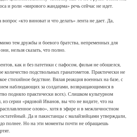
оса и роли «мирового жандарма» речь сейчас не идет.
 вопрос «кто виноват и что делать» лента не дает. Да,
 мимо тем дружбы и боевого братства, непременных для
ни, нельзя сказать, что полно.
ентов, как и без патетики с пафосом, фильм не обошелся,
ое количество подствольных гранатометов. Практически не
ое стихийное бедствие. Вялая реакция военных на базе, с
ием наблюдающих за солдатами, возвращающимися в
ьство подняло практически всех). Слишком культурном
 из серии «рядовой Иванов, вы что не видите, что на
расплавленное олово», хотя в эфире и в межличностном
востатейный. Да и пакистанцы с малайзийцами утверждали,
аздо полнее. Но на эти моменты почти не обращаешь
ртят.