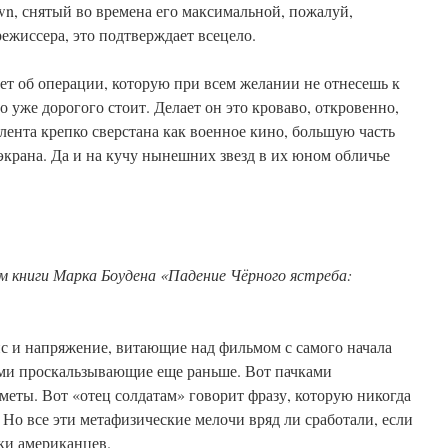
n, снятый во времена его максимальной, пожалуй,
режиссера, это подтверждает всецело.
ет об операции, которую при всем желании не отнесешь к
 уже дорогого стоит. Делает он это кроваво, откровенно,
 лента крепко сверстана как военное кино, большую часть
 экрана. Да и на кучу нынешних звезд в их юном обличье
 книги Марка Боудена «Падение Чёрного ястреба:
нс и напряжение, витающие над фильмом с самого начала
ми проскальзывающие еще раньше. Вот пачками
еты. Вот «отец солдатам» говорит фразу, которую никогда
 Но все эти метафизические мелочи вряд ли сработали, если
ки американцев.