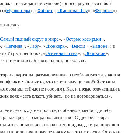
онаж с неожиданной судьбой) юного, рвущегося в бой
 («
Мушкетеры
», «
Хоббит
»,
«Карнивал Роу
«, «
Форпост
«).
е лицедея:
Самый пьяный округ в мире
», «
Острые козырьки
»,
», «
Легенда
», «
Табу
», «
Дюнкерк
», «
Веном
», «
Капоне
«) и
 из Игры престолов, «
Огненная стена
», «
Обливион
»,
не запомнились. Бравые парни, не больше.
сторона картины, размышляющая о необходимости участия
 конфликтах (понятно, что власть имущие любой страны
 котором мы сейчас не говорим). Как и прямо озвученный в
ских вояк «есть власть убивать, но не договариваться».
 «не лезь, куда не просят», особенно в места, где тебя
странах третьего мира большинство. С другой – образ
пытаться остановить голод с геноцидом, да и равнодушно
дан цивилизованному человеку как-то не с руки. Опять же,