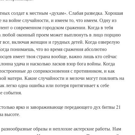
тных солдат к местным «духам». Слабая разведка. Хорошая
 на войне случайности, и имеем то, что имеем. Одну из
ент о современном городском сражении. Когда в тебя
да любой оконный проем может выплюнуть в лицо порцию
ят все, включая женщин и грудных детей. Когда озверелую
огда понимаешь, что во время сражения абсолютно
носцев имеет твоя страна вообще, важно лишь кто сейчас
клонна удача и насколько ласков взор бога войны. Когда
 построенные до соприкосновения с противником, и как
вой матери. Какие случайности и мелочи могут повлиять на
ак легко одна ошибка или потеря притягивает к себе
е события.
столько ярко и завораживающе передающего дух битвы 21
на высоте.
азнообразные образы и неплохие актерские работы. Нам