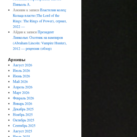
Пиньоль А.
Аноним
к записи
Властелин колец:
Кольца власти (The Lord of the
Rings: The Rings of Power), сериал,
2022 —
Айдин
к записи
Президент
Линкольн: Охотник на вампиров
(Abraham Lincoln: Vampire Hunter),
2012 — рецензия (обзор)
Архивы
Август 2026
Июль 2026
Июнь 2026
Май 2026
Апрель 2026
Март 2026
Февраль 2026
Январь 2026
Декабрь 2025
Ноябрь 2025
Октябрь 2025
Сентябрь 2025
Август 2025
Июль 2025