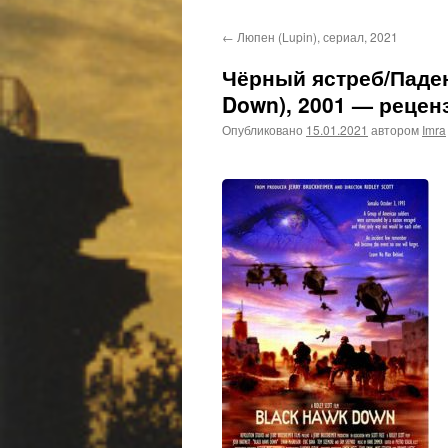
←
Люпен (Lupin), сериал, 2021
Чёрный ястреб/Паден
Down), 2001 — реценз
Опубликовано
15.01.2021
автором
Imra