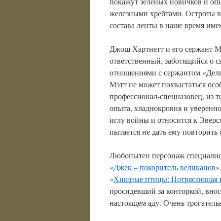
покажут зеленых новичков и опы
железными хребтами. Остроты в 
состава ленты в наше время име
Джош Хартнетт и его сержант М
ответственный, заботящийся о с
отношениями с сержантом «Дель
Мэтт не может похвастаться осо
профессионал-спецназовец, из т
опыта, хладнокровия и уверенно
иглу войны и относится к Эверс
пытается не дать ему повторить
Любопытен персонаж специалис
«
Джек – покоритель великанов
»
«
Хищные птицы: Потрясающая 
просидевший за конторкой, вно
настоящем аду. Очень трогател