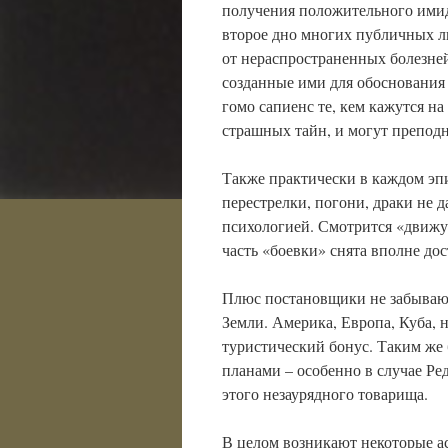
получения положительного имид
второе дно многих публичных лю
от нераспространенных болезне
созданные ими для обоснования 
гомо сапиенс те, кем кажутся н
страшных тайн, и могут препод
Также практически в каждом эпи
перестрелки, погони, драки не 
психологией. Смотрится «движу
часть «боевки» снята вполне до
Плюс постановщики не забывают
Земли. Америка, Европа, Куба, 
туристический бонус. Таким же
планами – особенно в случае Р
этого незаурядного товарища.
В целом возникают некоторые а