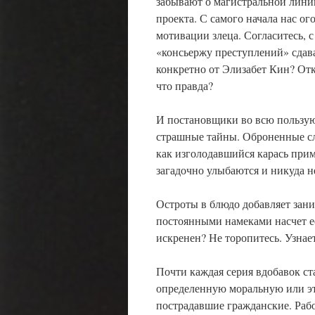
забывают о магистральной линии
проекта. С самого начала нас о
мотивации злеца. Согласитесь, 
«консьержу преступлений» сдава
конкретно от Элизабет Кин? Отк
что правда?
И постановщики во всю пользую
страшные тайны. Оброненные сл
как изголодавшийся карась прим
загадочно улыбаются и никуда н
Остроты в блюдо добавляет зани
постоянными намеками насчет ее 
искренен? Не торопитесь. Узнае
Почти каждая серия вдобавок ста
определенную моральную или э
пострадавшие гражданские. Рабо