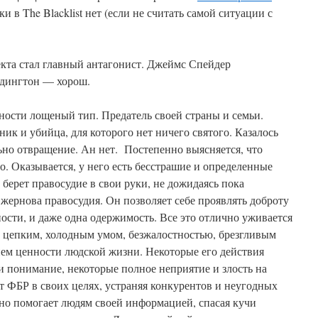
ки в The Blacklist нет (если не считать самой ситуации с
та стал главный антагонист. Джеймс Спейдер
еддингтон — хорош.
ности лощеный тип. Предатель своей страны и семьи.
к и убийца, для которого нет ничего святого. Казалось
ьно отвращение. Ан нет. Постепенно выясняется, что
о. Оказывается, у него есть бесстрашие и определенные
ерет правосудие в свои руки, не дожидаясь пока
жернова правосудия. Он позволяет себе проявлять доброту
ности, и даже одна одержимость. Все это отлично уживается
, цепким, холодным умом, безжалостностью, брезгливым
ем ценности людской жизни. Некоторые его действия
 понимание, некоторые полное неприятие и злость на
т ФБР в своих целях, устраняя конкурентов и неугодных
ьно помогает людям своей информацией, спасая кучи