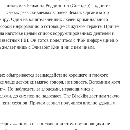
иной, как Рэймонд Реддингтон (Спейдер) – один из
самых разыскиваемых злодеев Земли. Организатор
миру. Один из влиятельнейших людей криминального
с собой информацию о готовящемся жутком теракте. Причем
нда наготове целый список коррумпированных деятелей и
известных FBI. Он готов поделиться с ФБР информацией о
ь желает лишь с Элизабет Кин и ни с кем иным.
ых обыгрывается взаимодействие хорошего и плохого
же чаще девчонки) мягко говоря, не новость. Вспомним хотя
т». Но наблюдать за злодеями, играющимися с
ми, до сих пор не надоедает. The Blacklist дает нам такую
 пяти сезонов. Причем сериал получился вполне удачным,
«серия — номер из списка», при этом постановщики не