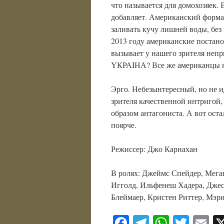
что называется для домохозяек. 
добавляет. Американский формат
заливать кучу лишней воды, без
2013 году американские постан
вызывает у нашего зрителя не
YКРАIНА? Все же американцы н
Эрго. Небезынтересный, но не
зрителя качественной интригой
образом антагониста. А вот оста
поярче.
Режиссер: Джо Карнахан
В ролях: Джеймс Спейдер, Мега
Игголд, Ильфенеш Хадера, Джес
Блеймаер, Кристен Риттер, Мэр
Facebook
Telegram
WhatsA
Twitt
E