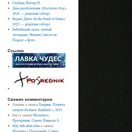
Глубина, Каттер Н.
День разоблачения (Disclosure Day),
2026 — рецензия (обзор)
Кодекс Данте (In the Hand of Dante),
2025 — рецензия (обзор)
Библейский силач, овитый
легендами. Фонтан Самсон на
Подоле + фото
Ссылки
Свежие комментарии
Аноним
к записи
Хищник: Планета
смерти (Predator: Badlands ), 2025
Imra
к записи
Молитва к
Прозерпине, Санчес Пиньоль А.
Máy tính phần trăm
к записи
Молитва к Прозерпине, Санчес