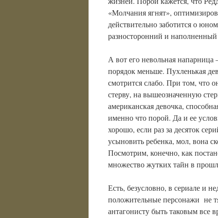
жизней. Порой кажется, что Ред
«Молчания ягнят», оптимизиров
действительно заботится о юном
разносторонний и наполненный 
А вот его невольная напарница 
порядок меньше. Пухленькая де
смотрится слабо. При том, что о
стерву, на вышеозначенную стер
американская девочка, способная
именно что порой. Да и ее усло
хорошо, если раз за десяток сер
усыновить ребенка, мол, вона ск
Посмотрим, конечно, как постан
множество жутких тайн в прошл
Есть, безусловно, в сериале и н
положительные персонажи не тя
антагонисту быть таковым все вр