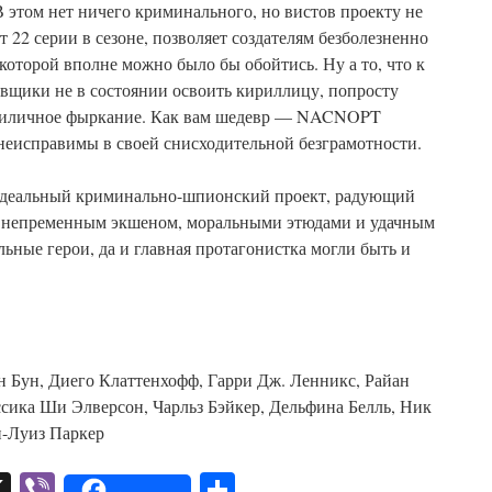
В этом нет ничего криминального, но вистов проекту не
 22 серии в сезоне, позволяет создателям безболезненно
 которой вполне можно было бы обойтись. Ну а то, что к
овщики не в состоянии освоить кириллицу, попросту
приличное фыркание. Как вам шедевр — NACNOPT
еисправимы в своей снисходительной безграмотности.
 идеальный криминально-шпионский проект, радующий
, непременным экшеном, моральными этюдами и удачным
льные герои, да и главная протагонистка могли быть и
н Бун, Диего Клаттенхофф, Гарри Дж. Ленникс, Райан
сика Ши Элверсон, Чарльз Бэйкер, Дельфина Белль, Ник
и-Луиз Паркер
pp
er
mail
X
Viber
Отправить