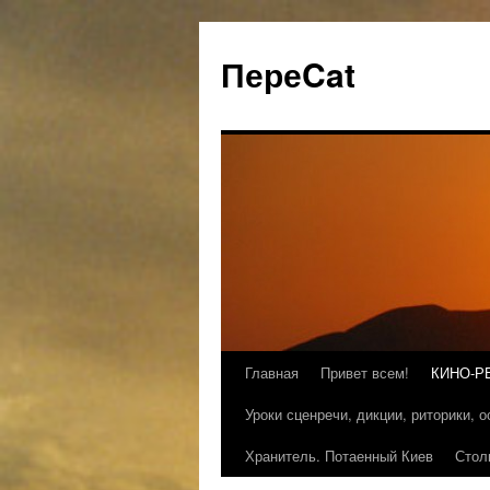
ПереCat
Главная
Привет всем!
КИНО-Р
Уроки сценречи, дикции, риторики, 
Хранитель. Потаенный Киев
Стол