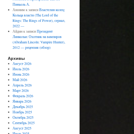
Пиньоль А.
Аноним
к записи
Властелин колец:
Кольца власти (The Lord of the
Rings: The Rings of Power), сериал,
2022 —
Айдин
к записи
Президент
Линкольн: Охотник на вампиров
(Abraham Lincoln: Vampire Hunter),
2012 — рецензия (обзор)
Архивы
Август 2026
Июль 2026
Июнь 2026
Май 2026
Апрель 2026
Март 2026
Февраль 2026
Январь 2026
Декабрь 2025
Ноябрь 2025
Октябрь 2025
Сентябрь 2025
Август 2025
Июль 2025