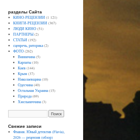
разделы Сайта
КИНО-РЕЦЕНЗИИ
(1 121)
КНИГИ-РЕЦЕНЗИИ
(367)
ЛЮДИ КИНО
(51)
ПАРТНЕРЫ
(2)
СТАТЬИ
(192)
сценречь, риторика
(2)
ФОТО
(262)
Винничина
(5)
Карпаты
(10)
Киев
(144)
Крым
(37)
Николаевщина
(10)
Одесчина
(40)
Остальная Украина
(15)
Природа
(69)
Хмельниччина
(3)
Свежие записи
Флавия. Юный детектив (Flavia),
2026 — рецензия (обзор)