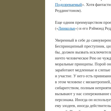
Подозреваемый
». Хотя фантасти
Реддингтоном).
Еще одним преимуществом проек
(«
Линкольн
«) и его Рэймонд Р
Уверенный в себе до самоуверен
Беспринципный преступник, цини
бы, должен вызвать исключител
ничто человеческое Рею не чужд
моральные принципы. Порой он б
заработают медленные и слепые 
и участие. У него есть привязан
в этом человеке с мизантропией
сибаритством, полным неприяти
вызывают у нас сопереживание и
персонажа. Иногда он используе
ему злодеев, иногда действител