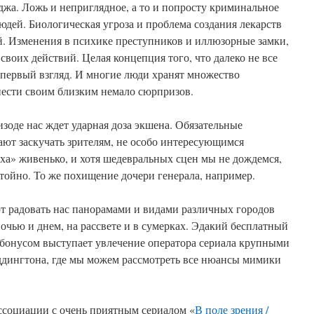
жа. Ложь и неприглядное, а то и попросту криминальное
дей. Биологическая угроза и проблема создания лекарств
й. Изменения в психике преступников и иллюзорные замки,
своих действий. Целая концепция того, что далеко не все
а первый взгляд. И многие люди хранят множество
нести своим близким немало сюрпризов.
зоде нас ждет ударная доза экшена. Обязательные
дают заскучать зрителям, не особо интересующимся
ха» живенько, и хотя шедевральных сцен мы не дождемся,
стойно. То же похищение дочери генерала, например.
 радовать нас панорамами и видами различных городов
ночью и днем, на рассвете и в сумерках. Эдакий бесплатный
 бонусом выступает увлечение оператора сериала крупными
еддингтона, где мы можем рассмотреть все нюансы мимики
ссоциации с очень приятным сериалом «
В поле зрения /