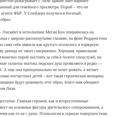
дингтон разыгрывает с Лизи эдакий лайт-вариант
анный для семейного просмотра. Порой – что он
 агенте ФБР. У Спейдера получился богатый,
образ.
– Элизабет в исполнении Меган Бун понравилась на
вица с широко распахнутыми глазами, на фоне Реддингтона
на сама себя заявила как крутого психолога и изрядную
ву девица не тянет совершенно. Хорошая, правильная
 конечно порой постоять за себя в болоте спецслужб, но
вные таланты знатока людских душ проявляются редко —
ий. А еще она принципиально не хочет рожать, а желает
олько несчастных детей – вот такая героическая женщина.
овщики будут развивать этот образ, благо нам обещают
ом Лизи.
едостатки. Главная героиня, как и второстепенные
нут на основные фигуры зрительского сопереживания, а
емя как-то не с руки. Психология в сериале поверхностная,