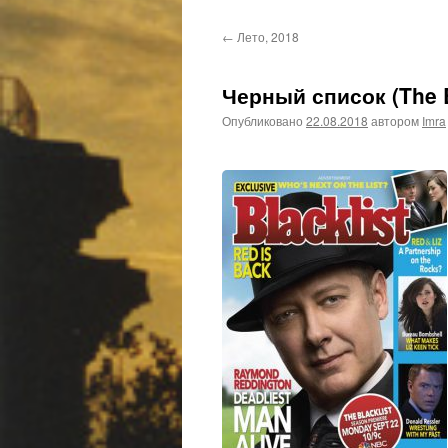
←
Лето, 2018
Черный список (The Bl
Опубликовано
22.08.2018
автором
Imra