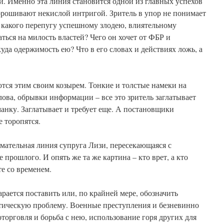
. Именно эта линия становится одной из главных успехов
горошивают некислой интригой. Зритель в упор не понимает
с какого перепугу успешному злодею, влиятельному
ться на милость властей? Чего он хочет от ФБР и
уда одержимость ею? Что в его словах и действиях ложь, а
тся этим своим козырем. Тонкие и толстые намеки на
ова, обрывки информации – все это зритель заглатывает
анку. Заглатывает и требует еще. А постановщики
е торопятся.
мательная линия супруга Лизи, пересекающаяся с
прошлого. И опять же та же картина – кто врет, а кто
те со временем.
рается поставить или, по крайней мере, обозначить
тическую проблему. Военные преступления и безневинно
торговля и борьба с нею, использование горя других для