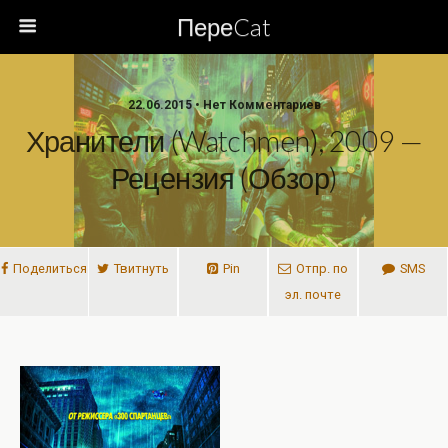
ПереCat
22.06.2015 • Нет Комментариев
Хранители (Watchmen), 2009 —
Рецензия (обзор)
Поделиться
Твитнуть
Pin
Отпр. по
SMS
эл. почте