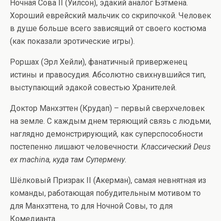
Ночная Сова II (Уилсон), эдакий аналог Бэтмена.
Хороший еврейский мальчик со скрипочкой. Человек
в душе больше всего зависящий от своего костюма
(как показали эротические игры).
Роршах (Эрл Хейли), фанатичный приверженец
истины и правосудия. Абсолютно свихнувшийся тип,
выступающий эдакой совестью Хранителей.
Доктор Манхэттен (Крудап) – первый сверхчеловек
на земле. С каждым днем теряющий связь с людьми,
наглядно демонстрирующий, как суперспособности
постепенно лишают человечности.
Классический Deus
ex machina, куда там Супермену.
Шёлковый Призрак II (Акерман), самая невнятная из
команды, работающая побудительным мотивом то
для Манхэттена, то для Ночной Совы, то для
Комедианта.