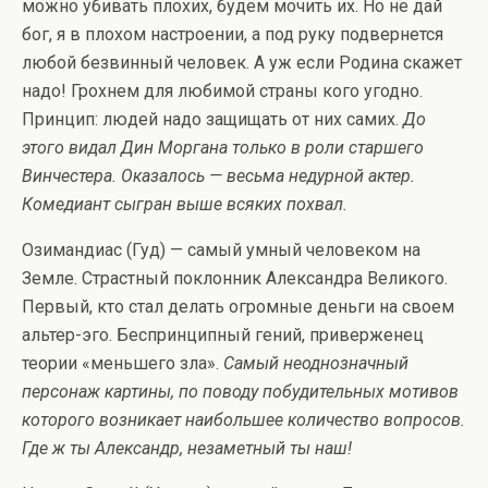
можно убивать плохих, будем мочить их. Но не дай
бог, я в плохом настроении, а под руку подвернется
любой безвинный человек. А уж если Родина скажет
надо! Грохнем для любимой страны кого угодно.
Принцип: людей надо защищать от них самих.
До
этого видал Дин Моргана только в роли старшего
Винчестера. Оказалось — весьма недурной актер.
Комедиант сыгран выше всяких похвал.
Озимандиас (Гуд) — самый умный человеком на
Земле. Страстный поклонник Александра Великого.
Первый, кто стал делать огромные деньги на своем
альтер-эго. Беспринципный гений, приверженец
теории «меньшего зла».
Самый неоднозначный
персонаж картины, по поводу побудительных мотивов
которого возникает наибольшее количество вопросов.
Где ж ты Александр, незаметный ты наш!