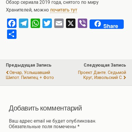
Обзор сериала 2019 года, снятого по миру
Хранителей, можно
почитать тут
F
T
W
T
E
X
Vi
Share
a
el
h
wi
m
b
О
ce
e
at
tt
ail
er
т
b
gr
s
er
п
o
a
A
р
Предыдущая Запись
Следующая Запись
o
m
p
а
Овчар, Услышавший
Проект Данте. Седьмой
k
p
Шипот. Пилипец + Фото
Круг, Извольский С.
в
и
ть
Добавить комментарий
Ваш адрес email не будет опубликован.
Обязательные поля помечены
*