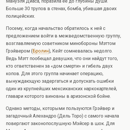
Мануэля Диаса, поразила ее до глубины души.
Больше 30 трупов в стенах, бомба, убившая двоих
полицейских.
Посему, когда начальство обратилось к ней с
предложением войти в межведомственную группу,
возглавляемую советником минобороны Мэттом
Грэйвером (
Бролин
), Кейт сомневалась недолго.
Ведь Мэтт пообещал девушке, что они найдут того,
кто ответственен за «дом смерти» и гибель двух
копов. Для этого группа начинает операцию,
вынуждающую задергаться и допускать ошибки
один из крупнейших мексиканских наркокартелей,
главари которого виновны в аризонской бойне.
Однако методы, которыми пользуются Грэйвер и
загадочный Алехандро (Дель Торо) с самого начала
повергают законопослушную Мэйсер в шок. Для