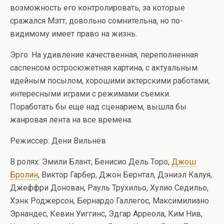
возможность его контролировать, за которые
сражался Мэтт, довольно сомнительна, но по-
видимому имеет право на жизнь.
Эрго. На удивление качественная, переполненная
саспенсом остросюжетная картина, с актуальным
идейным посылом, хорошими актерскими работами,
интересными играми с режимами съемки.
Поработать бы еще над сценарием, вышла бы
жанровая лента на все времена.
Режиссер: Дени Вильнёв
В ролях: Эмили Блант, Бенисио Дель Торо,
Джош
Бролин
, Виктор Гарбер, Джон Бернтал, Дэниэл Калуя,
Джеффри Донован, Рауль Трухильо, Хулио Седильо,
Хэнк Роджерсон, Бернардо Галлегос, Максимилиано
Эрнандес, Кевин Уиггинс, Эдгар Арреола, Ким Нив,