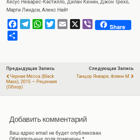
Хесус Неварес-Кастилло, Дилан Кенин, Джон Трехо,
Марти Линдси, Алекс Найт
F
T
W
T
E
X
Vi
Share
a
el
h
wi
m
b
О
ce
e
at
tt
ail
er
т
b
gr
s
er
п
o
a
A
р
Предыдущая Запись
Следующая Запись
o
m
p
а
Черная Месса (Black
Танцор Января, Флинн М.
k
p
Mass), 2015 — Рецензия
в
(обзор)
и
ть
Добавить комментарий
Ваш адрес email не будет опубликован.
Обязательные поля помечены
*