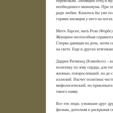
перевозкам. Любящий отец и м
необходимого минимума. При э
ради любви. Казалось бы уже 
гирями висящем у него на ногах.
Митч Ларсен, мать Рози (Форбс
Женщина неспособная справится 
Сперва давящая на дочь, затем 
на свете. Еще и других втягива
Даррен Ричмонд (Кэмпбелл) – к
политику по зову сердца, для т
жизнью, повзрослевший, но до 
иллюзий. Насчет политики чист
мифологический, но привлекател
такого наяву.
Все эти люди, узнавшие друг др
фильма, дополняя и раскрывая с