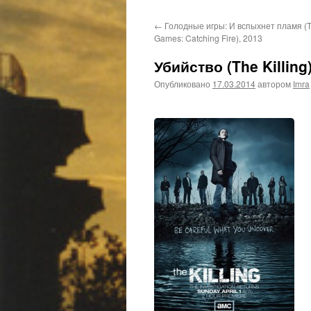
←
Голодные игры: И вспыхнет пламя (
Games: Catching Fire), 2013
Убийство (The Killing
Опубликовано
17.03.2014
автором
Imra