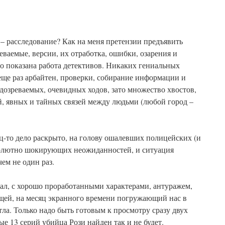
 – расследование? Как на меня претензии предъявить
еваемые, версии, их отработка, ошибки, озарения и
о показана работа детективов. Никаких гениальных
еще раз арбайтен, проверки, собирание информации и
одозреваемых, очевидных ходов, зато множество хвостов,
й, явных и тайных связей между людьми (любой город –
ц-то дело раскрыто, на голову ошалевших полицейских (и
солютно шокирующих неожиданностей, и ситуация
чем не один раз.
ал, с хорошо проработанными характерами, антуражем,
щей, на месяц экранного времени погружающий нас в
ла. Только надо быть готовым к просмотру сразу двух
вые 13 серий убийца Рози найден так и не будет.