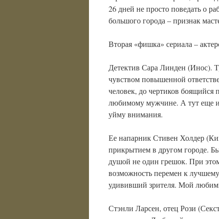
26 дней не просто поведать о ра
большого города – признак маст
Вторая «фишка» сериала – актер
Детектив Сара Линден (Инос). Т
чувством повышенной ответстве
человек, до чертиков боящийся 
любимому мужчине. А тут еще и
уйму внимания.
Ее напарник Стивен Холдер (Ки
прикрытием в другом городе. Б
душой не один грешок. При это
возможность перемен к лучшему
удививший зрителя. Мой любимы
Стэнли Ларсен, отец Рози (Сек