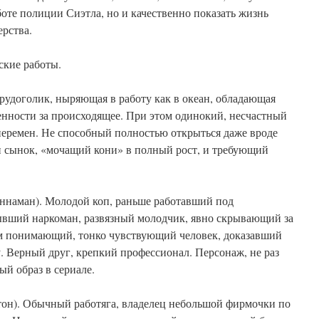
боте полиции Сиэтла, но и качественно показать жизнь
ерства.
ские работы.
рудоголик, ныряющая в работу как в океан, обладающая
нности за происходящее. При этом одинокий, несчастный
перемен. Не способный полностью открыться даже вроде
 сынок, «мочащий кони» в полный рост, и требующий
ннаман). Молодой коп, раньше работавший под
ывший наркоман, развязный молодчик, явно скрывающий за
м понимающий, тонко чувствующий человек, доказавший
. Верный друг, крепкий профессионал. Персонаж, не раз
й образ в сериале.
стон). Обычный работяга, владелец небольшой фирмочки по