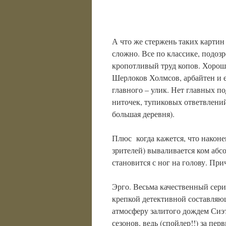
А что же стержень таких картин
сложно. Все по классике, подозр
кропотливый труд копов. Хорош
Шерлоков Холмсов, арбайтен и 
главного – улик. Нет главных п
ниточек, тупиковых ответвлени
большая деревня).
Плюс когда кажется, что наконе
зрителей) вываливается ком аб
становится с ног на голову. При
Эрго. Весьма качественный сери
крепкой детективной составляю
атмосферу залитого дождем Сиэт
сезонов, ведь (спойлер!!) за пер