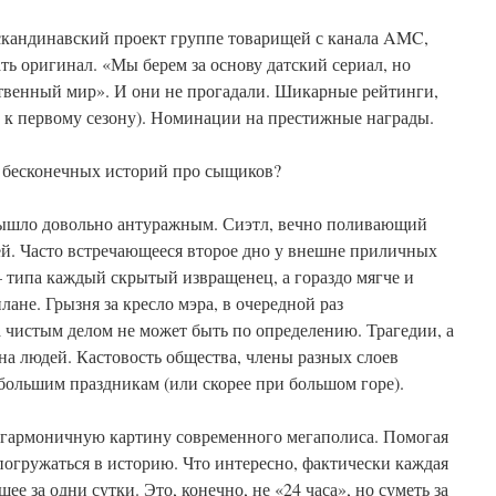
 скандинавский проект группе товарищей с канала AMC,
ь оригинал. «Мы берем за основу датский сериал, но
ственный мир». И они не прогадали. Шикарные рейтинги,
 к первому сезону). Номинации на престижные награды.
от бесконечных историй про сыщиков?
вышло довольно антуражным. Сиэтл, вечно поливающий
й. Часто встречающееся второе дно у внешне приличных
– типа каждый скрытый извращенец, а гораздо мягче и
ане. Грызня за кресло мэра, в очередной раз
 чистым делом не может быть по определению. Трагедии, а
а людей. Кастовость общества, члены разных слоев
большим праздникам (или скорее при большом горе).
и гармоничную картину современного мегаполиса. Помогая
погружаться в историю. Что интересно, фактически каждая
ее за одни сутки. Это, конечно, не «24 часа», но суметь за