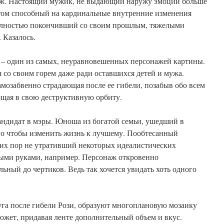
уж. Настоящий мужик, не выдающий наружу эмоций больше
том способный на кардинальные внутренние изменения
полностью покончивший со своим прошлым, тяжелыми
 Казалось.
) – один из самых, неуравновешенных персонажей картины.
со своим горем даже ради оставшихся детей и мужа.
самозабвенно страдающая после ее гибели, позабыв обо всем
ющая в свою деструктивную орбиту.
андидат в мэры. Юноша из богатой семьи, ушедший в
ого чтобы изменить жизнь к лучшему. Пообтесанный
сих пор не утративший некоторых идеалистических
ыми руками, например. Персонаж откровенно
ьный до чертиков. Ведь так хочется увидать хоть одного
уга после гибели Рози, образуют многоплановую мозаику
южет, придавая ленте дополнительный объем и вкус.