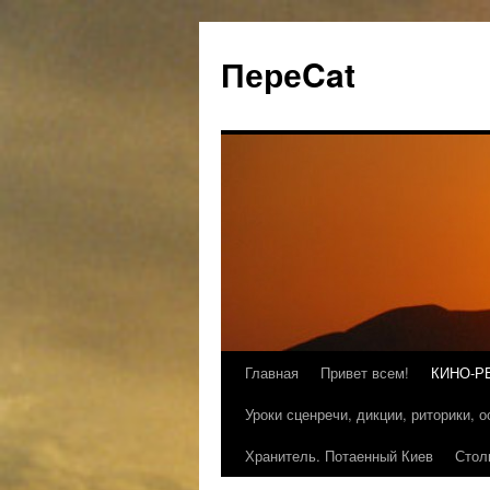
ПереCat
Главная
Привет всем!
КИНО-Р
Уроки сценречи, дикции, риторики, 
Хранитель. Потаенный Киев
Стол