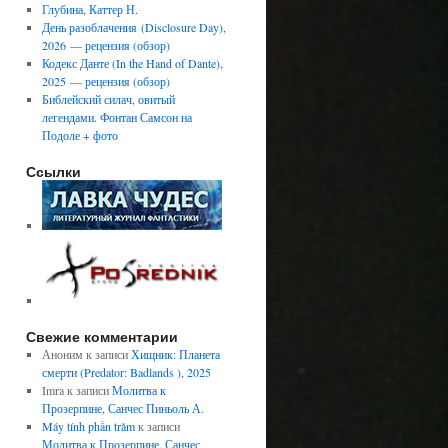
Глубина, Каттер Н.
День разоблачения (Disclosure Day),
2026 — рецензия (обзор)
Кодекс Данте (In the Hand of Dante),
2025 — рецензия (обзор)
Библейский силач, овитый
легендами. Фонтан Самсон на
Подоле + фото
Ссылки
Свежие комментарии
Аноним
к записи
Хищник: Планета
смерти (Predator: Badlands ), 2025
Imra
к записи
Молитва к
Прозерпине, Санчес Пиньоль А.
Máy tính phần trăm
к записи
Молитва к Прозерпине, Санчес