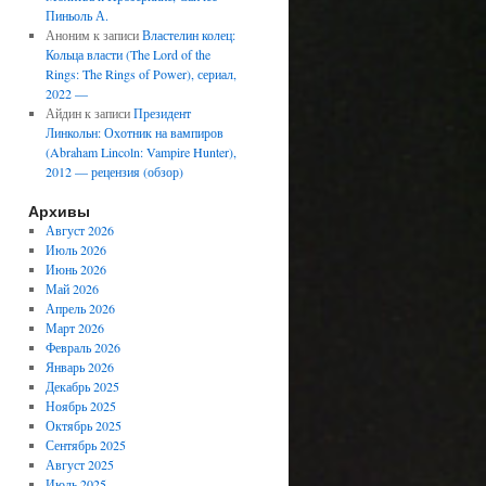
Пиньоль А.
Аноним
к записи
Властелин колец:
Кольца власти (The Lord of the
Rings: The Rings of Power), сериал,
2022 —
Айдин
к записи
Президент
Линкольн: Охотник на вампиров
(Abraham Lincoln: Vampire Hunter),
2012 — рецензия (обзор)
Архивы
Август 2026
Июль 2026
Июнь 2026
Май 2026
Апрель 2026
Март 2026
Февраль 2026
Январь 2026
Декабрь 2025
Ноябрь 2025
Октябрь 2025
Сентябрь 2025
Август 2025
Июль 2025