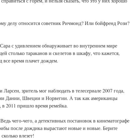
справиться с горем, и нельзя сказать, что это у них хорошо
тому делу относится советник Ричмонд? Или бойфренд Рози?
Сара с удивлением обнаруживает во внутреннем мире
ей столько тараканов и скелетов в шкафу, что кажется,
д все время плачет дождем.
 Ларсен, зритель мог наблюдать в телесериале 2007 года,
ми Дании, Швеции и Норвегии. А так как американцы
, в 2011 пришло время ремейка.
 Ведь чего-чего, а детективных постановок в кинематографе
рибы после дождика вырастают новые и новые. Берите
сколько влезет!