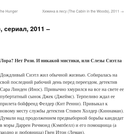
The Hunger
Хижина в лесу (The Cabin in the Woods), 2011
→
), сериал, 2011 –
Лора? Нет Рози. И никакой мистики, или Слезы Сиэтла
Дождливый Сиэтл жил обычной жизнью. Собиралась на
свой последний рабочий день перед переездом, детектив
Сара Линден (Инос). Привычно хмурился на все на свете ее
пубертатный сынок Джек (Джеймс). Терпеливо ждал ее
прилета бойфренд Фелдер (Кит Ренни). Привыкал к
новому месту службы детектив Стивен Холдер (Киннаман).
Думали над продолжением предвыборной борьбы кандидат
в мэры Даррен Ричмонд (Кэмпбелл) и его помощница (а
заодно и любовница) Гвен Итон (Леман).