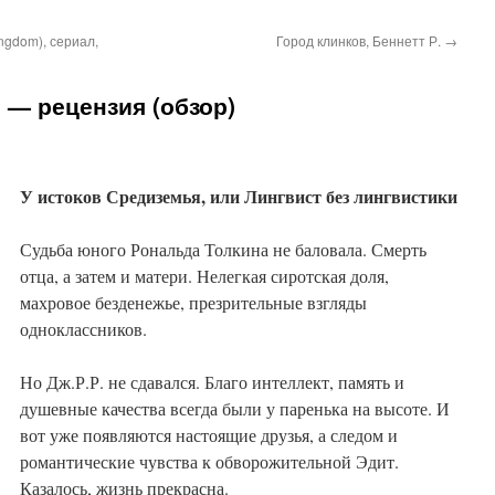
ngdom), сериал,
Город клинков, Беннетт Р.
→
9 — рецензия (обзор)
У истоков Средиземья, или Лингвист без лингвистики
Судьба юного Рональда Толкина не баловала. Смерть
отца, а затем и матери. Нелегкая сиротская доля,
махровое безденежье, презрительные взгляды
одноклассников.
Но Дж.Р.Р. не сдавался. Благо интеллект, память и
душевные качества всегда были у паренька на высоте. И
вот уже появляются настоящие друзья, а следом и
романтические чувства к обворожительной Эдит.
Казалось, жизнь прекрасна.