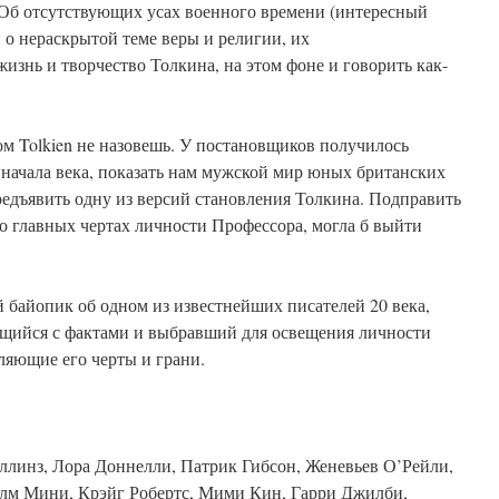
Об отсутствующих усах военного времени (интересный
 о нераскрытой теме веры и религии, их
знь и творчество Толкина, на этом фоне и говорить как-
м Tolkien не назовешь. У постановщиков получилось
 начала века, показать нам мужской мир юных британских
редъявить одну из версий становления Толкина. Подправить
о главных чертах личности Профессора, могла б выйти
 байопик об одном из известнейших писателей 20 века,
щийся с фактами и выбравший для освещения личности
ляющие его черты и грани.
оллинз, Лора Доннелли, Патрик Гибсон, Женевьев О’Рейли,
лм Мини, Крэйг Робертс, Мими Кин, Гарри Джилби,