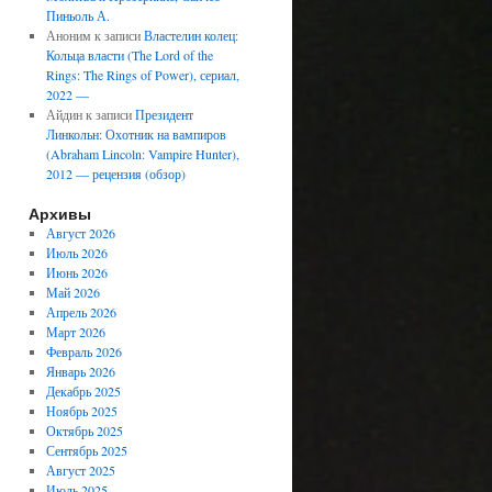
Пиньоль А.
Аноним
к записи
Властелин колец:
Кольца власти (The Lord of the
Rings: The Rings of Power), сериал,
2022 —
Айдин
к записи
Президент
Линкольн: Охотник на вампиров
(Abraham Lincoln: Vampire Hunter),
2012 — рецензия (обзор)
Архивы
Август 2026
Июль 2026
Июнь 2026
Май 2026
Апрель 2026
Март 2026
Февраль 2026
Январь 2026
Декабрь 2025
Ноябрь 2025
Октябрь 2025
Сентябрь 2025
Август 2025
Июль 2025