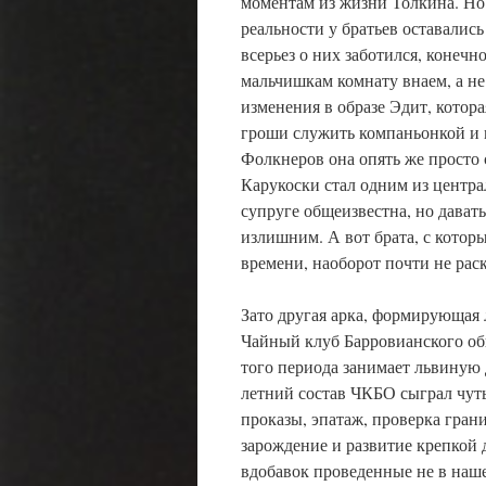
моментам из жизни Толкина. Но
реальности у братьев оставалис
всерьез о них заботился, конеч
мальчишкам комнату внаем, а не
изменения в образе Эдит, котор
гроши служить компаньонкой и м
Фолкнеров она опять же просто 
Карукоски стал одним из центра
супруге общеизвестна, но давать
излишним. А вот брата, с котор
времени, наоборот почти не рас
Зато другая арка, формирующая 
Чайный клуб Барровианского об
того периода занимает львиную
летний состав ЧКБО сыграл чут
проказы, эпатаж, проверка гран
зарождение и развитие крепкой
вдобавок проведенные не в наше