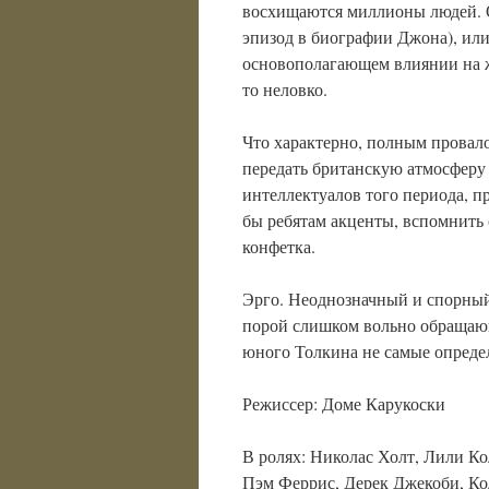
восхищаются миллионы людей. 
эпизод в биографии Джона), или
основополагающем влиянии на жи
то неловко.
Что характерно, полным провало
передать британскую атмосферу
интеллектуалов того периода, п
бы ребятам акценты, вспомнить 
конфетка.
Эрго. Неоднозначный и спорный
порой слишком вольно обращаю
юного Толкина не самые опреде
Режиссер: Доме Карукоски
В ролях: Николас Холт, Лили К
Пэм Феррис, Дерек Джекоби, Ко