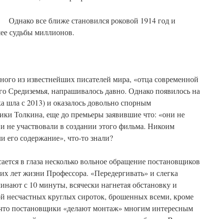
Однако все ближе становился роковой 1914 год и
шее судьбы миллионов.
ного из известнейших писателей мира, «отца современной
го Средиземья, напрашивалось давно. Однако появилось на
ка шла с 2013) и оказалось довольно спорным
ики Толкина, еще до премьеры заявившие что: «они не
 и не участвовали в создании этого фильма. Никоим
и его содержание», что-то знали?
сается в глаза несколько вольное обращение постановщиков
их лет жизни Профессора. «Передергивать» и слегка
чинают с 10 минуты, всячески нагнетая обстановку и
ой несчастных круглых сироток, брошенных всеми, кроме
, что постановщики «делают монтаж» многим интересным