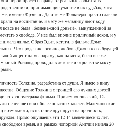
 они порой просто извращают реальные события. В
ь родственники, принимающие участие в их судьбах, хотя
но же, именно Фрэнсис. Да и те же Фолкнеры просто сдавали
 брали на воспитание. На эту же мельницу льют воду
ая вовсе не была «безденежной доньей», вынужденной за
ечтать о свободе. У нее был вполне приличный доход, и у
снимала жилье. Образ Эдит, кстати, в фильме Доме
льных. Что вроде как логично, любовь Джона к его будущей
 такой акцент на мелодраму, как на меня, было все же
ым юный Рональд проводил в детстве и отрочестве массу
крыли.
личность Толкина, разработана от души. Я имею в виду
щества. Общение Толкина с троицей его лучших друзей
 долю хронометража фильма. Причем юношеский, 12-
ь ли не лучше своих более опытных коллег. Мальчишеские
иц возможного, испытание друг друга на прочность,
 дружбы. Прямо ощущаешь эти 12-14 мальчишеских лет,
 свободное время, а в рамках чопорной Англии начала 20