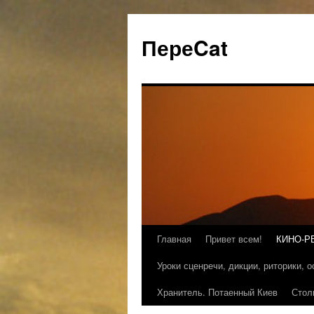
ПереCat
Главная
Привет всем!
КИНО-Р
Уроки сценречи, дикции, риторики, 
Хранитель. Потаенный Киев
Стол