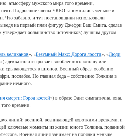
нию, атмосферу мужского мира того времени,
спект. Подросшие члены ЧКБО запомнились меньше и
н. Что забавно, и тут постановщики использовали
ыведя на первый план фигуру Джефри Баш Смита, сделав
ак утверждает большинство источников) лучшим другом
ель великанов
», «
Безумный Макс: Дорога ярости
», «
Люди
а
») адекватно отыгрывает влюбленного юношу или
ски срывающегося в штопор. Военный образ, особенно
ри, послабее. Но главная беда – собственно Толкина в
райне немного.
ия смерти: Город костей
») в образе Эдит симпатична, юна,
 того времени.
двух линий: военной, возникающей короткими врезками, и
ей ключевые моменты из жизни юного Толкина, поданной
фессора. Военная линия занимает на порядки меньше