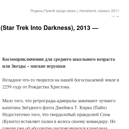
Родина (Чужой среди своих ), Homeland, сериал, 2011
—
→
Star Trek Into Darkness), 2013 —
Космоприключения для среднего школьного возраста
или Звезды – мягкие игрушки
Неладное что-то творится на нашей богоспасаемой земле в
2259 году от Рождества Христова.
Мало того, что ретрограды-адмиралы зажимают лучшего
капитана Звёздного флота Джеймса Т. Кирка (Пайн).
Недостаточно того, что твердолобый правдолюб Спок
(Куинто) вставляет палки в колеса своему командиру. Не
говоря уже об абсолютно распоясавшихся клингонах,