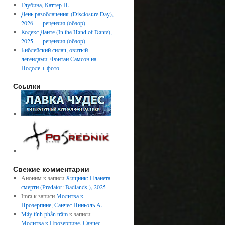
Глубина, Каттер Н.
День разоблачения (Disclosure Day),
2026 — рецензия (обзор)
Кодекс Данте (In the Hand of Dante),
2025 — рецензия (обзор)
Библейский силач, овитый
легендами. Фонтан Самсон на
Подоле + фото
Ссылки
Свежие комментарии
Аноним
к записи
Хищник: Планета
смерти (Predator: Badlands ), 2025
Imra
к записи
Молитва к
Прозерпине, Санчес Пиньоль А.
Máy tính phần trăm
к записи
Молитва к Прозерпине, Санчес