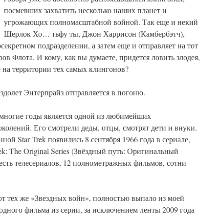
посмевших захватить несколько наших планет и
угрожающих полномасштабной войной. Так еще и некий
Шерлок Хо… тьфу ты, Джон Харрисон (Камбербэтч),
рсекретном подразделении, а затем еще и отправляет на тот
ов Флота. И кому, как вы думаете, придется ловить злодея,
же на территории тех самых клингонов?
здолет Энтерпрайз отправляется в погоню.
 многие годы является одной из любимейших
колений. Его смотрели деды, отцы, смотрят дети и внуки.
ной Star Trek появились 8 сентября 1966 года в сериале,
k: The Original Series (Звёздный путь: Оригинальный
шесть телесериалов, 12 полнометражных фильмов, сотни
 от тех же «Звездных войн», полностью выпало из моей
одного фильма из серии, за исключением ленты 2009 года