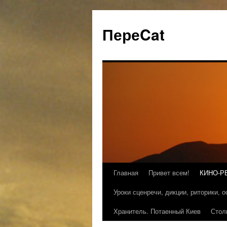
ПереCat
Главная
Привет всем!
КИНО-Р
Уроки сценречи, дикции, риторики, 
Хранитель. Потаенный Киев
Стол