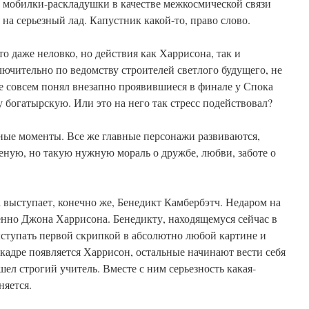
 мобилки-раскладушки в качестве межкосмической связи
 на серьезный лад. Капустник какой-то, право слово.
о даже неловко, но действия как Харрисона, так и
ючительно по ведомству строителей светлого будущего, не
е совсем понял внезапно проявившиеся в финале у Спока
 богатырскую. Или это на него так стресс подействовал?
ьные моменты. Все же главные персонажи развиваются,
еную, но такую нужную мораль о дружбе, любви, заботе о
 выступает, конечно же, Бенедикт Камбербэтч. Недаром на
нно Джона Харрисона. Бенедикту, находящемуся сейчас в
ыступать первой скрипкой в абсолютно любой картине и
кадре появляется Харрисон, остальные начинают вести себя
ел строгий учитель. Вместе с ним серьезность какая-
няется.