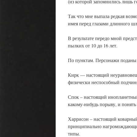
(из которой запомнились лишь 
Так что мне выпала редкая возмож
имея перед глазами длинного шл
В результате передо мной предс
пылких от 10 до 16 лет.
По пунктам. Персонажи поданы
Кирк — настоящий неуравновеше
физически неспособный подчинят
Спок – настоящий инопланетный
какому-нибудь порыву, и понять
Харрисон – настоящий коварный 
принципиально нагромождающий
типы.