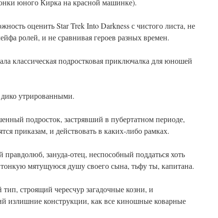
гонки юного Кирка на красной машинке).
ность оценить Star Trek Into Darkness с чистого листа, не
ейфа ролей, и не сравнивая героев разных времен.
тала классическая подростковая приключалка для юношей
 дико утрированными.
нный подросток, застрявший в пубертатном периоде,
ся приказам, и действовать в каких-либо рамках.
 правдолюб, зануда-отец, неспособный поддаться хоть
 тонкую мятущуюся душу своего сына, тьфу ты, капитана.
тип, строящий чересчур загадочные козни, и
 излишние конструкции, как все киношные коварные