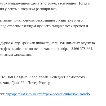
ток напряженнее сделать, строже, утонченнее. Тогда и
рия у ленты наверняка расширилась.
тральные приключения бескрышного капитана и его
 под строгим взглядом лучшего сыщика всех времен и
едурно (Стар Трек как никак!!!), при 190 лимонах бюджета
ецэффекты абсолютно не впечатлили) собрав $466 378 661,
 фильмом франшизы.
нто, Зои Салдана, Карл Урбан, Бенедикт Камбербэтч,
льчин, Джон Чо, Питер Уэллер
 тут
http://perekat.kiev.ua/стартрек-бесконечность-star-trek-