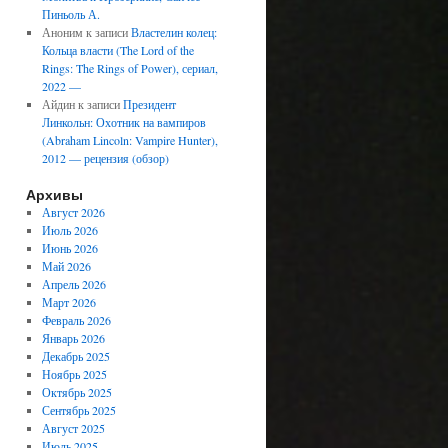
Пиньоль А.
Аноним
к записи
Властелин колец:
Кольца власти (The Lord of the
Rings: The Rings of Power), сериал,
2022 —
Айдин
к записи
Президент
Линкольн: Охотник на вампиров
(Abraham Lincoln: Vampire Hunter),
2012 — рецензия (обзор)
Архивы
Август 2026
Июль 2026
Июнь 2026
Май 2026
Апрель 2026
Март 2026
Февраль 2026
Январь 2026
Декабрь 2025
Ноябрь 2025
Октябрь 2025
Сентябрь 2025
Август 2025
Июль 2025