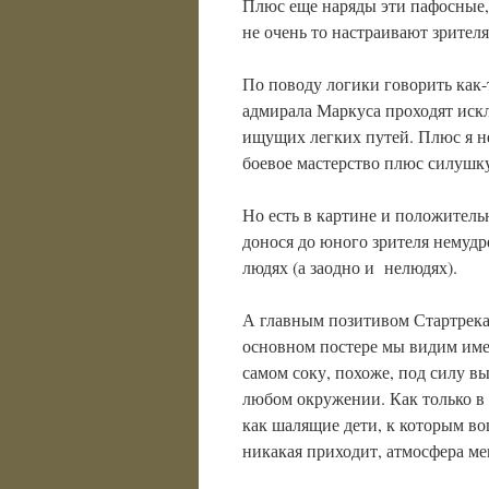
Плюс еще наряды эти пафосные,
не очень то настраивают зрителя
По поводу логики говорить как-т
адмирала Маркуса проходят искл
ищущих легких путей. Плюс я н
боевое мастерство плюс силушку
Но есть в картине и положител
донося до юного зрителя немудр
людях (а заодно и нелюдях).
А главным позитивом Стартрека
основном постере мы видим име
самом соку, похоже, под силу в
любом окружении. Как только в 
как шалящие дети, к которым вош
никакая приходит, атмосфера ме