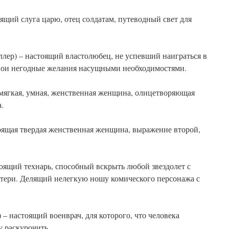
ящий слуга царю, отец солдатам, путеводный свет для
лер) – настоящий властолюбец, не успевший наиграться в
вои негодные желания насущными необходимостями.
 мягкая, умная, женственная женщина, олицетворяющая
.
оящая твердая женственная женщина, выражение второй,
оящий технарь, способный вскрыть любой звездолет с
тери. Делящий нелегкую ношу комического персонажа с
– настоящий военврач, для которого, что человека
у раскурочить.