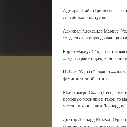
Адмирал Пайк (Гринвуд) – насто
способных оболтусов.
Адмирал Александр Маркус (Уэл
солдатики, и оправдывающий с
Кэрол Маркус (Ив) – настоящая
одну из граней прекрасного пола
Нийота Ухура (Салдана) — наст
феминистичной грани.
Монтгомери Скотт (Пегг) – наст
помощью мобилки и такой-то ма
местным коновалом Леонардом.
Доктор Леонард МакКой (Урбан) 
починить, что фотонную торпед