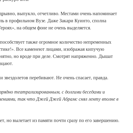
надрывно, выпукло, отчетливо. Местами очень напоминает
ль в профильном Вузе. Даже Закари Куинто, сполна
ероях», на общем фоне не очень выделяется.
пособствует также огромное количество непременных
стике!». Все каменеют лицами, изображая кипучую
онятно, но вроде при деле. Смотрят напряженно. Дышат
ацают.
и звездолетов перебивают. Не очень спасает, правда.
изрядно театрализированным, с долгими беседами и
ениями, так что Джей Джей Абрамс
снял ленту вполне в
ет, но вылетает из памяти почти сразу по его завершению.