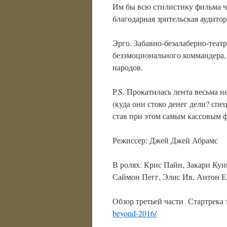
Им бы всю стилистику фильма чу
благодарная зрительская аудито
Эрго. Забавно-безалаберно-теа
безэмоционального коммандера,
народов.
P.S. Прокатилась лента весьма н
(куда они стоко денег дели? сп
став при этом самым кассовым
Режиссер: Джей Джей Абрамс
В ролях: Крис Пайн, Закари Куи
Саймон Пегг, Элис Ив, Антон Е
Обзор третьей части Стартрека
beyond-2016/