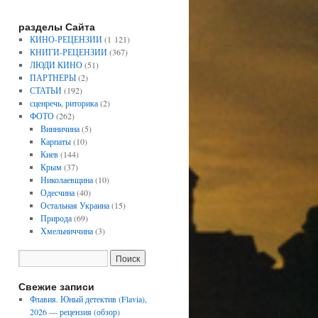
разделы Сайта
КИНО-РЕЦЕНЗИИ
(1 121)
КНИГИ-РЕЦЕНЗИИ
(367)
ЛЮДИ КИНО
(51)
ПАРТНЕРЫ
(2)
СТАТЬИ
(192)
сценречь, риторика
(2)
ФОТО
(262)
Винничина
(5)
Карпаты
(10)
Киев
(144)
Крым
(37)
Николаевщина
(10)
Одесчина
(40)
Остальная Украина
(15)
Природа
(69)
Хмельниччина
(3)
Свежие записи
Флавия. Юный детектив (Flavia),
2026 — рецензия (обзор)