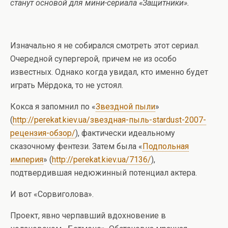
станут основой для мини-сериала «Защитники».
Изначально я не собирался смотреть этот сериал.
Очередной супергерой, причем не из особо
известных. Однако когда увидал, кто именно будет
играть Мёрдока, то не устоял.
Кокса я запомнил по «
Звездной пыли
»
(
http://perekat.kiev.ua/звездная-пыль-stardust-2007-
рецензия-обзор/
), фактически идеальному
сказочному фентези. Затем была «
Подпольная
империя
» (
http://perekat.kiev.ua/7136/
),
подтвердившая недюжинный потенциал актера.
И вот «Сорвиголова».
Проект, явно черпавший вдохновение в