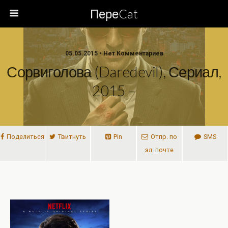
ПереCat
05.05.2015 • Нет Комментариев
Сорвиголова (Daredevil), Сериал,
2015 –
Поделиться
Твитнуть
Pin
Отпр. по
SMS
эл. почте