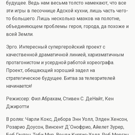
будущее. Ведь нам весьма толсто намекают, что все
эти игры в песочнице Адской кухни, лишь часть чего-
то большего. Лишь несколько мазков на полотне,
объединяющем проблемы героя, города, да похоже и
всей Земли.
Эрго. Интересный супергеройский проект с
качественной драматичной линией, харизматичным
протагонистом и усердной работой хореографа.
Проект, обещающий хороший задел на
стратегическое будущее. Битва за телезрителей
начинается!
Режиссер: Фил Абрахам, Стивен С. ДеНайт, Кен
Джиротти
В ролях: Чарли Кокс, Дебора Энн Уолл, Элден Хенсон,
Розарио Доусон, Винсент Д`Онофрио, Айелет Зурер,
Боб Гантон, Тоби Мур, Вонди Куртис-Холл, Роб Морган