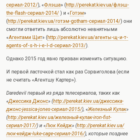
сериал-2012/
), «
Флэша
» (
http://perekat.kiev.ua/флэш-
the-flash-сериал-2014/
) и «
Готэм
»
(
http://perekat.kiev.ua/готэм-gotham-сериал-2014/
) они
смогли ответить лишь абсолютно невнятными
«
Агентами Щит
» (
http://perekat.kiev.ua/агенты-щ-и-т-
agents-of-s-h-i-e-l-d-сериал-2013/
).
Однако 2015 год явно призван изменить ситуацию.
И первой ласточкой стал как раз Сорвиголова (если
не считать «Агентшу Картер»).
Daredevil первый из ряда телесериалов, таких как
«
Джессика Джонс
» (
http://perekat.kiev.ua/джессика-
джонс-jessica-jones-сериал-2015/
), «
Железный Кулак
»
(
http://perekat.kiev.ua/железный-кулак-iron-fist-
сериал-2017/
) и «
Люк Кейдж
» (
http://perekat.kiev.ua/
люк-кейдж-luke-cage-сериал-2016/
), которые позднее