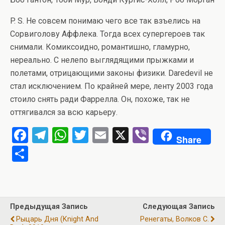
P. S. Не совсем понимаю чего все так взъелись на
Сорвиголову Аффлека. Тогда всех супергероев так
снимали. Комиксоидно, романтишно, гламурно,
нереально. С нелепо выглядящими прыжками и
полетами, отрицающими законы физики. Daredevil не
стал исключением. По крайней мере, ленту 2003 года
стоило снять ради Фаррелла. Он, похоже, так не
оттягивался за всю карьеру.
F
T
W
T
E
X
Vi
Share
a
el
h
wi
m
b
О
ce
e
at
tt
ail
er
т
b
gr
s
er
п
o
a
A
р
Предыдущая Запись
Следующая Запись
o
m
p
а
Рыцарь Дня (Knight And
Ренегаты, Волков C.